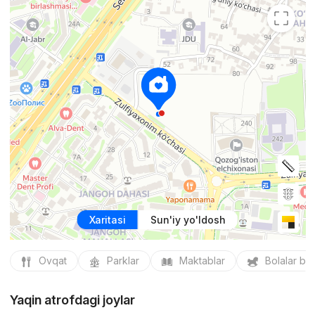
Xaritasi
Sun'iy yo'ldosh
Ovqat
Parklar
Maktablar
Bolalar bo
Yaqin atrofdagi joylar