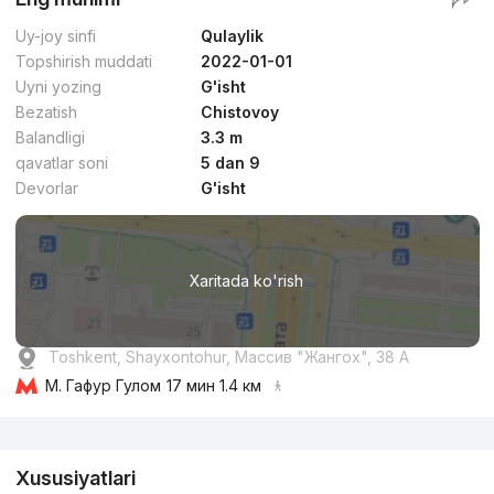
Uy-joy sinfi
Qulaylik
Topshirish muddati
2022-01-01
Uyni yozing
G'isht
Bezatish
Chistovoy
Balandligi
3.3 m
qavatlar soni
5 dan 9
Devorlar
G'isht
Xaritada ko'rish
Toshkent, Shayxontohur, Массив "Жангох", 38 А
М. Гафур Гулом
17 мин 1.4 км
Reklama
Xususiyatlari