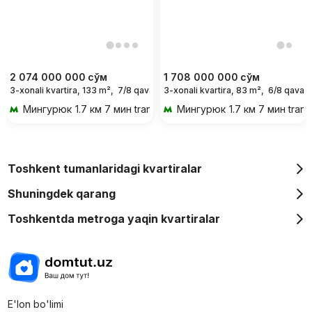
2 074 000 000
сўм
1 708 000 000
сўм
3-xonali kvartira, 133 m²,
7/8 qavat
3-xonali kvartira, 83 m²,
6/8 qavat
Мингурюк
1.7 км 7 мин transportda
Мингурюк
1.7 км 7 мин tran
Toshkent tumanlaridagi kvartiralar
Shuningdek qarang
Toshkentda metroga yaqin kvartiralar
E'lon bo'limi