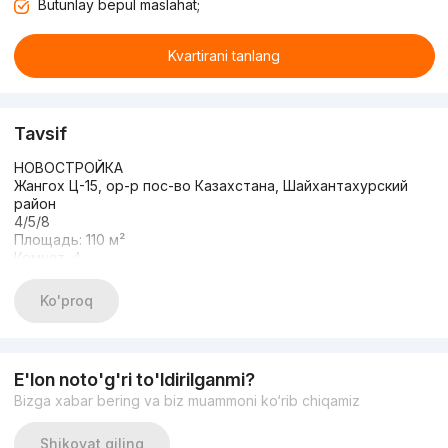
Butunlay bepul maslahat;
Kvartirani tanlang
Tavsif
НОВОСТРОЙКА
Жангох Ц-15, ор-р пос-во Казахстана, Шайхантахурский
район
4/5/8
Площадь: 110 м²
Комнат: 4
Состояние: евроремонт
С мебелью и техникой
Ko'proq
Цена: 173.000 у.е, торг
Тел:
E'lon noto'g'ri to'ldirilganmi?
Bizga xabar bering va biz muammoni ko‘rib chiqamiz
Shikoyat qiling