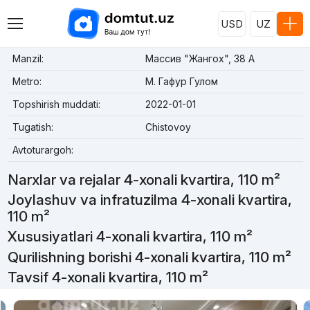
USD
UZ
Manzil:
Массив "Жангох", 38 А
Metro:
М. Гафур Гулом
Topshirish muddati:
2022-01-01
Tugatish:
Chistovoy
Avtoturargoh:
Narxlar va rejalar 4-xonali kvartira, 110 m²
Joylashuv va infratuzilma 4-xonali kvartira,
110 m²
Xususiyatlari 4-xonali kvartira, 110 m²
Qurilishning borishi 4-xonali kvartira, 110 m²
Tavsif 4-xonali kvartira, 110 m²