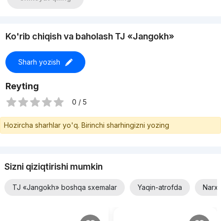
Ko'rib chiqish va baholash TJ «Jangokh»
Sharh yozish
Reyting
0 / 5
Hozircha sharhlar yo'q. Birinchi sharhingizni yozing
Sizni qiziqtirishi mumkin
TJ «Jangokh» boshqa sxemalar
Yaqin-atrofda
Narxi