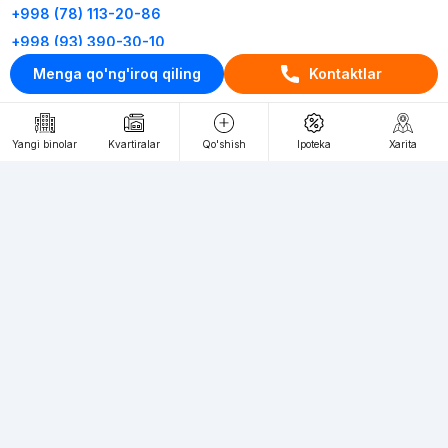
+998 (78) 113-20-86
+998 (93) 390-30-10
Menga qo'ng'iroq qiling
Kontaktlar
Пн-Пт. С 9:30 до 18:00
RU
UZ
Yangi binolar
Kvartiralar
Qo'shish
Ipoteka
Xarita
Kontaktlar
loyiha haqida
Webnow © loyihasi
Foydalanish shartlari
Maxfiylik siyosati
Ommaviy taklif
Muassis:
"WEBNOW" MChJ