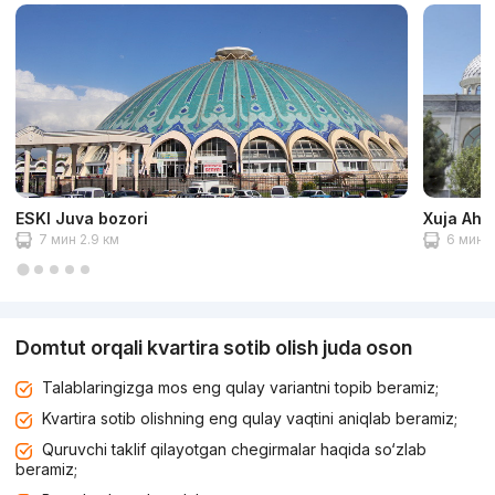
ESKI Juva bozori
Xuja Ahro
7 мин 2.9 км
6 мин 2
Domtut orqali kvartira sotib olish juda oson
Talablaringizga mos eng qulay variantni topib beramiz;
Kvartira sotib olishning eng qulay vaqtini aniqlab beramiz;
Quruvchi taklif qilayotgan chegirmalar haqida so‘zlab
beramiz;