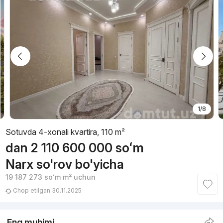
1/8
Sotuvda 4-xonali kvartira, 110 m²
dan
2 110 600 000
soʻm
Narx so'rov bo'yicha
19 187 273
soʻm
m² uchun
Chop etilgan 30.11.2025
Eng muhimi