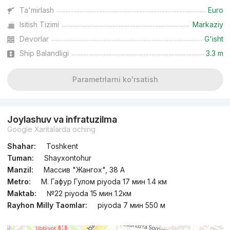
Ta'mirlash
Euro
Isitish Tizimi
Markaziy
Devorlar
G'isht
Ship Balandligi
3.3 m
Parametrlarni ko'rsatish
Joylashuv va infratuzilma
Google Xaritalarda oching
Shahar:
Toshkent
Tuman:
Shayxontohur
Manzil:
Массив "Жангох", 38 А
Metro:
М. Гафур Гулом piyoda 17 мин 1.4 км
Maktab:
№22 piyoda 15 мин 1.2км
Rayhon Milly Taomlar:
piyoda 7 мин 550 м