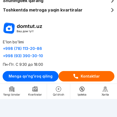
Shuningdek qarang
Toshkentda metroga yaqin kvartiralar
E'lon bo'limi
+998 (78) 113-20-86
+998 (93) 390-30-10
Пн-Пт. С 9:30 до 18:00
Menga qo'ng'iroq qiling
Kontaktlar
RU
UZ
Kontaktlar
Yangi binolar
Kvartiralar
Qo'shish
Ipoteka
Xarita
loyiha haqida
Webnow © loyihasi