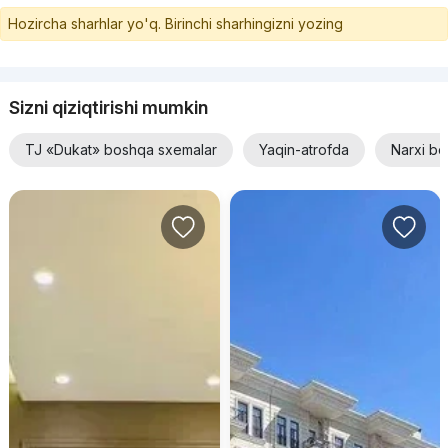
Hozircha sharhlar yo'q. Birinchi sharhingizni yozing
Sizni qiziqtirishi mumkin
TJ «Dukat» boshqa sxemalar
Yaqin-atrofda
Narxi bo