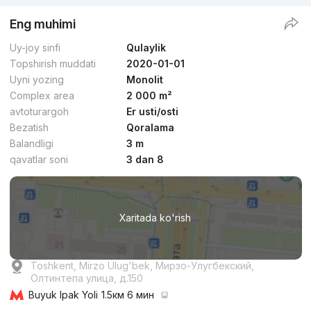
Eng muhimi
Uy-joy sinfi
Qulaylik
Topshirish muddati
2020-01-01
Uyni yozing
Monolit
Complex area
2 000 m²
avtoturargoh
Er usti/osti
Bezatish
Qoralama
Balandligi
3 m
qavatlar soni
3 dan 8
Xaritada ko'rish
Toshkent, Mirzo Ulug'bek, Мирзо-Улугбекский,
Олтинтепа улица, д.150
Buyuk Ipak Yoli
1.5км 6 мин