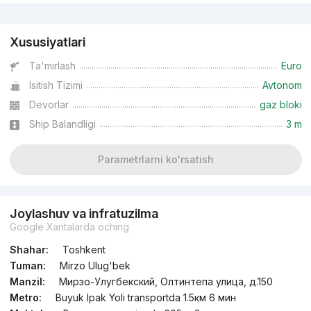
Reklama
Xususiyatlari
Ta'mirlash
Euro
Isitish Tizimi
Avtonom
Devorlar
gaz bloki
Ship Balandligi
3 m
Parametrlarni ko'rsatish
Joylashuv va infratuzilma
Google Xaritalarda oching
Shahar:
Toshkent
Tuman:
Mirzo Ulug'bek
Manzil:
Мирзо-Улугбекский, Олтинтепа улица, д.150
Metro:
Buyuk Ipak Yoli transportda 1.5км 6 мин