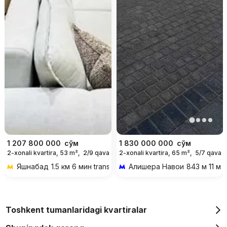
1 207 800 000
сўм
1 830 000 000
сўм
2-xonali kvartira, 53 m²,
2/9 qavat
2-xonali kvartira, 65 m²,
5/7 qavat
Яшнабад
1.5 км 6 мин transportda
Алишера Навои
843 м 11 ми
Toshkent tumanlaridagi kvartiralar