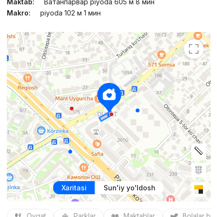
Maktab:
Ватанпарвар piyoda 605 м 8 мин
Makro:
piyoda 102 м 1 мин
Xaritasi
Sun'iy yo'ldosh
Ovqat
Parklar
Maktablar
Bolalar bo