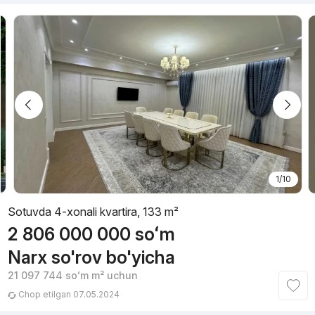
1/10
Sotuvda 4-xonali kvartira, 133 m²
2 806 000 000
soʻm
Narx so'rov bo'yicha
21 097 744
soʻm
m² uchun
Chop etilgan 07.05.2024