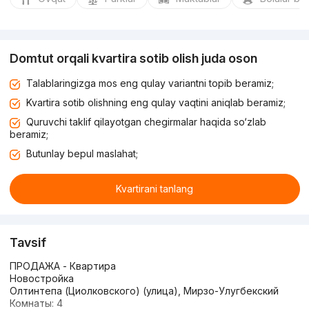
Domtut orqali kvartira sotib olish juda oson
Talablaringizga mos eng qulay variantni topib beramiz;
Kvartira sotib olishning eng qulay vaqtini aniqlab beramiz;
Quruvchi taklif qilayotgan chegirmalar haqida so‘zlab
beramiz;
Butunlay bepul maslahat;
Kvartirani tanlang
Tavsif
ПРОДAЖA - Квартира
Новостройка
Олтинтепа (Циолковского) (улица), Мирзо-Улугбекский
Комнаты: 4