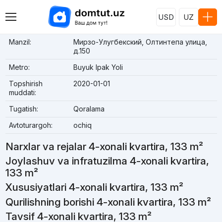
USD
UZ
Manzil:
Мирзо-Улугбекский, Олтинтепа улица,
д.150
Metro:
Buyuk Ipak Yoli
Topshirish
2020-01-01
muddati:
Tugatish:
Qoralama
Avtoturargoh:
ochiq
Narxlar va rejalar 4-xonali kvartira, 133 m²
Joylashuv va infratuzilma 4-xonali kvartira,
133 m²
Xususiyatlari 4-xonali kvartira, 133 m²
Qurilishning borishi 4-xonali kvartira, 133 m²
Tavsif 4-xonali kvartira, 133 m²