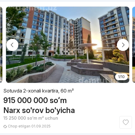
1/10
Sotuvda 2-xonali kvartira, 60 m²
915 000 000
soʻm
Narx so'rov bo'yicha
15 250 000
soʻm
m² uchun
Chop etilgan 01.09.2025