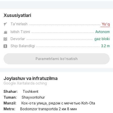
Reklama
Xususiyatlari
Ta'mirlash
Yo'q
Isitish Tizimi
Avtonom
Devorlar
gaz bloki
Ship Balandligi
3.2 m
Parametrlarni ko'rsatish
Joylashuv va infratuzilma
Google Xaritalarda oching
Shahar:
Toshkent
Tuman:
Shayxontohur
Manzil:
Кох-ота улица, рядом с мечетью Koh-Ota
Metro:
Bodomzor transportda 2 км 8 мин