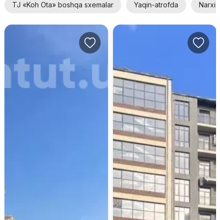
TJ «Koh Ota» boshqa sxemalar
Yaqin-atrofda
Narxi 