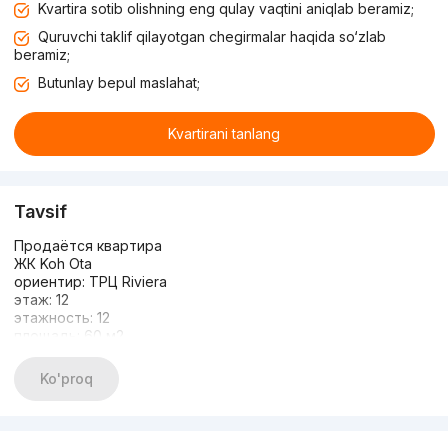
Kvartira sotib olishning eng qulay vaqtini aniqlab beramiz;
Quruvchi taklif qilayotgan chegirmalar haqida so‘zlab
beramiz;
Butunlay bepul maslahat;
Kvartirani tanlang
Tavsif
Продаётся квартира
ЖК Koh Оta
ориентир: ТРЦ Riviera
этаж: 12
этажность: 12
площадь: 60 м2
комнат: 2
кадастр есть
Ko'proq
Цена-75.000$ без торга