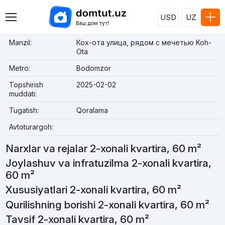
USD
UZ
Manzil:
Кох-ота улица, рядом с мечетью Koh-
Ota
Metro:
Bodomzor
Topshirish
2025-02-02
muddati:
Tugatish:
Qoralama
Avtoturargoh:
Narxlar va rejalar 2-xonali kvartira, 60 m²
Joylashuv va infratuzilma 2-xonali kvartira,
60 m²
Xususiyatlari 2-xonali kvartira, 60 m²
Qurilishning borishi 2-xonali kvartira, 60 m²
Tavsif 2-xonali kvartira, 60 m²