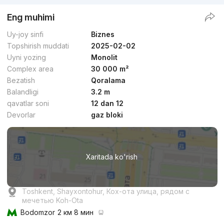
Eng muhimi
Uy-joy sinfi
Biznes
Topshirish muddati
2025-02-02
Uyni yozing
Monolit
Complex area
30 000 m²
Bezatish
Qoralama
Balandligi
3.2 m
qavatlar soni
12 dan 12
Devorlar
gaz bloki
Xaritada ko'rish
Toshkent, Shayxontohur, Кох-ота улица, рядом с
мечетью Koh-Ota
Bodomzor
2 км 8 мин