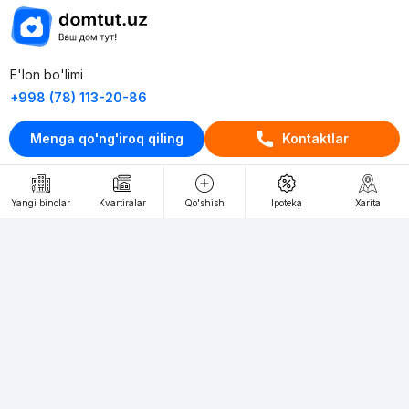
E'lon bo'limi
+998 (78) 113-20-86
+998 (93) 390-30-10
Menga qo'ng'iroq qiling
Kontaktlar
Пн-Пт. С 9:30 до 18:00
RU
UZ
Yangi binolar
Kvartiralar
Qo'shish
Ipoteka
Xarita
Kontaktlar
loyiha haqida
Webnow © loyihasi
Foydalanish shartlari
Maxfiylik siyosati