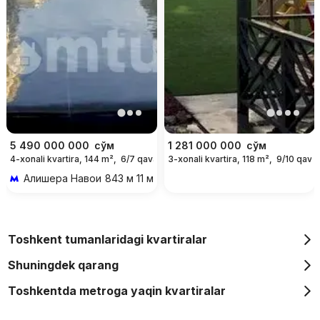
5 490 000 000
сўм
1 281 000 000
сўм
4-xonali kvartira, 144 m²,
6/7 qavat
3-xonali kvartira, 118 m²,
9/10 qavat
Алишера Навои
843 м 11 мин piyoda
Toshkent tumanlaridagi kvartiralar
Shuningdek qarang
Toshkentda metroga yaqin kvartiralar