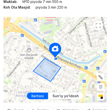
Maktab:
№10 piyoda 7 min 550 m
Koh Ota Masjid:
piyoda 3 min 220 m
Xaritasi
Sun'iy yo'ldosh