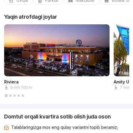
Ovqat
Parklar
Maktablar
Bolalar bo
Yaqin atrofdagi joylar
Riviera
Amity Un
9 min 700 m
7 min 
Domtut orqali kvartira sotib olish juda oson
Talablaringizga mos eng qulay variantni topib beramiz;