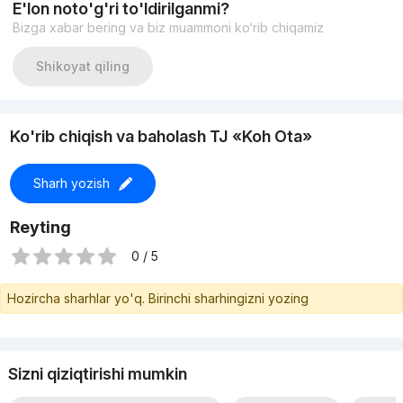
E'lon noto'g'ri to'ldirilganmi?
Bizga xabar bering va biz muammoni ko‘rib chiqamiz
Shikoyat qiling
Ko'rib chiqish va baholash TJ «Koh Ota»
Sharh yozish
Reyting
0 / 5
Hozircha sharhlar yo'q. Birinchi sharhingizni yozing
Sizni qiziqtirishi mumkin