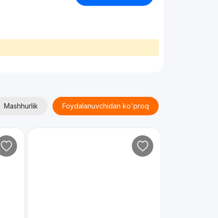
Mashhurlik
Foydalanuvchidan ko'proq