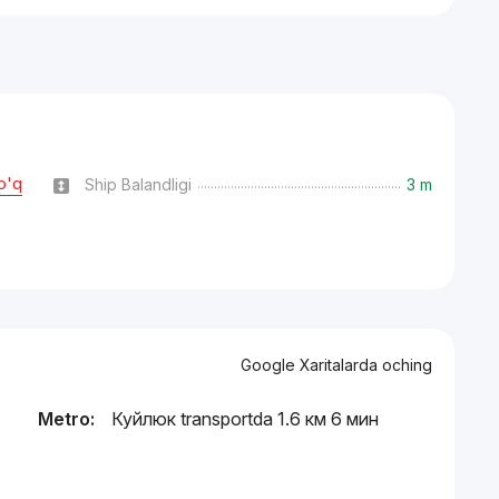
o'q
Ship Balandligi
3 m
Google Xaritalarda oching
Metro:
Куйлюк transportda 1.6 км 6 мин