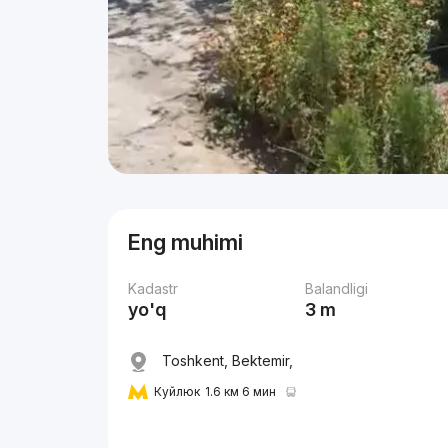
Eng muhimi
Kadastr
Balandligi
yo'q
3 m
Toshkent, Bektemir,
Куйлюк
1.6 км 6 мин