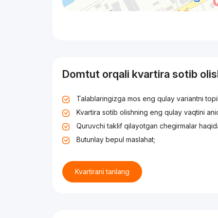
Domtut orqali kvartira sotib oli
Talablaringizga mos eng qulay variantni top
Kvartira sotib olishning eng qulay vaqtini an
Quruvchi taklif qilayotgan chegirmalar haqid
Butunlay bepul maslahat;
Kvartirani tanlang