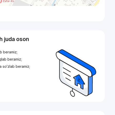
sh juda oson
ib beramiz;
iqlab beramiz;
a so‘zlab beramiz;