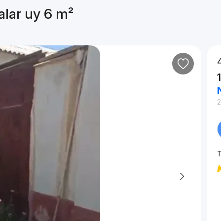
alar uy 6 m²
2
T