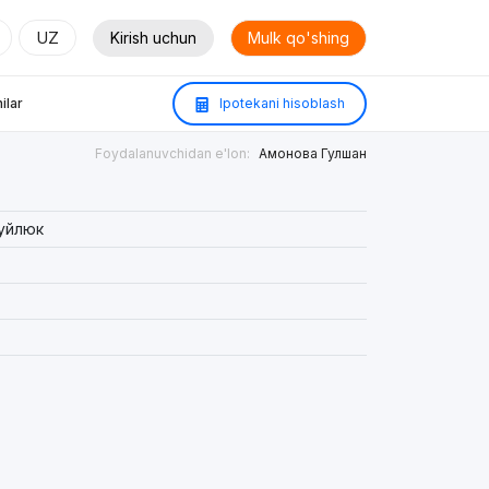
UZ
Kirish uchun
Mulk qo'shing
ilar
Ipotekani hisoblash
Foydalanuvchidan e'lon:
Амонова Гулшан
уйлюк