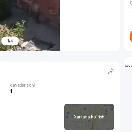
1/4
Rek
qavatlar soni
1
Xaritada ko'rish