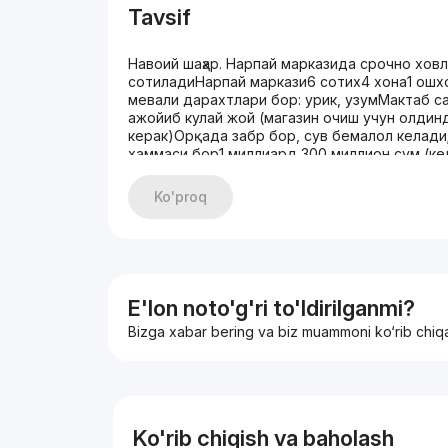
Tavsif
Навоий шаҳар. Нарпай марказида срочно ховл
сотиладиНарпай маркази6 сотих4 хона1 ош
мевали дарахтлари бор: урик, узумМактаб с
ажойиб кулай жой (магазин очиш учун олдин
керак)Орқада забр бор, сув бемалол келади
хаммаси бор1 миллиард 300 миллион сум (ке
7091 853 47 4895 590 80 00
Ko'proq
E'lon noto'g'ri to'ldirilganmi?
Bizga xabar bering va biz muammoni ko‘rib chiq
Ko'rib chiqish va baholash