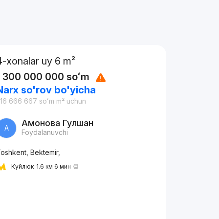
4-xonalar uy 6 m²
1 300 000 000
soʻm
Narx so'rov bo'yicha
16 666 667
soʻm
m² uchun
Амонова Гулшан
А
Foydalanuvchi
oshkent, Bektemir,
Куйлюк
1.6 км 6 мин