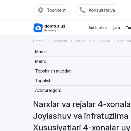
Toshkent
Konsultatsiya
Sotib olish
Ijara
Tu
Domtut
Toshkent
Sotish
Mulk, Uyda
Амонова
Manzil:
Metro:
Topshirish muddati:
Tugatish:
Avtoturargoh:
Narxlar va rejalar 4-xonal
Joylashuv va infratuzilma
Xususiyatlari 4-xonalar uy