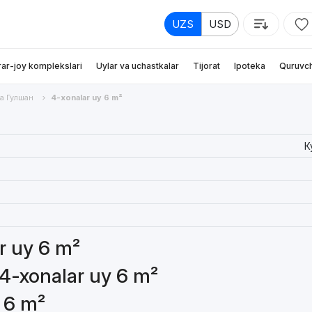
UZS
USD
rar-joy komplekslari
Uylar va uchastkalar
Tijorat
Ipoteka
Quruvch
 Гулшан
4-xonalar uy 6 m²
К
ar uy 6 m²
 4-xonalar uy 6 m²
 6 m²