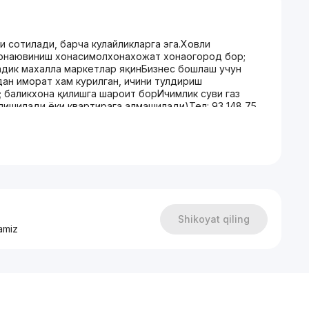
и сотилади, барча кулайликларга эга.Ховли
хонаювиниш хонасимолхонахожат хонаогород бор;
адик махалла маркетлар яқинБизнес бошлаш учун
дан иморат хам курилган, ичини тулдириш
; баликхона қилишга шароит борИчимлик суви газ
лишилади ёки квартирага алмашилади)Тел: 93 148 75
Shikoyat qiling
amiz