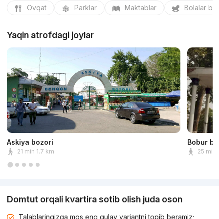
Ovqat
Parklar
Maktablar
Bolalar bo
Yaqin atrofdagi joylar
Askiya bozori
Bobur bo
21 min 1.7 km
25 min 
Domtut orqali kvartira sotib olish juda oson
Talablaringizga mos eng qulay variantni topib beramiz;