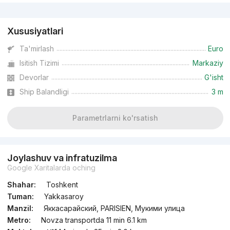
Reklama
Xususiyatlari
Ta'mirlash
Euro
Isitish Tizimi
Markaziy
Devorlar
G'isht
Ship Balandligi
3 m
Parametrlarni ko'rsatish
Joylashuv va infratuzilma
Google Xaritalarda oching
Shahar:
Toshkent
Tuman:
Yakkasaroy
Manzil:
Яккасарайский, PARISIEN, Мукими улица
Metro:
Novza transportda 11 min 6.1 km