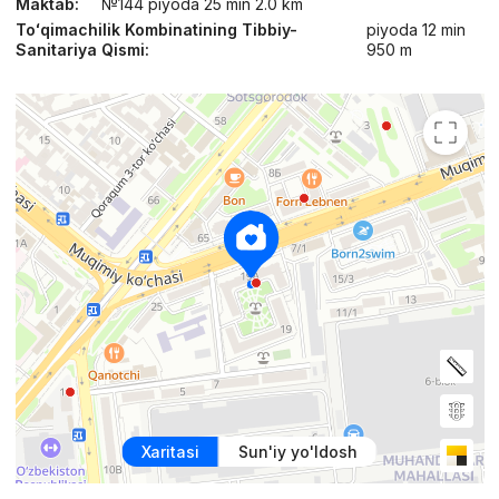
Maktab:
№144 piyoda 25 min 2.0 km
Toʻqimachilik Kombinatining Tibbiy-
piyoda 12 min
Sanitariya Qismi:
950 m
Xaritasi
Sun'iy yo'ldosh