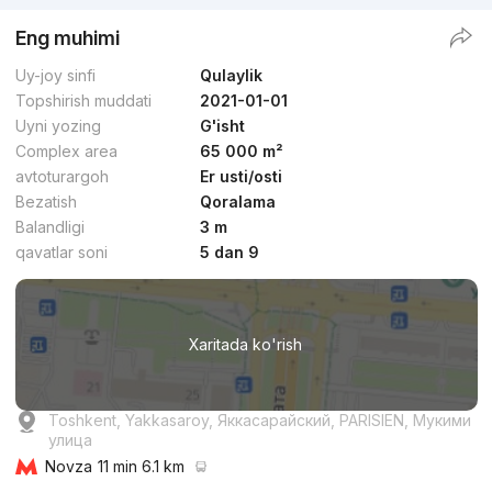
Eng muhimi
Uy-joy sinfi
Qulaylik
Topshirish muddati
2021-01-01
Uyni yozing
G'isht
Complex area
65 000 m²
avtoturargoh
Er usti/osti
Bezatish
Qoralama
Balandligi
3 m
qavatlar soni
5 dan 9
Xaritada ko'rish
Toshkent, Yakkasaroy, Яккасарайский, PARISIEN, Мукими
улица
Novza
11 min 6.1 km