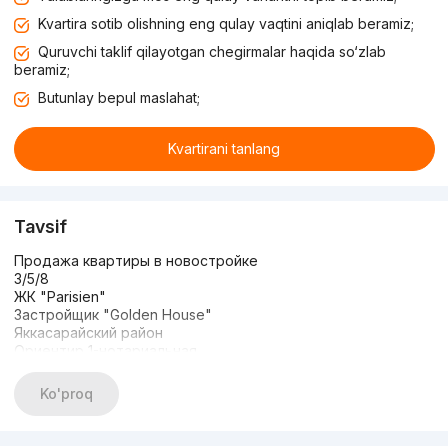
Kvartira sotib olishning eng qulay vaqtini aniqlab beramiz;
Quruvchi taklif qilayotgan chegirmalar haqida so‘zlab
beramiz;
Butunlay bepul maslahat;
Kvartirani tanlang
Tavsif
Продажа квартиры в новостройке
3/5/8
ЖК "Parisien"
Застройщик "Golden House"
Яккасарайский район
Ориентир 1-нотариальная
Количество комнат: 3
Этаж: 5
Ko'proq
Этажность дома: 8
Общая площадь: 92м2
Состояние: ЕВРОЛЮКС с мебелью и техникой