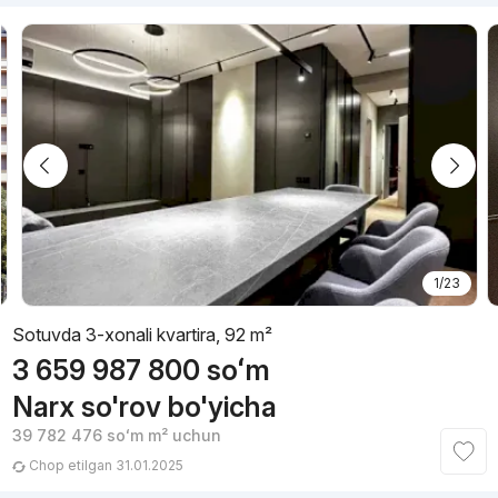
1/23
Sotuvda 3-xonali kvartira, 92 m²
3 659 987 800
soʻm
Narx so'rov bo'yicha
39 782 476
soʻm
m² uchun
Chop etilgan 31.01.2025