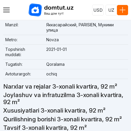
USD
UZ
Manzil:
Яккасарайский, PARISIEN, Мукими
улица
Metro:
Novza
Topshirish
2021-01-01
muddati:
Tugatish:
Qoralama
Avtoturargoh:
ochiq
Narxlar va rejalar 3-xonali kvartira, 92 m²
Joylashuv va infratuzilma 3-xonali kvartira,
92 m²
Xususiyatlari 3-xonali kvartira, 92 m²
Qurilishning borishi 3-xonali kvartira, 92 m²
Tavsif 3-xonali kvartira, 92 m²