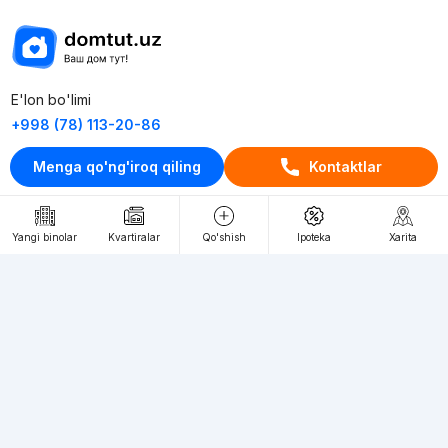
E'lon bo'limi
+998 (78) 113-20-86
+998 (93) 390-30-10
Menga qo'ng'iroq qiling
Kontaktlar
Пн-Пт. С 9:30 до 18:00
RU
UZ
Yangi binolar
Kvartiralar
Qo'shish
Ipoteka
Xarita
Kontaktlar
loyiha haqida
Webnow © loyihasi
Foydalanish shartlari
Maxfiylik siyosati