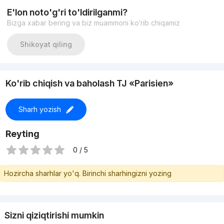
Цена: 229.999 у.е.
E'lon noto'g'ri to'ldirilganmi?
Bizga xabar bering va biz muammoni ko‘rib chiqamiz
Shikoyat qiling
Ko'rib chiqish va baholash TJ «Parisien»
Sharh yozish
Reyting
0 / 5
Hozircha sharhlar yo'q. Birinchi sharhingizni yozing
Sizni qiziqtirishi mumkin