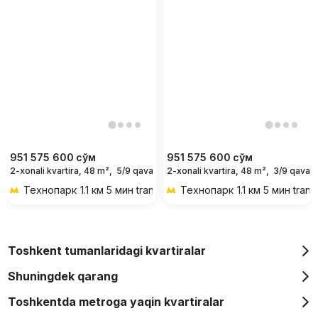
951 575 600
сўм
951 575 600
сўм
2-xonali kvartira, 48 m²,
5/9 qavat
2-xonali kvartira, 48 m²,
3/9 qavat
Технопарк
1.1 км 5 мин transportda
Технопарк
1.1 км 5 мин tran
Toshkent tumanlaridagi kvartiralar
Shuningdek qarang
Toshkentda metroga yaqin kvartiralar