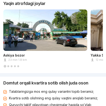
Yaqin atrofdagi joylar
Askiya bozor
Yakka Sa
23 min 1.8 km
12 min 
Domtut orqali kvartira sotib olish juda oson
Talablaringizga mos eng qulay variantni topib beramiz;
Kvartira sotib olishning eng qulay vaqtini aniqlab beramiz;
Quruvchi taklif qilayotgan chegirmalar haqida so‘zlab