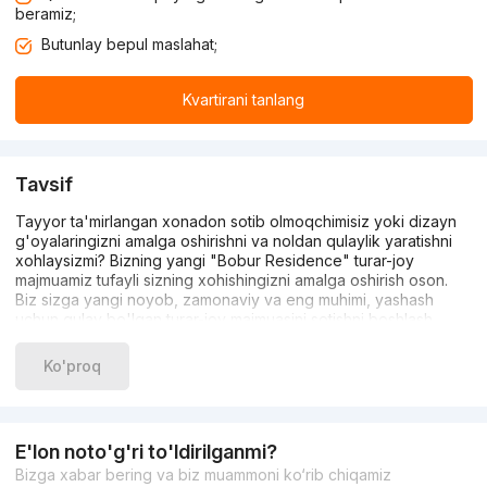
beramiz;
Butunlay bepul maslahat;
Kvartirani tanlang
Tavsif
Tayyor ta'mirlangan xonadon sotib olmoqchimisiz yoki dizayn
g'oyalaringizni amalga oshirishni va noldan qulaylik yaratishni
xohlaysizmi? Bizning yangi "Bobur Residence" turar-joy
majmuamiz tufayli sizning xohishingizni amalga oshirish oson.
Biz sizga yangi noyob, zamonaviy va eng muhimi, yashash
uchun qulay bo'lgan turar-joy majmuasini sotishni boshlash
haqida xabar berishdan mamnunmiz.
Bizning noyob majmuamiz to'rtta o'n olti qavatli uyni, mingdan
Ko'proq
ortiq xonadonlarni, turli xil planirovkalarni o`zida birlashtirgan,
bu erda siz tamirlangan yoki tamirlanmagan xonadonlarni
tanlashingiz mumkin. Ochiq havoda dam olishni yaxshi
ko'radiganlar uchun esa, biz terassalik xonadonlarni taqdim
E'lon noto'g'ri to'ldirilganmi?
etishga ham tayyormiz.
Bizga xabar bering va biz muammoni ko‘rib chiqamiz
Yangi T/J majmuamizning joylashgan joyi: Yakkasaroy tumani,