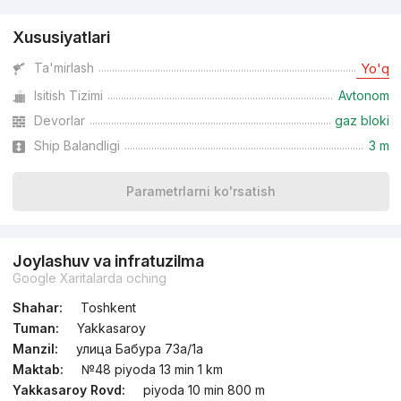
Xususiyatlari
Ta'mirlash
Yo'q
Isitish Tizimi
Avtonom
Devorlar
gaz bloki
Ship Balandligi
3 m
Parametrlarni ko'rsatish
Joylashuv va infratuzilma
Google Xaritalarda oching
Shahar:
Toshkent
Tuman:
Yakkasaroy
Manzil:
улица Бабура 73a/1a
Maktab:
№48 piyoda 13 min 1 km
Yakkasaroy Rovd:
piyoda 10 min 800 m