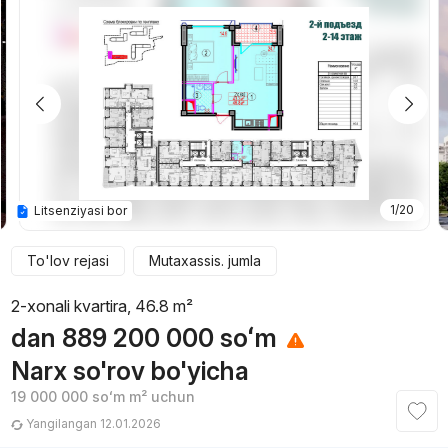
1/20
Litsenziyasi bor
To'lov rejasi
Mutaxassis. jumla
2-xonali kvartira, 46.8 m²
dan
889 200 000
soʻm
Narx so'rov bo'yicha
19 000 000
soʻm
m² uchun
Yangilangan 12.01.2026