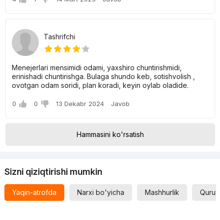
Tashrifchi
Menejerlari mensimidi odami, yaxshiro chuntirishmidi,
erinishadi chuntirishga. Bulaga shundo keb, sotishvolish ,
ovotgan odam soridi, plan koradi, keyin oylab oladide.
0
0
13 Dekabr 2024
Javob
Hammasini ko'rsatish
Sizni qiziqtirishi mumkin
Yaqin-atrofda
Narxi bo'yicha
Mashhurlik
Quruv