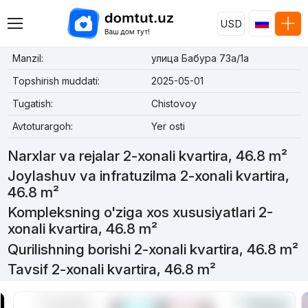
USD
Manzil:
улица Бабура 73a/1a
Topshirish muddati:
2025-05-01
Tugatish:
Chistovoy
Avtoturargoh:
Yer osti
Narxlar va rejalar 2-xonali kvartira, 46.8 m²
Joylashuv va infratuzilma 2-xonali kvartira,
46.8 m²
Kompleksning o'ziga xos xususiyatlari 2-
xonali kvartira, 46.8 m²
Qurilishning borishi 2-xonali kvartira, 46.8 m²
Tavsif 2-xonali kvartira, 46.8 m²