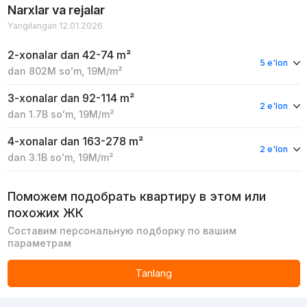
Narxlar va rejalar
Yangilangan 12.01.2026
2-xonalar
dan 42-74 m²
5 e'lon
dan
802M
soʻm
,
19M
/m²
3-xonalar
dan 92-114 m²
2 e'lon
dan
1.7B
soʻm
,
19M
/m²
4-xonalar
dan 163-278 m²
2 e'lon
dan
3.1B
soʻm
,
19M
/m²
Поможем подобрать квартиру в этом или
похожих ЖК
Составим персональную подборку по вашим
параметрам
Tanlang
Reklama