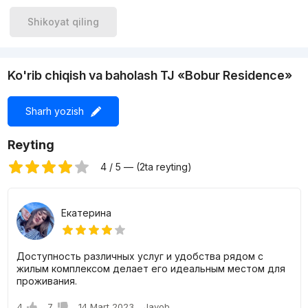
Bobur-73 ko`chasi. Orientir: "Yakkasaroy" to`yxonasi.
Ma`lumot uchun +998903505515 telefon raqamiga murojat
Shikoyat qiling
etishingiz mumkin.
Ko'rib chiqish va baholash TJ «Bobur Residence»
Sharh yozish
Reyting
4 / 5 — (2ta reyting)
Екатерина
Доступность различных услуг и удобства рядом с
жилым комплексом делает его идеальным местом для
проживания.
4
7
14 Mart 2023
Javob