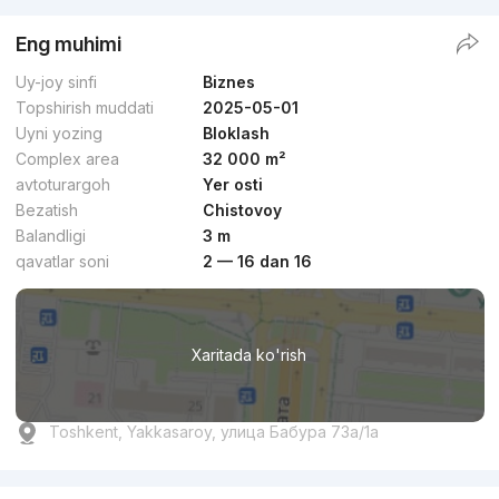
Eng muhimi
Uy-joy sinfi
Biznes
Topshirish muddati
2025-05-01
Uyni yozing
Bloklash
Complex area
32 000 m²
avtoturargoh
Yer osti
Bezatish
Chistovoy
Balandligi
3 m
qavatlar soni
2 — 16 dan 16
Xaritada ko'rish
Toshkent, Yakkasaroy, улица Бабура 73a/1a