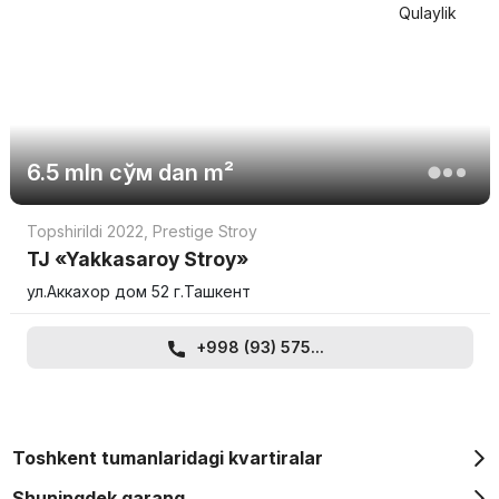
Qulaylik
6.5 mln
сўм
dan m²
Topshirildi 2022
,
Prestige Stroy
TJ «Yakkasaroy Stroy»
ул.Аккахор дом 52 г.Ташкент
+998 (93) 575...
Toshkent tumanlaridagi kvartiralar
Shuningdek qarang