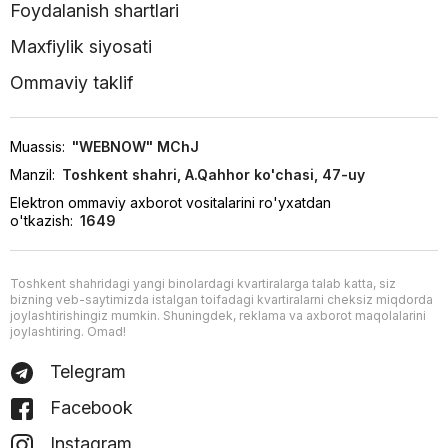
Foydalanish shartlari
Maxfiylik siyosati
Ommaviy taklif
Muassis:
"WEBNOW" MChJ
Manzil:
Toshkent shahri, A.Qahhor ko'chasi, 47-uy
Elektron ommaviy axborot vositalarini ro'yxatdan
o'tkazish:
1649
Toshkent shahridagi yangi binolardagi kvartiralarga talab katta, siz
bizning veb-saytimizda istalgan toifadagi kvartiralarni cheksiz miqdorda
joylashtirishingiz mumkin. Shuningdek, reklama va axborot maqolalarini
joylashtiring. Omad!
Telegram
Facebook
Instagram