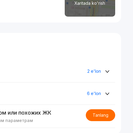
Xaritada ko'rish
2 e'lon
6 e'lon
ом или похожих ЖК
Tanlang
им параметрам