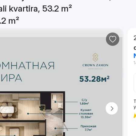
li kvartira, 53.2 m²
3.2 m²
1
T
y