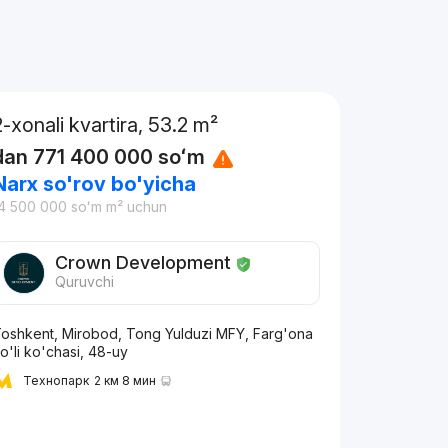
2-xonali kvartira, 53.2 m²
dan
771 400 000
soʻm
Narx so'rov bo'yicha
4 500 000
soʻm
m² uchun
Crown Development
Quruvchi
oshkent, Mirobod, Tong Yulduzi MFY, Farg'ona
o'li ko'chasi, 48-uy
Технопарк
2 км 8 мин