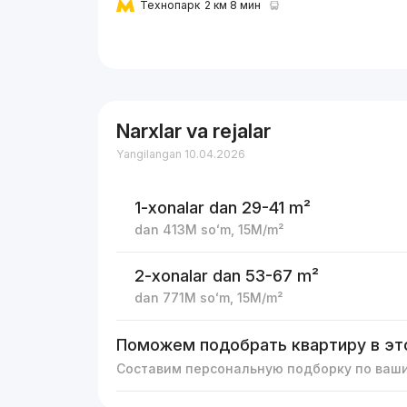
Технопарк
2 км 8 мин
Narxlar va rejalar
Yangilangan 10.04.2026
1-xonalar
dan 29-41 m²
dan
413M
soʻm
,
15M
/m²
2-xonalar
dan 53-67 m²
dan
771M
soʻm
,
15M
/m²
Поможем подобрать квартиру в эт
Составим персональную подборку по ваш