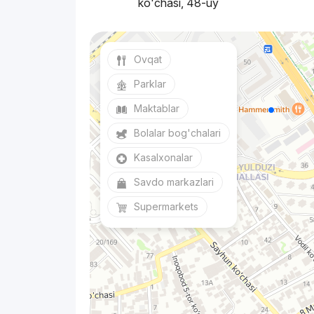
ko'chasi, 48-uy
Ovqat
Parklar
Maktablar
Bolalar bog'chalari
Kasalxonalar
Savdo markazlari
Supermarkets