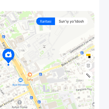
Xaritasi
Sun'iy yo'ldosh