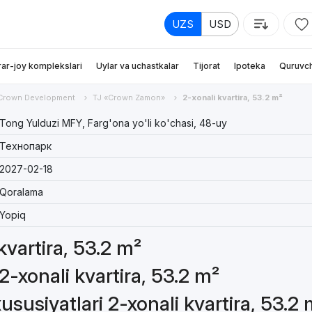
UZS
USD
rar-joy komplekslari
Uylar va uchastkalar
Tijorat
Ipoteka
Quruvch
Crown Development
TJ «Crown Zamon»
2-xonali kvartira, 53.2 m²
Tong Yulduzi MFY, Farg'ona yo'li ko'chasi, 48-uy
Технопарк
2027-02-18
Qoralama
Yopiq
kvartira, 53.2 m²
2-xonali kvartira, 53.2 m²
susiyatlari 2-xonali kvartira, 53.2 