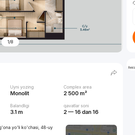
1/8
Rek
Uyni yozing
Complex area
Monolit
2 500 m²
Balandligi
qavatlar soni
3.1 m
2 — 16 dan 16
'ona yo'li ko'chasi, 48-uy