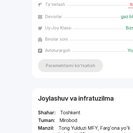
Ta'mirlash
Y
Devorlar
gaz bl
Uy-Joy Klassi
Biz
Binolar soni
Avtoturargoh
Yo
Parametrlarni ko'rsatish
Joylashuv va infratuzilma
Shahar:
Toshkent
Tuman:
Mirobod
Manzil:
Tong Yulduzi MFY, Farg'ona yo'li