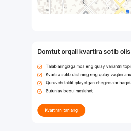
Domtut orqali kvartira sotib oli
Talablaringizga mos eng qulay variantni top
Kvartira sotib olishning eng qulay vaqtini an
Quruvchi taklif qilayotgan chegirmalar haqid
Butunlay bepul maslahat;
Kvartirani tanlang