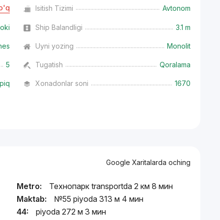
o'q
Isitish Tizimi
Avtonom
oki
Ship Balandligi
3.1 m
nes
Uyni yozing
Monolit
5
Tugatish
Qoralama
piq
Xonadonlar soni
1670
Google Xaritalarda oching
Metro:
Технопарк transportda 2 км 8 мин
Maktab:
№55 piyoda 313 м 4 мин
44:
piyoda 272 м 3 мин