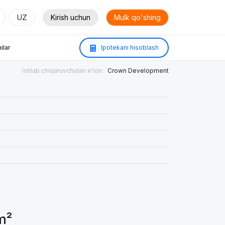
UZ
Kirish uchun
Mulk qo'shing
ilar
Ipotekani hisoblash
Ishlab chiqaruvchidan e'lon:
Crown Development
m²