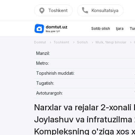
Toshkent
Konsultatsiya
Sotib olish
Ijara
Tu
Domtut
Toshkent
Sotish
Mulk, Yangi binolar
Manzil:
Metro:
Topshirish muddati:
Tugatish:
Avtoturargoh:
Narxlar va rejalar 2-xonali 
Joylashuv va infratuzilma 
Kompleksning o'ziga xos xu