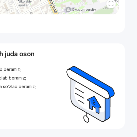
sh juda oson
ib beramiz;
iqlab beramiz;
a so‘zlab beramiz;