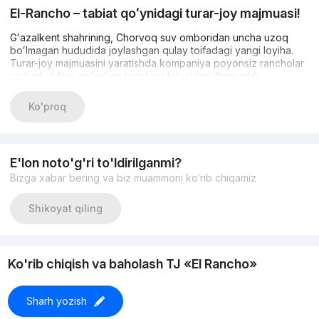
El-Rancho – tabiat qoʻynidagi turar-joy majmuasi!
Gʻazalkent shahrining, Chorvoq suv omboridan uncha uzoq
boʻlmagan hududida joylashgan qulay toifadagi yangi loyiha.
Turar-joy majmuasini yaratishda kompaniya poyonsiz rancholar
va hududdagi goʻzal va betakror tabiatdan ilhom oldi.
Majmua 10 qavatli uchta uydan tashkil topgan. Umumiy hisobda
Ko'proq
turar-joy majmuasi shahar andozasidagi barcha shart-sharoitlar
yaratilgan 294 ta xonadondan iborat bo‘ladi. Shu bilan birga,
aholi tabiat va toza havodan bahramand boʻlish imkoniyatiga
ham ega boʻladilar.
E'lon noto'g'ri to'ldirilganmi?
Bizga xabar bering va biz muammoni ko‘rib chiqamiz
Shikoyat qiling
Ko'rib chiqish va baholash TJ «El Rancho»
Sharh yozish