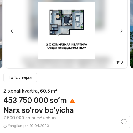
1/10
To'lov rejasi
2-xonali kvartira, 60.5 m²
453 750 000
soʻm
Narx so'rov bo'yicha
7 500 000
soʻm
m² uchun
Yangilangan 10.04.2023