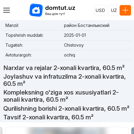
USD
UZ
Manzil:
район Бостанлыкский
Topshirish muddati:
2025-01-01
Tugatish:
Chistovoy
Avtoturargoh:
ochiq
Narxlar va rejalar 2-xonali kvartira, 60.5 m²
Joylashuv va infratuzilma 2-xonali kvartira,
60.5 m²
Kompleksning o'ziga xos xususiyatlari 2-
xonali kvartira, 60.5 m²
Qurilishning borishi 2-xonali kvartira, 60.5 m²
Tavsif 2-xonali kvartira, 60.5 m²