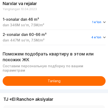
Narxlar va rejalar
Yangilangan 10.04.2023
1-xonalar
dan 46 m²
1 e'lon
dan
346M
soʻm
,
7.5M
/m²
2-xonalar
dan 60-66 m²
4 e'lon
dan
447M
soʻm
,
7.5M
/m²
Поможем подобрать квартиру в этом или
похожих ЖК
Составим персональную подборку по вашим
параметрам
Tanlang
TJ «El Rancho» aksiyalar