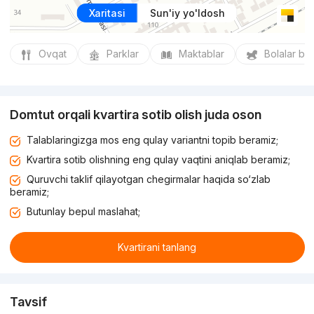
Xaritasi
Sun'iy yo'ldosh
Ovqat
Parklar
Maktablar
Bolalar bo
Domtut orqali kvartira sotib olish juda oson
Talablaringizga mos eng qulay variantni topib beramiz;
Kvartira sotib olishning eng qulay vaqtini aniqlab beramiz;
Quruvchi taklif qilayotgan chegirmalar haqida so‘zlab
beramiz;
Butunlay bepul maslahat;
Kvartirani tanlang
Tavsif