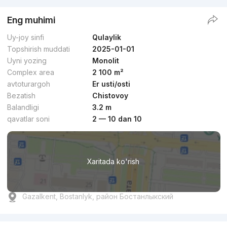
Eng muhimi
Uy-joy sinfi
Qulaylik
Topshirish muddati
2025-01-01
Uyni yozing
Monolit
Complex area
2 100 m²
avtoturargoh
Er usti/osti
Bezatish
Chistovoy
Balandligi
3.2 m
qavatlar soni
2 — 10 dan 10
Xaritada ko'rish
Gazalkent, Bostanlyk, район Бостанлыкский