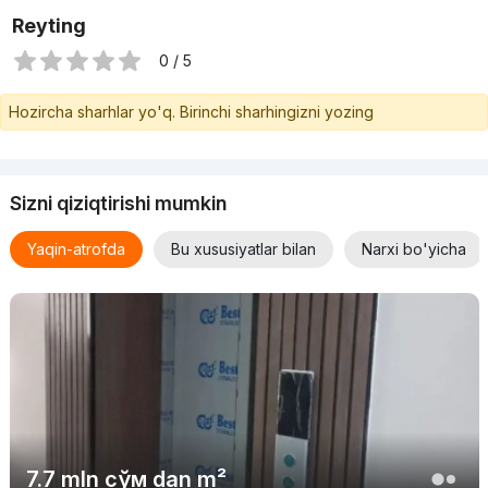
Reyting
0 / 5
Hozircha sharhlar yo'q. Birinchi sharhingizni yozing
Sizni qiziqtirishi mumkin
Yaqin-atrofda
Bu xususiyatlar bilan
Narxi bo'yicha
7.7 mln
сўм
dan m²