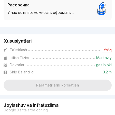
Рассрочка
У нас есть возможность оформить…
Reklama
Xususiyatlari
Ta'mirlash
Yo'q
Isitish Tizimi
Markaziy
Devorlar
gaz bloki
Ship Balandligi
3.2 m
Parametrlarni ko'rsatish
Joylashuv va infratuzilma
Google Xaritalarda oching