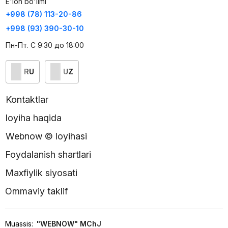
E'lon bo'limi
+998 (78) 113-20-86
+998 (93) 390-30-10
Пн-Пт. С 9:30 до 18:00
RU
UZ
Kontaktlar
loyiha haqida
Webnow © loyihasi
Foydalanish shartlari
Maxfiylik siyosati
Ommaviy taklif
Muassis:
"WEBNOW" MChJ