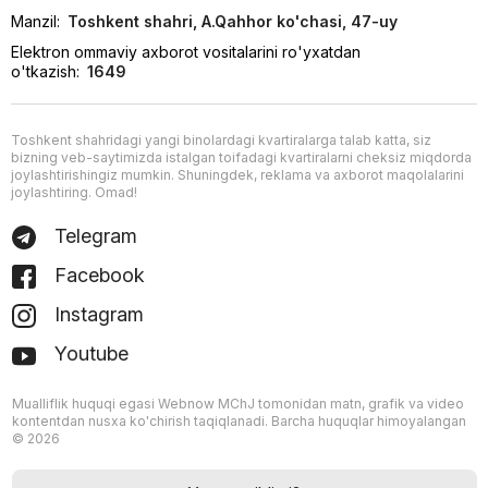
Manzil:
Toshkent shahri, A.Qahhor ko'chasi, 47-uy
Elektron ommaviy axborot vositalarini ro'yxatdan
o'tkazish:
1649
Toshkent shahridagi yangi binolardagi kvartiralarga talab katta, siz
bizning veb-saytimizda istalgan toifadagi kvartiralarni cheksiz miqdorda
joylashtirishingiz mumkin. Shuningdek, reklama va axborot maqolalarini
joylashtiring. Omad!
Telegram
Facebook
Instagram
Youtube
Mualliflik huquqi egasi Webnow MChJ tomonidan matn, grafik va video
kontentdan nusxa ko'chirish taqiqlanadi. Barcha huquqlar himoyalangan
© 2026