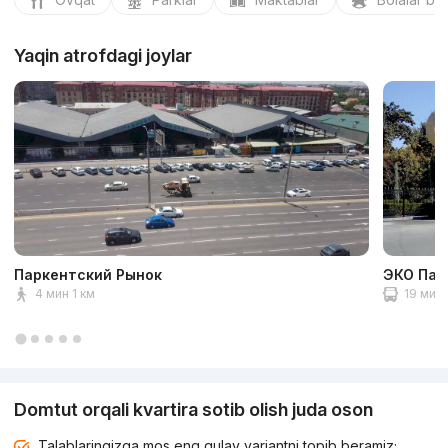
Yaqin atrofdagi joylar
Паркентский Рынок
ЭКО Пар
4 мин 1 км
19 мин 
Domtut orqali kvartira sotib olish juda oson
Talablaringizga mos eng qulay variantni topib beramiz;