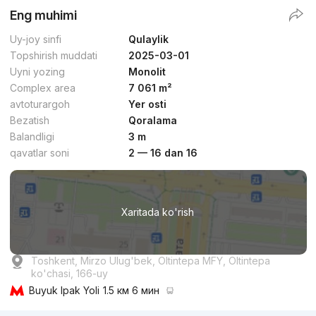
Eng muhimi
Uy-joy sinfi
Qulaylik
Topshirish muddati
2025-03-01
Uyni yozing
Monolit
Complex area
7 061 m²
avtoturargoh
Yer osti
Bezatish
Qoralama
Balandligi
3 m
qavatlar soni
2 — 16 dan 16
Xaritada ko'rish
Toshkent, Mirzo Ulug'bek, Oltintepa MFY, Oltintepa
ko'chasi, 166-uy
Buyuk Ipak Yoli
1.5 км 6 мин