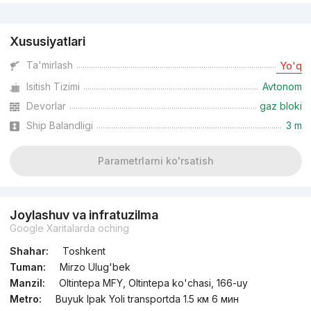
Reklama
Xususiyatlari
Ta'mirlash
Yo'q
Isitish Tizimi
Avtonom
Devorlar
gaz bloki
Ship Balandligi
3 m
Parametrlarni ko'rsatish
Joylashuv va infratuzilma
Google Xaritalarda oching
Shahar:
Toshkent
Tuman:
Mirzo Ulug'bek
Manzil:
Oltintepa MFY, Oltintepa ko'chasi, 166-uy
Metro:
Buyuk Ipak Yoli transportda 1.5 км 6 мин