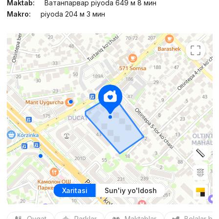
Maktab:
Ватанпарвар piyoda 649 м 8 мин
Makro:
piyoda 204 м 3 мин
Xaritasi
Sun'iy yo'ldosh
Ovqat
Parklar
Maktablar
Bolalar bo