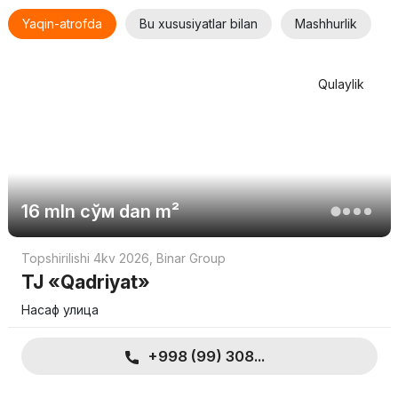
Yaqin-atrofda
Bu xususiyatlar bilan
Mashhurlik
Qulaylik
16 mln
сўм
dan m²
Topshirilishi 4kv 2026
,
Binar Group
TJ «Qadriyat»
Насаф улица
+998 (99) 308...