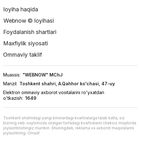
loyiha haqida
Webnow © loyihasi
Foydalanish shartlari
Maxfiylik siyosati
Ommaviy taklif
Muassis:
"WEBNOW" MChJ
Manzil:
Toshkent shahri, A.Qahhor ko'chasi, 47-uy
Elektron ommaviy axborot vositalarini ro'yxatdan
o'tkazish:
1649
Toshkent shahridagi yangi binolardagi kvartiralarga talab katta, siz
bizning veb-saytimizda istalgan toifadagi kvartiralarni cheksiz miqdorda
joylashtirishingiz mumkin. Shuningdek, reklama va axborot maqolalarini
joylashtiring. Omad!