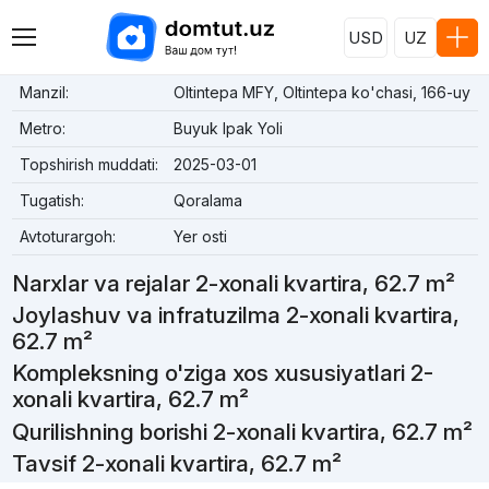
USD
UZ
Manzil:
Oltintepa MFY, Oltintepa ko'chasi, 166-uy
Metro:
Buyuk Ipak Yoli
Topshirish muddati:
2025-03-01
Tugatish:
Qoralama
Avtoturargoh:
Yer osti
Narxlar va rejalar 2-xonali kvartira, 62.7 m²
Joylashuv va infratuzilma 2-xonali kvartira,
62.7 m²
Kompleksning o'ziga xos xususiyatlari 2-
xonali kvartira, 62.7 m²
Qurilishning borishi 2-xonali kvartira, 62.7 m²
Tavsif 2-xonali kvartira, 62.7 m²