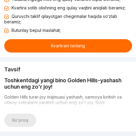
Kvartira sotib olishning eng qulay vaqtini aniqlab beramiz;
Quruvchi taklif qilayotgan chegirmalar haqida so‘zlab
beramiz;
Butunlay bepul maslahat;
Kvartirani tanlang
Tavsif
Toshkentdagi yangi bino Golden Hills-yashash
uchun eng zo'r joy!
Golden Hills turar-joy majmuasi yashash, sarmoya kiritish va
oilaviy xotiralarni yaratish uchun eng zo'r joy. Sizni
majmuamizga tashrif buyurishga va uning afzalliklarini shaxsan
ko'rishga taklif qilamiz.
Ko'proq
Infratuzilma