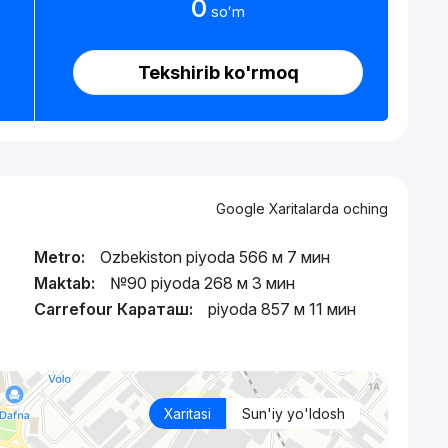
0
soʻm
Tekshirib ko'rmoq
Google Xaritalarda oching
Metro:
Ozbekiston piyoda 566 м 7 мин
Maktab:
№90 piyoda 268 м 3 мин
Carrefour Караташ:
piyoda 857 м 11 мин
Xaritasi
Sun'iy yo'ldosh