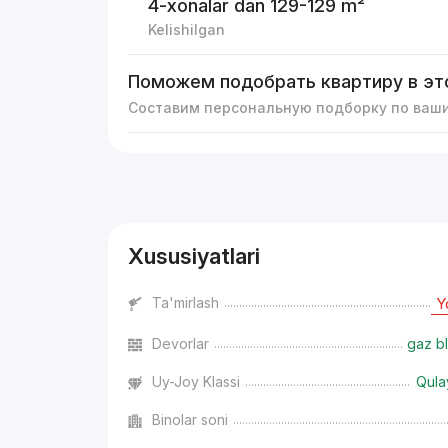
4-xonalar
dan 129-129 m²
Kelishilgan
Поможем подобрать квартиру в эт
Составим персональную подборку по ваш
Reklama
Xususiyatlari
Ta'mirlash
Y
Devorlar
gaz bl
Uy-Joy Klassi
Qula
Binolar soni