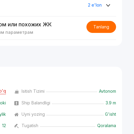
2 e'lon
ом или похожих ЖК
Tanlang
им параметрам
o'q
Isitish Tizimi
Avtonom
oki
Ship Balandligi
3.9 m
ylik
Uyni yozing
G'isht
12
Tugatish
Qoralama