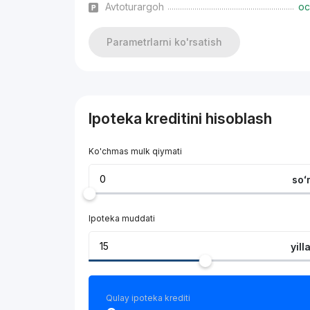
Avtoturargoh
oc
Parametrlarni ko'rsatish
Ipoteka kreditini hisoblash
Ko'chmas mulk qiymati
soʻ
Ipoteka muddati
yill
Qulay ipoteka krediti