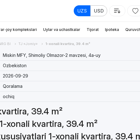
UZS
USD
rar-joy komplekslari
Uylar va uchastkalar
Tijorat
Ipoteka
Quruvch
NRG BI
TJ «Jomiy»
1-xonali kvartira, 39.4 m²
Miskin MFY, Shimoliy Olmazor-2 mavzesi, 4a-uy
Ozbekiston
2026-09-29
Qoralama
ochiq
kvartira, 39.4 m²
1-xonali kvartira, 39.4 m²
susiyatlari 1-xonali kvartira, 39.4 