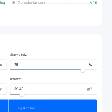
hiq
Xonadonlar soni
648
Stavka foizi
m
%
Kvadrat
ar
m²
Oylik to'lov