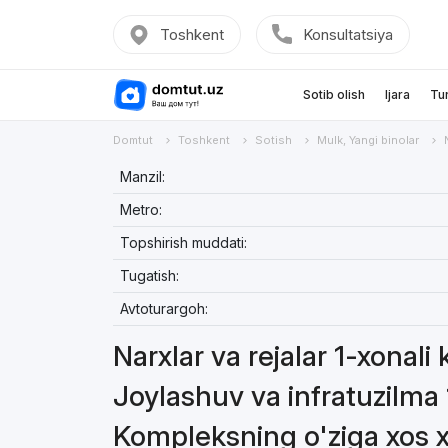
Toshkent
Konsultatsiya
Sotib olish
Ijara
Tu
Domtut
Toshkent
Sotish
Mulk, Yangi binolar
Manzil:
Metro:
Topshirish muddati:
Tugatish:
Avtoturargoh:
Narxlar va rejalar 1-xonali 
Joylashuv va infratuzilma 
Kompleksning o'ziga xos xu