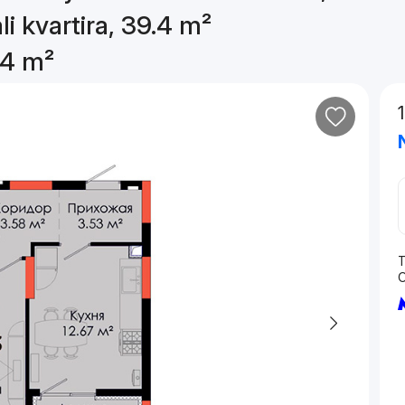
li kvartira, 39.4 m²
.4 m²
T
O