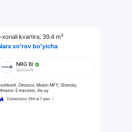
1-xonali kvartira, 39.4 m²
Narx so'rov bo'yicha
NRG BI
Quruvchi
oshkent, Olmazor, Miskin MFY, Shimoliy
lmazor-2 mavzesi, 4a-uy
Ozbekiston
566 м 7 мин