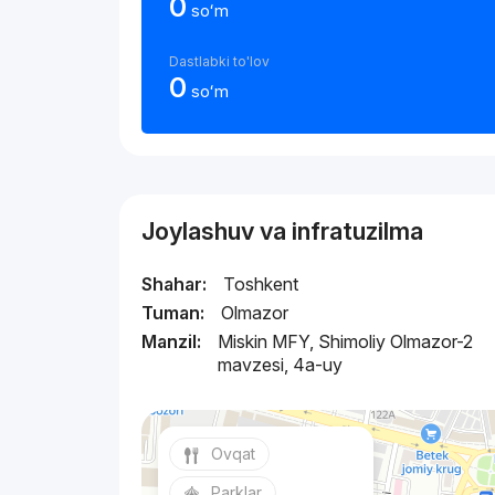
0
soʻm
Dastlabki to'lov
0
soʻm
Joylashuv va infratuzilma
Shahar:
Toshkent
Tuman:
Olmazor
Manzil:
Miskin MFY, Shimoliy Olmazor-2
mavzesi, 4a-uy
Ovqat
Parklar