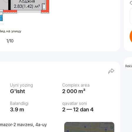
1/10
Rek
Uyni yozing
Complex area
G'isht
2 000 m²
Balandligi
qavatlar soni
3.9 m
2 — 12 dan 4
lmazor-2 mavzesi, 4a-uy