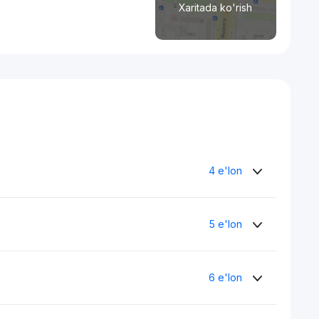
Xaritada ko'rish
4 e'lon
5 e'lon
6 e'lon