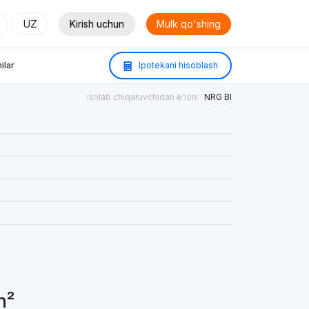
UZ
Kirish uchun
Mulk qo'shing
ilar
Ipotekani hisoblash
Ishlab chiqaruvchidan e'lon:
NRG BI
m²