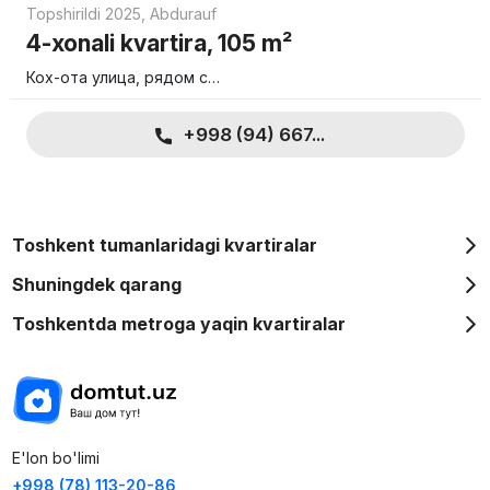
Topshirildi 2025
,
Abdurauf
4-xonali kvartira, 105 m²
Кох-ота улица, рядом с…
+998 (94) 667...
Toshkent tumanlaridagi kvartiralar
Shuningdek qarang
Toshkentda metroga yaqin kvartiralar
E'lon bo'limi
+998 (78) 113-20-86