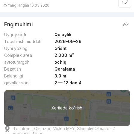
Yangilangan 10.03.2026
Eng muhimi
Uy-joy sinfi
Qulaylik
Topshirish muddati
2026-09-29
Uyni yozing
G'isht
Complex area
2 000 m²
avtoturargoh
ochiq
Bezatish
Qoralama
Balandligi
3.9 m
qavatlar soni
2 — 12 dan 4
Xaritada ko'rish
Toshkent, Olmazor, Miskin MFY, Shimoliy Olmazor-2
mavzesi, 4a-uy