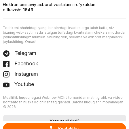
Elektron ommaviy axborot vositalarini ro'yxatdan
o'tkazish:
1649
Toshkent shahridagi yangi binolardagi kvartiralarga talab katta, siz
bizning veb-saytimizda istalgan toifadagi kvartiralarni cheksiz miqdorda
joylashtirishingiz mumkin. Shuningdek, reklama va axborot maqolalarini
joylashtiring. Omad!
Telegram
Facebook
Instagram
Youtube
Mualliflik huquqi egasi Webnow MChJ tomonidan matn, grafik va video
kontentdan nusxa ko'chirish taqiqlanadi. Barcha huquqlar himoyalangan
© 2026
Xato topildimi?
Kontaktlar