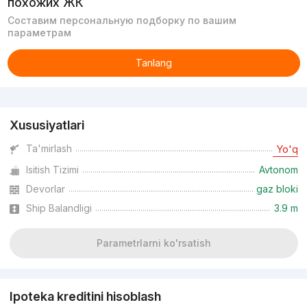
похожих ЖК
Составим персональную подборку по вашим
параметрам
Tanlang
Reklama
Xususiyatlari
Ta'mirlash
Yo'q
Isitish Tizimi
Avtonom
Devorlar
gaz bloki
Ship Balandligi
3.9 m
Parametrlarni ko'rsatish
Ipoteka kreditini hisoblash