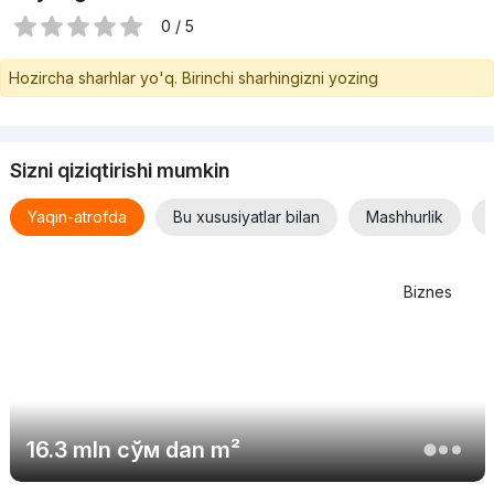
0 / 5
Hozircha sharhlar yo'q. Birinchi sharhingizni yozing
Sizni qiziqtirishi mumkin
Yaqin-atrofda
Bu xususiyatlar bilan
Mashhurlik
Biznes
16.3 mln
сўм
dan m²