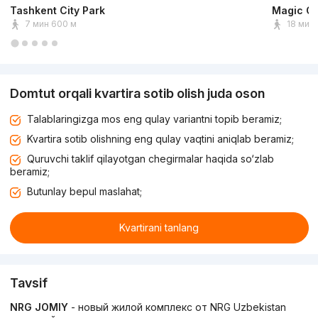
Tashkent City Park
Magic Ci
7 мин 600 м
18 мин 
Domtut orqali kvartira sotib olish juda oson
Talablaringizga mos eng qulay variantni topib beramiz;
Kvartira sotib olishning eng qulay vaqtini aniqlab beramiz;
Quruvchi taklif qilayotgan chegirmalar haqida so‘zlab
beramiz;
Butunlay bepul maslahat;
Kvartirani tanlang
Tavsif
NRG JOMIY
- новый жилой комплекс от NRG Uzbekistan