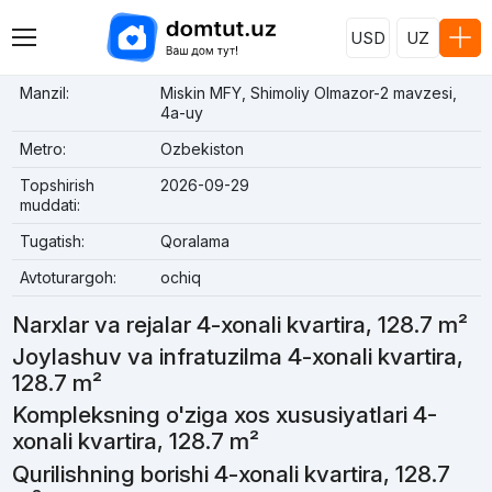
USD
UZ
Manzil:
Miskin MFY, Shimoliy Olmazor-2 mavzesi,
4a-uy
Metro:
Ozbekiston
Topshirish
2026-09-29
muddati:
Tugatish:
Qoralama
Avtoturargoh:
ochiq
Narxlar va rejalar 4-xonali kvartira, 128.7 m²
Joylashuv va infratuzilma 4-xonali kvartira,
128.7 m²
Kompleksning o'ziga xos xususiyatlari 4-
xonali kvartira, 128.7 m²
Qurilishning borishi 4-xonali kvartira, 128.7