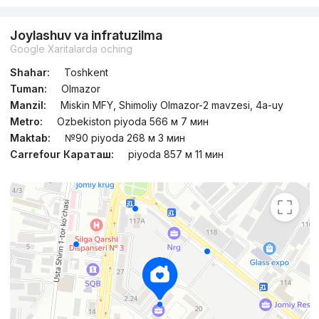
Joylashuv va infratuzilma
Google Xaritalarda oching
Shahar:
Toshkent
Tuman:
Olmazor
Manzil:
Miskin MFY, Shimoliy Olmazor-2 mavzesi, 4a-uy
Metro:
Ozbekiston piyoda 566 м 7 мин
Maktab:
№90 piyoda 268 м 3 мин
Carrefour Караташ:
piyoda 857 м 11 мин