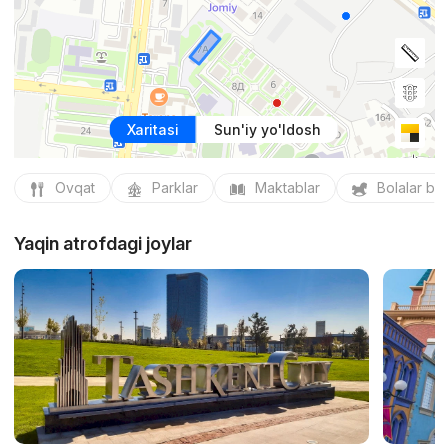
Xaritasi
Sun'iy yo'ldosh
Ovqat
Parklar
Maktablar
Bolalar bo
Yaqin atrofdagi joylar