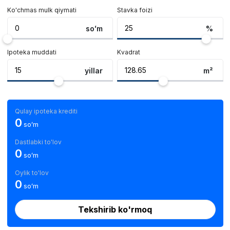
Ko'chmas mulk qiymati
Stavka foizi
soʻm
%
Ipoteka muddati
Kvadrat
yillar
m²
Qulay ipoteka krediti
0
soʻm
Dastlabki to'lov
0
soʻm
Oylik to'lov
0
soʻm
Tekshirib ko'rmoq