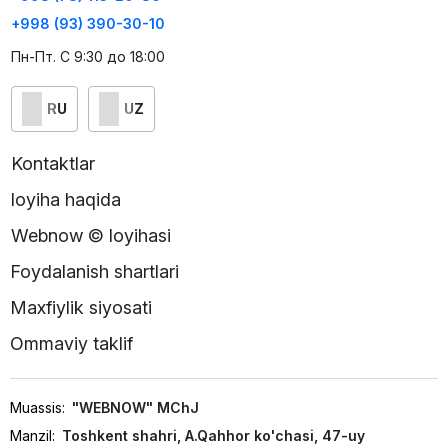
+998 (93) 390-30-10
Пн-Пт. С 9:30 до 18:00
RU
UZ
Kontaktlar
loyiha haqida
Webnow © loyihasi
Foydalanish shartlari
Maxfiylik siyosati
Ommaviy taklif
Muassis:
"WEBNOW" MChJ
Manzil:
Toshkent shahri, A.Qahhor ko'chasi, 47-uy