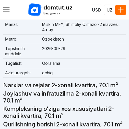
USD
UZ
Manzil:
Miskin MFY, Shimoliy Olmazor-2 mavzesi,
4a-uy
Metro:
Ozbekiston
Topshirish
2026-09-29
muddati:
Tugatish:
Qoralama
Avtoturargoh:
ochiq
Narxlar va rejalar 2-xonali kvartira, 70.1 m²
Joylashuv va infratuzilma 2-xonali kvartira,
70.1 m²
Kompleksning o'ziga xos xususiyatlari 2-
xonali kvartira, 70.1 m²
Qurilishning borishi 2-xonali kvartira, 70.1 m²