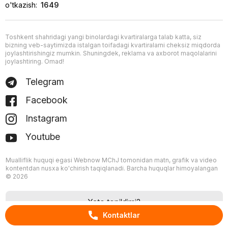
o'tkazish:
1649
Toshkent shahridagi yangi binolardagi kvartiralarga talab katta, siz
bizning veb-saytimizda istalgan toifadagi kvartiralarni cheksiz miqdorda
joylashtirishingiz mumkin. Shuningdek, reklama va axborot maqolalarini
joylashtiring. Omad!
Telegram
Facebook
Instagram
Youtube
Mualliflik huquqi egasi Webnow MChJ tomonidan matn, grafik va video
kontentdan nusxa ko'chirish taqiqlanadi. Barcha huquqlar himoyalangan
© 2026
Xato topildimi?
Kontaktlar