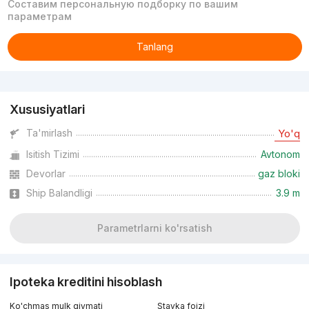
Составим персональную подборку по вашим
параметрам
Tanlang
Reklama
Xususiyatlari
Ta'mirlash
Yo'q
Isitish Tizimi
Avtonom
Devorlar
gaz bloki
Ship Balandligi
3.9 m
Parametrlarni ko'rsatish
Ipoteka kreditini hisoblash
Ko'chmas mulk qiymati
Stavka foizi