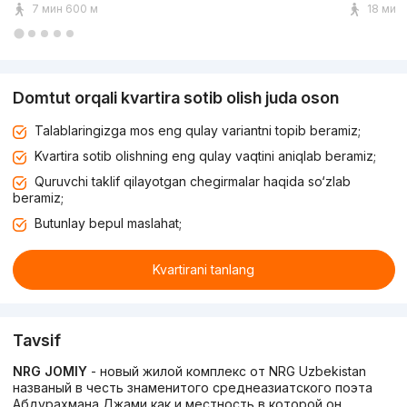
7 мин 600 м
18 мин 
Domtut orqali kvartira sotib olish juda oson
Talablaringizga mos eng qulay variantni topib beramiz;
Kvartira sotib olishning eng qulay vaqtini aniqlab beramiz;
Quruvchi taklif qilayotgan chegirmalar haqida so‘zlab
beramiz;
Butunlay bepul maslahat;
Kvartirani tanlang
Tavsif
NRG JOMIY
- новый жилой комплекс от NRG Uzbekistan
названый в честь знаменитого среднеазиатского поэта
Абдурахмана Джами как и местность в которой он