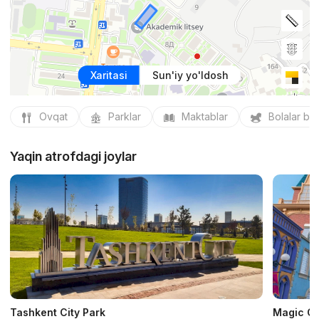
Xaritasi
Sun'iy yo'ldosh
Ovqat
Parklar
Maktablar
Bolalar bo
Yaqin atrofdagi joylar
Tashkent City Park
Magic Ci