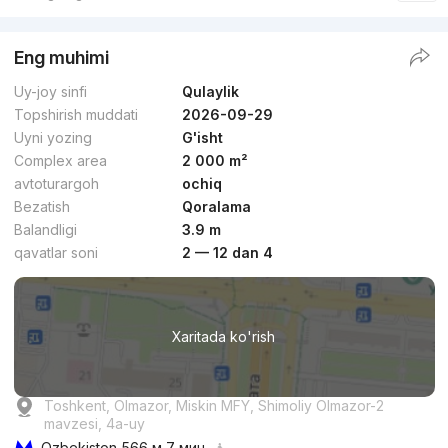
Eng muhimi
Uy-joy sinfi
Qulaylik
Topshirish muddati
2026-09-29
Uyni yozing
G'isht
Complex area
2 000 m²
avtoturargoh
ochiq
Bezatish
Qoralama
Balandligi
3.9 m
qavatlar soni
2 — 12 dan 4
Xaritada ko'rish
Toshkent, Olmazor, Miskin MFY, Shimoliy Olmazor-2
mavzesi, 4a-uy
Ozbekiston
566 м 7 мин