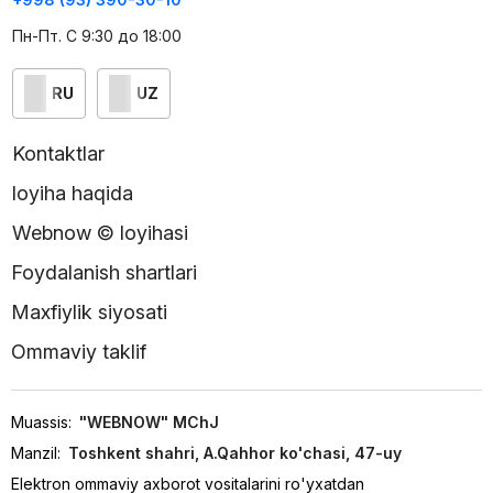
Пн-Пт. С 9:30 до 18:00
RU
UZ
Kontaktlar
loyiha haqida
Webnow © loyihasi
Foydalanish shartlari
Maxfiylik siyosati
Ommaviy taklif
Muassis:
"WEBNOW" MChJ
Manzil:
Toshkent shahri, A.Qahhor ko'chasi, 47-uy
Elektron ommaviy axborot vositalarini ro'yxatdan