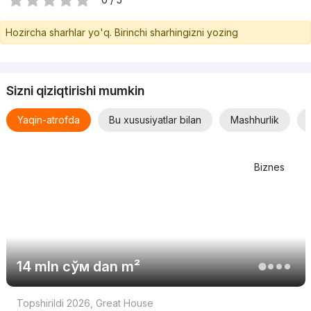
Hozircha sharhlar yo'q. Birinchi sharhingizni yozing
Sizni qiziqtirishi mumkin
Yaqin-atrofda
Bu xususiyatlar bilan
Mashhurlik
Biznes
14 mln
сўм
dan m²
Topshirildi 2026
,
Great House