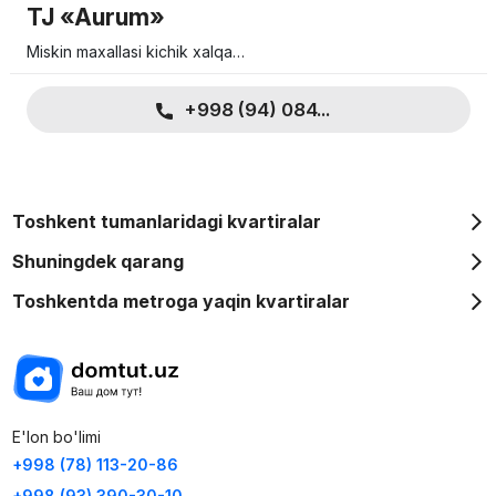
TJ «Aurum»
Miskin maxallasi kichik xalqa…
+998 (94) 084...
Toshkent tumanlaridagi kvartiralar
Shuningdek qarang
Toshkentda metroga yaqin kvartiralar
E'lon bo'limi
+998 (78) 113-20-86
+998 (93) 390-30-10