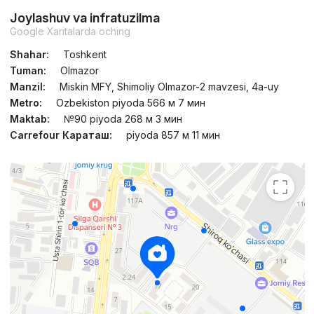
Joylashuv va infratuzilma
Google Xaritalarda oching
Shahar:
Toshkent
Tuman:
Olmazor
Manzil:
Miskin MFY, Shimoliy Olmazor-2 mavzesi, 4a-uy
Metro:
Ozbekiston piyoda 566 м 7 мин
Maktab:
№90 piyoda 268 м 3 мин
Carrefour Караташ:
piyoda 857 м 11 мин