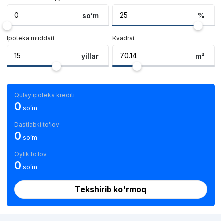
soʻm
%
Ipoteka muddati
Kvadrat
yillar
m²
Qulay ipoteka krediti
0
soʻm
Dastlabki to'lov
0
soʻm
Oylik to'lov
0
soʻm
Tekshirib ko'rmoq