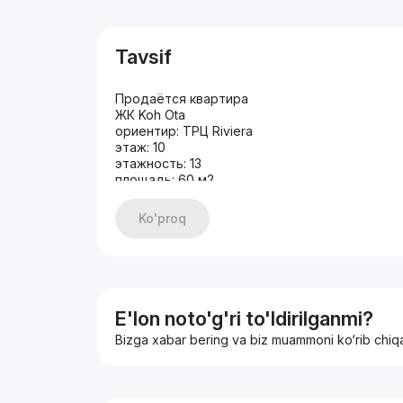
Tavsif
Продаётся квартира
ЖК Koh Оta
ориентир: ТРЦ Riviera
этаж: 10
этажность: 13
площадь: 60 м2
комнат: 2
дорогой ремонт
Ko'proq
кадастр есть
Цена: 110.000$
E'lon noto'g'ri to'ldirilganmi?
Bizga xabar bering va biz muammoni ko‘rib chiq