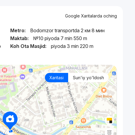
Google Xaritalarda oching
Metro:
Bodomzor transportda 2 км 8 мин
Maktab:
№10 piyoda 7 min 550 m
ю
Koh Ota Masjid:
piyoda 3 min 220 m
Xaritasi
Sun'iy yo'ldosh