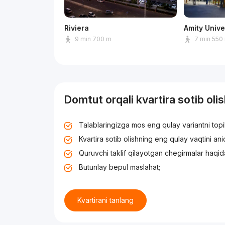
Riviera
Amity Unive
9 min 700 m
7 min 550
Domtut orqali kvartira sotib oli
Talablaringizga mos eng qulay variantni top
Kvartira sotib olishning eng qulay vaqtini an
Quruvchi taklif qilayotgan chegirmalar haqid
Butunlay bepul maslahat;
Kvartirani tanlang