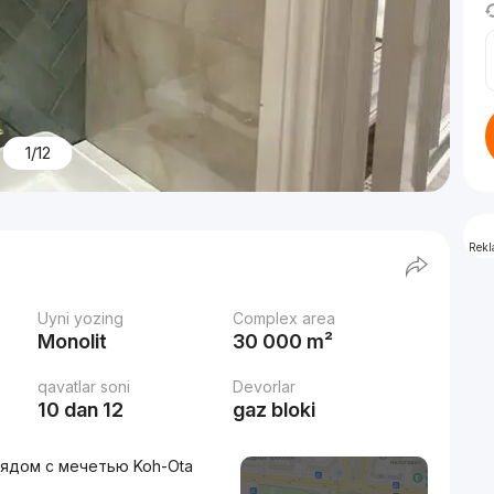
1/12
Rek
Uyni yozing
Complex area
Monolit
30 000 m²
qavatlar soni
Devorlar
10 dan 12
gaz bloki
 рядом с мечетью Koh-Ota