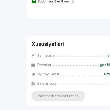
Bodomzor
2 км 8 мин
Reklama
Xususiyatlari
Ta'mirlash
E
Devorlar
gaz bl
Uy-Joy Klassi
Biz
Binolar soni
Parametrlarni ko'rsatish