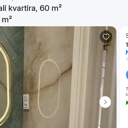
li kvartira, 60 m²
0 m²
2
T