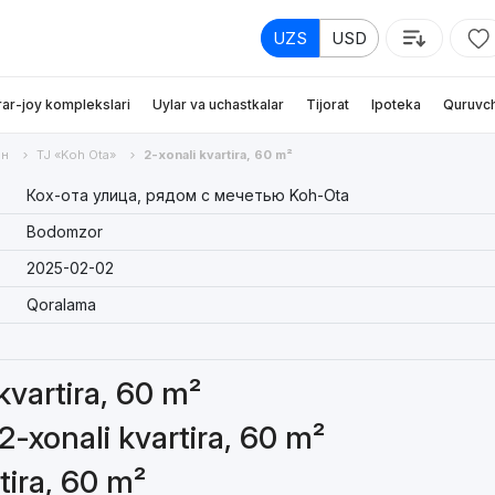
UZS
USD
rar-joy komplekslari
Uylar va uchastkalar
Tijorat
Ipoteka
Quruvch
он
TJ «Koh Ota»
2-xonali kvartira, 60 m²
Кох-ота улица, рядом с мечетью Koh-Ota
Bodomzor
2025-02-02
Qoralama
 kvartira, 60 m²
2-xonali kvartira, 60 m²
tira, 60 m²