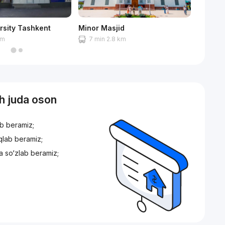
rsity Tashkent
Minor Masjid
Korzink
 m
7 min 2.8 km
11 mi
sh juda oson
ib beramiz;
iqlab beramiz;
a so‘zlab beramiz;