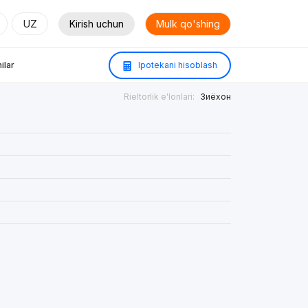
UZ
Kirish uchun
Mulk qo'shing
ilar
Ipotekani hisoblash
Rieltorlik e'lonlari:
Зиёхон