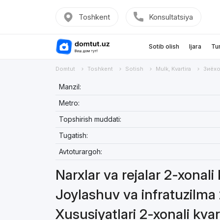
Toshkent
Konsultatsiya
Sotib olish
Ijara
Tu
Domtut
Toshkent
Sotish
Mulk, Kvartira
Зиёх
Manzil:
Metro:
Topshirish muddati:
Tugatish:
Avtoturargoh:
Narxlar va rejalar 2-xonali
Joylashuv va infratuzilma 
Xususiyatlari 2-xonali kvar