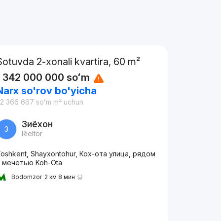
Sotuvda 2-xonali kvartira, 60 m²
1 342 000 000
soʻm
Narx so'rov bo'yicha
2 366 667
soʻm
m² uchun
Зиёхон
З
Rieltor
oshkent, Shayxontohur, Кох-ота улица, рядом
с мечетью Koh-Ota
Bodomzor
2 км 8 мин