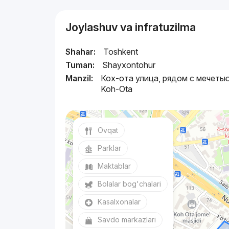
Joylashuv va infratuzilma
Shahar:
Toshkent
Tuman:
Shayxontohur
Manzil:
Кох-ота улица, рядом с мечеть
Koh-Ota
Ovqat
Parklar
Maktablar
Bolalar bog'chalari
Kasalxonalar
Savdo markazlari