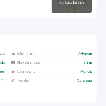
Xaritada ko'rish
uro
Isitish Tizimi
Avtonom
oki
Ship Balandligi
3.2 m
nes
Uyni yozing
Monolit
14
Tugatish
Qoralama