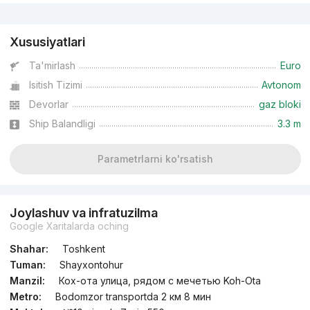
Reklama
Xususiyatlari
Ta'mirlash
Euro
Isitish Tizimi
Avtonom
Devorlar
gaz bloki
Ship Balandligi
3.3 m
Parametrlarni ko'rsatish
Joylashuv va infratuzilma
Google Xaritalarda oching
Shahar:
Toshkent
Tuman:
Shayxontohur
Manzil:
Кох-ота улица, рядом с мечетью Koh-Ota
Metro:
Bodomzor transportda 2 км 8 мин