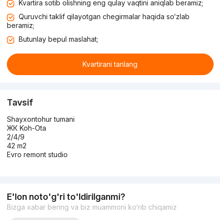
Kvartira sotib olishning eng qulay vaqtini aniqlab beramiz;
Quruvchi taklif qilayotgan chegirmalar haqida so‘zlab
beramiz;
Butunlay bepul maslahat;
Kvartirani tanlang
Tavsif
Shayxontohur tumani
ЖК Koh-Ota
2/4/9
42 m2
Evro remont studio
E'lon noto'g'ri to'ldirilganmi?
Bizga xabar bering va biz muammoni ko‘rib chiqamiz