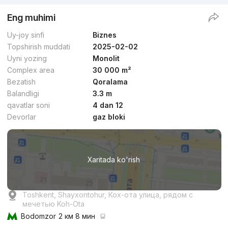
Eng muhimi
Uy-joy sinfi
Biznes
Topshirish muddati
2025-02-02
Uyni yozing
Monolit
Complex area
30 000 m²
Bezatish
Qoralama
Balandligi
3.3 m
qavatlar soni
4 dan 12
Devorlar
gaz bloki
Xaritada ko'rish
Toshkent, Shayxontohur, Кох-ота улица, рядом с
мечетью Koh-Ota
Bodomzor
2 км 8 мин