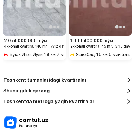
2 074 000 000
сўм
1 000 400 000
сўм
4-xonali kvartira, 146 m²,
7/12 qavat
2-xonali kvartira, 45 m²,
3/15 qavat
Буюк Ипак Йули
1.8 км 7 мин transportda
Яшнабад
1.6 км 6 мин trans
Toshkent tumanlaridagi kvartiralar
Shuningdek qarang
Toshkentda metroga yaqin kvartiralar