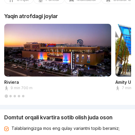
Yaqin atrofdagi joylar
Riviera
Amity Un
9 min 700 m
7 min 
Domtut orqali kvartira sotib olish juda oson
Talablaringizga mos eng qulay variantni topib beramiz;