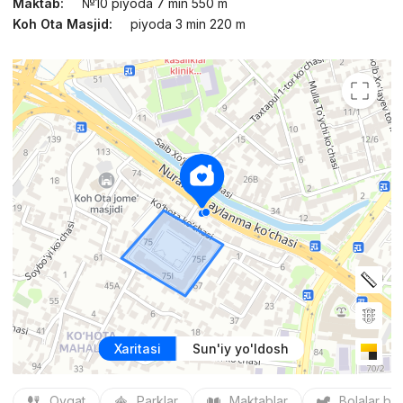
Maktab:
№10 piyoda 7 min 550 m
Koh Ota Masjid:
piyoda 3 min 220 m
Xaritasi
Sun'iy yo'ldosh
Ovqat
Parklar
Maktablar
Bolalar bo