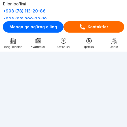
E'lon bo'limi
+998 (78) 113-20-86
+998 (93) 390-30-10
Menga qo'ng'iroq qiling
Kontaktlar
Пн-Пт. С 9:30 до 18:00
RU
UZ
Yangi binolar
Kvartiralar
Qo'shish
Ipoteka
Xarita
Kontaktlar
loyiha haqida
Webnow © loyihasi
Foydalanish shartlari
Maxfiylik siyosati
Ommaviy taklif