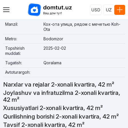
USD
UZ
Manzil:
Кох-ота улица, рядом с мечетью Koh-
Ota
Metro:
Bodomzor
Topshirish
2025-02-02
muddati:
Tugatish:
Qoralama
Avtoturargoh:
Narxlar va rejalar 2-xonali kvartira, 42 m²
Joylashuv va infratuzilma 2-xonali kvartira,
42 m²
Xususiyatlari 2-xonali kvartira, 42 m²
Qurilishning borishi 2-xonali kvartira, 42 m²
Tavsif 2-xonali kvartira, 42 m²