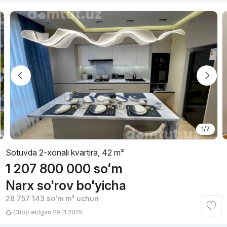
1/7
Sotuvda 2-xonali kvartira, 42 m²
1 207 800 000
soʻm
Narx so'rov bo'yicha
28 757 143
soʻm
m² uchun
Chop etilgan 29.11.2025