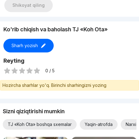
Shikoyat qiling
Ko'rib chiqish va baholash TJ «Koh Ota»
Sharh yozish
Reyting
0 / 5
Hozircha sharhlar yo'q. Birinchi sharhingizni yozing
Sizni qiziqtirishi mumkin
TJ «Koh Ota» boshqa sxemalar
Yaqin-atrofda
Narxi 