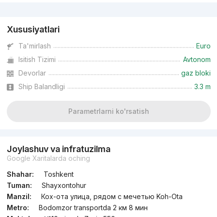
Reklama
Xususiyatlari
Ta'mirlash
Euro
Isitish Tizimi
Avtonom
Devorlar
gaz bloki
Ship Balandligi
3.3 m
Parametrlarni ko'rsatish
Joylashuv va infratuzilma
Google Xaritalarda oching
Shahar:
Toshkent
Tuman:
Shayxontohur
Manzil:
Кох-ота улица, рядом с мечетью Koh-Ota
Metro:
Bodomzor transportda 2 км 8 мин