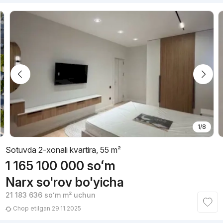
1/8
Sotuvda 2-xonali kvartira, 55 m²
1 165 100 000
soʻm
Narx so'rov bo'yicha
21 183 636
soʻm
m² uchun
Chop etilgan 29.11.2025