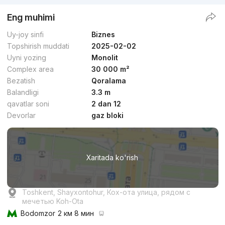
Eng muhimi
Uy-joy sinfi
Biznes
Topshirish muddati
2025-02-02
Uyni yozing
Monolit
Complex area
30 000 m²
Bezatish
Qoralama
Balandligi
3.3 m
qavatlar soni
2 dan 12
Devorlar
gaz bloki
Xaritada ko'rish
Toshkent, Shayxontohur, Кох-ота улица, рядом с
мечетью Koh-Ota
Bodomzor
2 км 8 мин