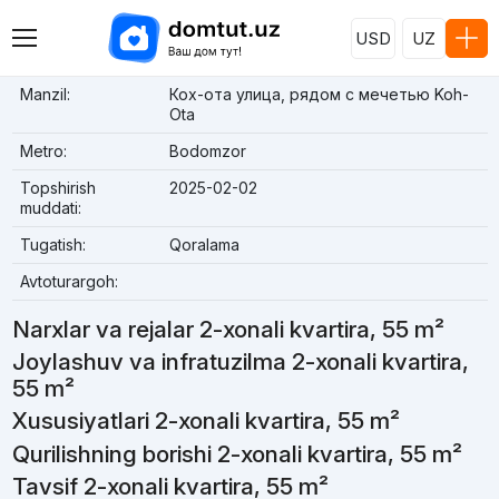
USD
UZ
Manzil:
Кох-ота улица, рядом с мечетью Koh-
Ota
Metro:
Bodomzor
Topshirish
2025-02-02
muddati:
Tugatish:
Qoralama
Avtoturargoh:
Narxlar va rejalar 2-xonali kvartira, 55 m²
Joylashuv va infratuzilma 2-xonali kvartira,
55 m²
Xususiyatlari 2-xonali kvartira, 55 m²
Qurilishning borishi 2-xonali kvartira, 55 m²
Tavsif 2-xonali kvartira, 55 m²