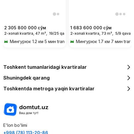
2 305 800 000
сўм
1 683 600 000
сўм
2-xonali kvartira, 47 m²,
19/25 qavat
2-xonali kvartira, 73 m²,
5/9 qavat
Мингурюк
1.2 км 5 мин transportda
Мингурюк
1.7 км 7 мин tran
Toshkent tumanlaridagi kvartiralar
Shuningdek qarang
Toshkentda metroga yaqin kvartiralar
E'lon bo'limi
+998 (78) 113-20-86