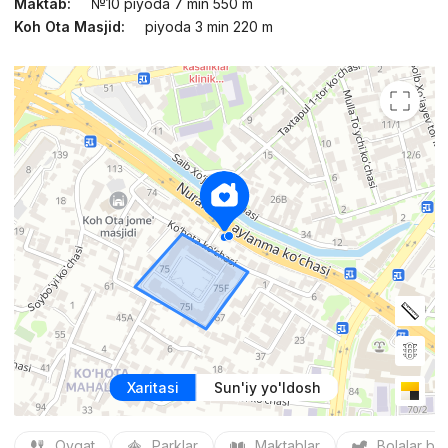
Maktab:
№10 piyoda 7 min 550 m
Koh Ota Masjid:
piyoda 3 min 220 m
Xaritasi
Sun'iy yo'ldosh
Ovqat
Parklar
Maktablar
Bolalar bo