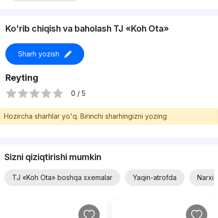
Ko'rib chiqish va baholash TJ «Koh Ota»
Sharh yozish
Reyting
0 / 5
Hozircha sharhlar yo'q. Birinchi sharhingizni yozing
Sizni qiziqtirishi mumkin
TJ «Koh Ota» boshqa sxemalar
Yaqin-atrofda
Narxi 