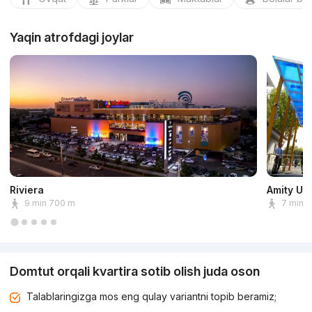
Yaqin atrofdagi joylar
Riviera
Amity Un
9 min 700 m
7 min 
Domtut orqali kvartira sotib olish juda oson
Talablaringizga mos eng qulay variantni topib beramiz;