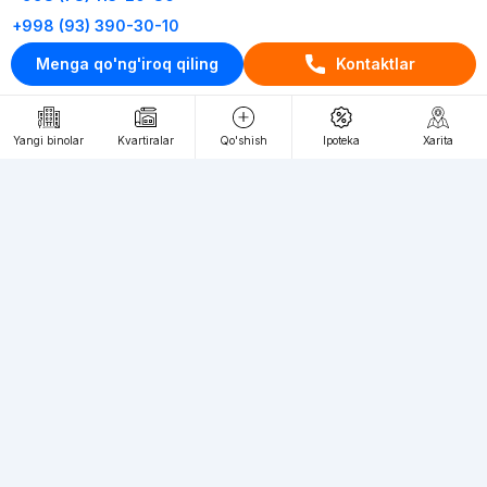
+998 (93) 390-30-10
Пн-Пт. С 9:30 до 18:00
Menga qo'ng'iroq qiling
Kontaktlar
RU
UZ
Yangi binolar
Kvartiralar
Qo'shish
Ipoteka
Xarita
Kontaktlar
loyiha haqida
Webnow © loyihasi
Foydalanish shartlari
Maxfiylik siyosati
Ommaviy taklif
Muassis:
"WEBNOW" MChJ
Manzil:
Toshkent shahri, A.Qahhor ko'chasi, 47-uy