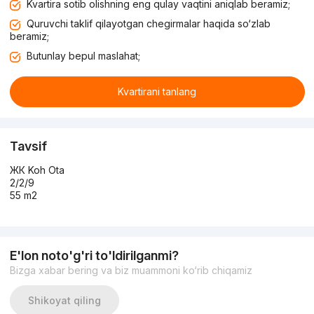
Kvartira sotib olishning eng qulay vaqtini aniqlab beramiz;
Quruvchi taklif qilayotgan chegirmalar haqida so‘zlab
beramiz;
Butunlay bepul maslahat;
Kvartirani tanlang
Tavsif
ЖК Koh Ota
2/2/9
55 m2
E'lon noto'g'ri to'ldirilganmi?
Bizga xabar bering va biz muammoni ko‘rib chiqamiz
Shikoyat qiling