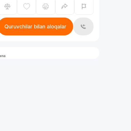
Quruvchilar bilan aloqalar
lama