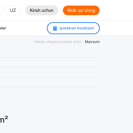
UZ
Kirish uchun
Mulk qo'shing
ilar
Ipotekani hisoblash
Ishlab chiqaruvchidan e'lon:
Mavsum
 m²