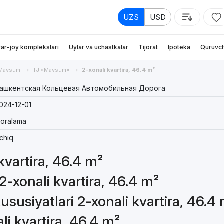
UZS
USD
rar-joy komplekslari
Uylar va uchastkalar
Tijorat
Ipoteka
Quruvch
Mavsum
TJ «Mavsum»
2-xonali kvartira, 46.4 m²
ашкентская Кольцевая Автомобильная Дорога
024-12-01
oralama
chiq
 kvartira, 46.4 m²
2-xonali kvartira, 46.4 m²
susiyatlari 2-xonali kvartira, 46.4
li kvartira, 46.4 m²