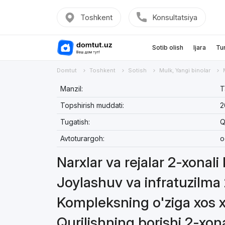
Toshkent
Konsultatsiya
Sotib olish
Ijara
Tu
Domtut
Toshkent
Sotish
Mulk, Yangi binolar
Manzil:
Т
Topshirish muddati:
2
Tugatish:
Q
Avtoturargoh:
o
Narxlar va rejalar 2-xonali
Joylashuv va infratuzilma 
Kompleksning o'ziga xos xu
Qurilishning borishi 2-xona