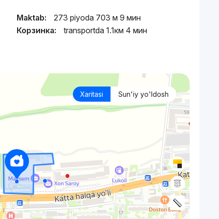
Maktab:
273 piyoda 703 м 9 мин
Корзинка:
transportda 1.1км 4 мин
Xaritasi
Sun'iy yo'ldosh