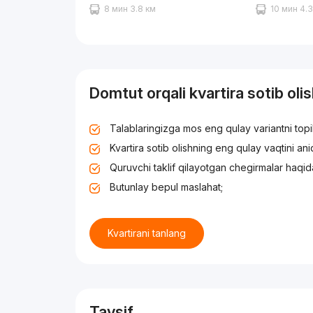
8 мин 3.8 км
10 мин 4.
Domtut orqali kvartira sotib oli
Talablaringizga mos eng qulay variantni top
Kvartira sotib olishning eng qulay vaqtini an
Quruvchi taklif qilayotgan chegirmalar haqid
Butunlay bepul maslahat;
Kvartirani tanlang
Tavsif