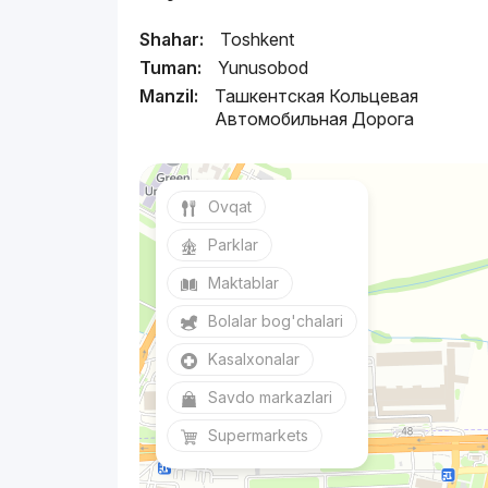
Shahar:
Toshkent
Tuman:
Yunusobod
Manzil:
Ташкентская Кольцевая
Автомобильная Дорога
Ovqat
Parklar
Maktablar
Bolalar bog'chalari
Kasalxonalar
Savdo markazlari
Supermarkets