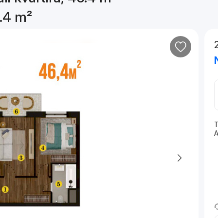
6.4 m²
T