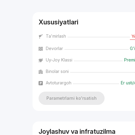
Xususiyatlari
Ta'mirlash
Y
Devorlar
G'
Uy-Joy Klassi
Prem
Binolar soni
Avtoturargoh
Er usti/
Parametrlarni ko'rsatish
Joylashuv va infratuzilma