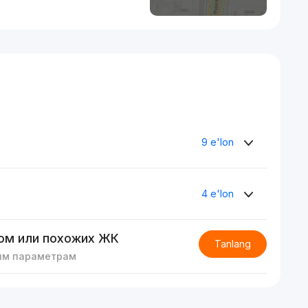
9 e'lon
4 e'lon
ом или похожих ЖК
Tanlang
им параметрам