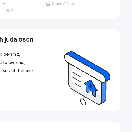
3 км
8 мин 3.8 км
10 ми
sh juda oson
ib beramiz;
iqlab beramiz;
a so‘zlab beramiz;