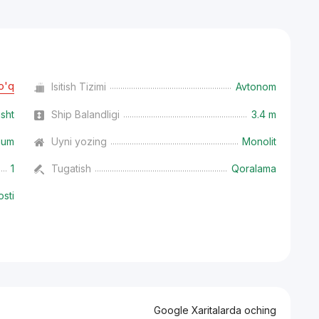
o'q
Isitish Tizimi
Avtonom
isht
Ship Balandligi
3.4 m
ium
Uyni yozing
Monolit
1
Tugatish
Qoralama
osti
Google Xaritalarda oching