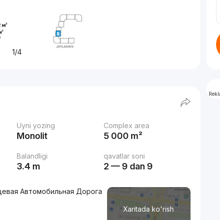
1/4
Rek
Uyni yozing
Complex area
Monolit
5 000 m²
Balandligi
qavatlar soni
3.4 m
2 — 9 dan 9
ьцевая Автомобильная Дорога
Xaritada ko'rish