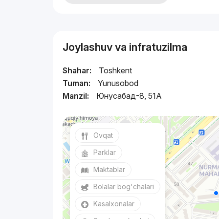
Joylashuv va infratuzilma
Shahar:
Toshkent
Tuman:
Yunusobod
Manzil:
Юнусaбад-8, 51А
Ovqat
Parklar
Maktablar
Bolalar bog'chalari
Kasalxonalar