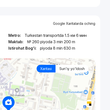
Google Xaritalarda oching
Metro:
Turkestan transportda 1.5 км 6 мин
Maktab:
№ 260 piyoda 3 min 200 m
Istirohat Bog'i:
piyoda 8 min 630 m
Xaritasi
Sun'iy yo'ldosh