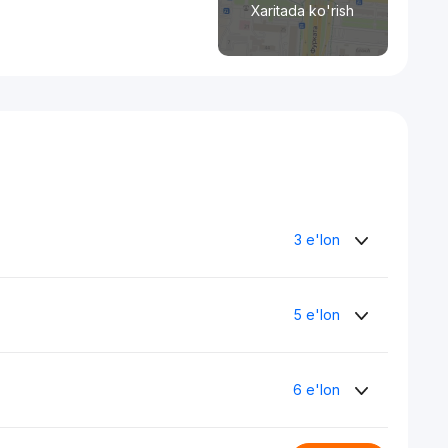
Xaritada ko'rish
3 e'lon
5 e'lon
6 e'lon