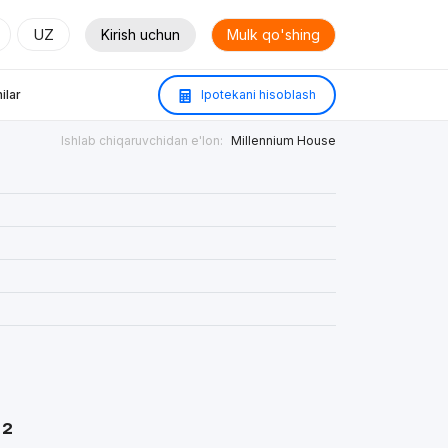
UZ
Kirish uchun
Mulk qo'shing
ilar
Ipotekani hisoblash
Ishlab chiqaruvchidan e'lon:
Millennium House
m²