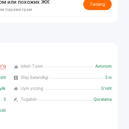
ом или похожих ЖК
Tanlang
им параметрам
o'q
Isitish Tizimi
Avtonom
isht
Ship Balandligi
3 m
ylik
Uyni yozing
G'isht
3
Tugatish
Qoralama
osti