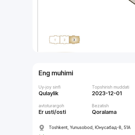
Eng muhimi
Uy-joy sinfi
Topshirish muddati
Qulaylik
2023-12-01
avtoturargoh
Bezatish
Er usti/osti
Qoralama
Toshkent, Yunusobod, Юнусaбад-8, 51А