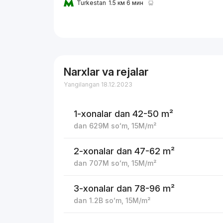
Turkestan
1.5 км 6 мин
Narxlar va rejalar
Yangilangan 18.12.2023
1-xonalar
dan 42-50 m²
dan
629M
soʻm
,
15M
/m²
2-xonalar
dan 47-62 m²
dan
707M
soʻm
,
15M
/m²
3-xonalar
dan 78-96 m²
dan
1.2B
soʻm
,
15M
/m²