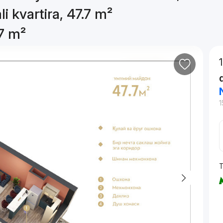
i kvartira, 47.7 m²
.7 m²
1
T