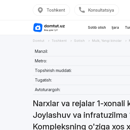
Toshkent
Konsultatsiya
Sotib olish
Ijara
Tu
Domtut
Toshkent
Sotish
Mulk, Yangi binolar
Manzil:
Metro:
Topshirish muddati:
Tugatish:
Avtoturargoh:
Narxlar va rejalar 1-xonali 
Joylashuv va infratuzilma 1
Kompleksning o'ziga xos xu