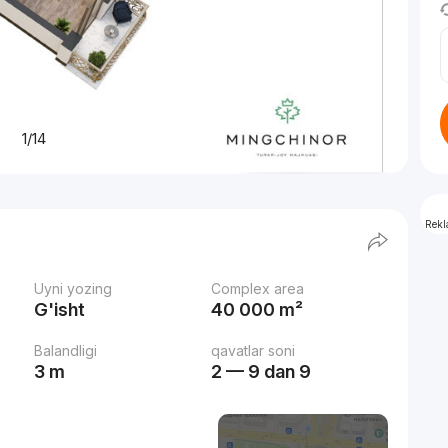
1/14
Rek
Uyni yozing
Complex area
G'isht
40 000 m²
Balandligi
qavatlar soni
3 m
2 — 9 dan 9