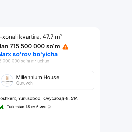
1-xonali kvartira, 47.7 m²
dan
715 500 000
soʻm
Narx so'rov bo'yicha
5 000 000
soʻm
m² uchun
Millennium House
Quruvchi
oshkent, Yunusobod, Юнусaбад-8, 51А
Turkestan
1.5 км 6 мин