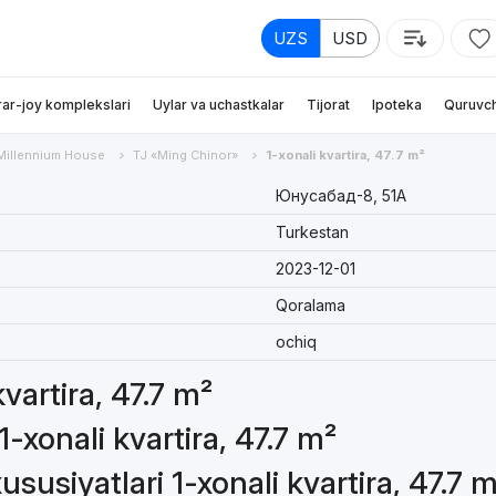
UZS
USD
rar-joy komplekslari
Uylar va uchastkalar
Tijorat
Ipoteka
Quruvch
Millennium House
TJ «Ming Chinor»
1-xonali kvartira, 47.7 m²
Юнусaбад-8, 51А
Turkestan
2023-12-01
Qoralama
ochiq
kvartira, 47.7 m²
-xonali kvartira, 47.7 m²
susiyatlari 1-xonali kvartira, 47.7 