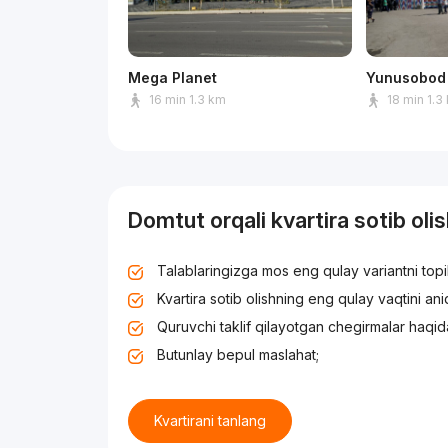
Mega Planet
Yunusobod 
16 min 1.3 km
18 min 1.3
Domtut orqali kvartira sotib oli
Talablaringizga mos eng qulay variantni top
Kvartira sotib olishning eng qulay vaqtini an
Quruvchi taklif qilayotgan chegirmalar haqid
Butunlay bepul maslahat;
Kvartirani tanlang