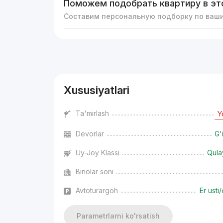
Поможем подобрать квартиру в эт
Составим персональную подборку по ваш
Reklama
Xususiyatlari
Ta'mirlash
Y
Devorlar
G'
Uy-Joy Klassi
Qula
Binolar soni
Avtoturargoh
Er usti/
Parametrlarni ko'rsatish