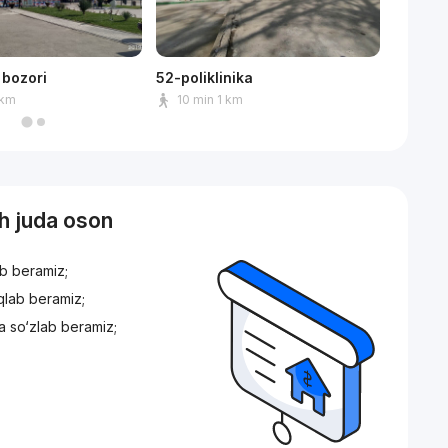
bozori
52-poliklinika
Korzink
 km
10 min 1 km
9 mi
sh juda oson
ib beramiz;
iqlab beramiz;
a so‘zlab beramiz;