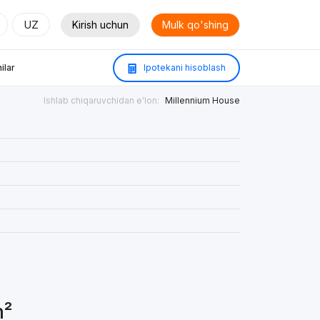
UZ
Kirish uchun
Mulk qo'shing
ilar
Ipotekani hisoblash
Ishlab chiqaruvchidan e'lon:
Millennium House
m²