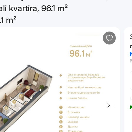
li kvartira, 96.1 m²
.1 m²
1
T