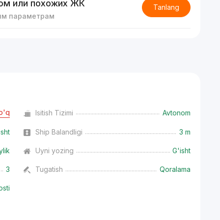
ом или похожих ЖК
Tanlang
им параметрам
o'q
Isitish Tizimi
Avtonom
isht
Ship Balandligi
3 m
ylik
Uyni yozing
G'isht
3
Tugatish
Qoralama
osti