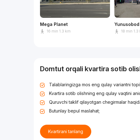
Mega Planet
Yunusobod 
16 min 1.3 km
18 min 1.3
Domtut orqali kvartira sotib oli
Talablaringizga mos eng qulay variantni top
Kvartira sotib olishning eng qulay vaqtini an
Quruvchi taklif qilayotgan chegirmalar haqid
Butunlay bepul maslahat;
Kvartirani tanlang