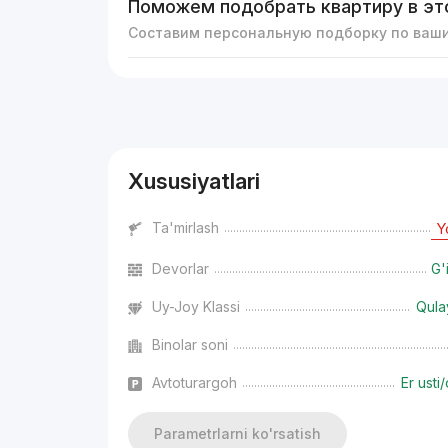
Поможем подобрать квартиру в эт
Составим персональную подборку по ваш
Reklama
Xususiyatlari
Ta'mirlash
Y
Devorlar
G'
Uy-Joy Klassi
Qula
Binolar soni
Avtoturargoh
Er usti/
Parametrlarni ko'rsatish