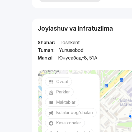
Joylashuv va infratuzilma
Shahar:
Toshkent
Tuman:
Yunusobod
Manzil:
Юнусaбад-8, 51А
Ovqat
Parklar
Maktablar
Bolalar bog'chalari
Kasalxonalar