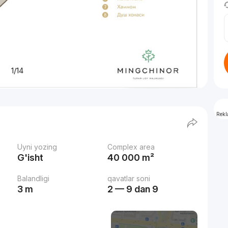
1/14
Rek
Uyni yozing
Complex area
G'isht
40 000 m²
Balandligi
qavatlar soni
3 m
2 — 9 dan 9