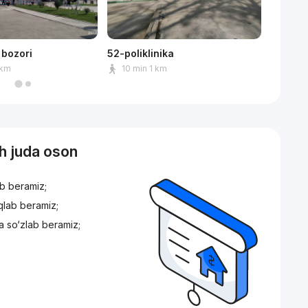
bozori
52-poliklinika
Korzink
 km
10 min 1 km
9 mi
sh juda oson
ib beramiz;
iqlab beramiz;
a so‘zlab beramiz;