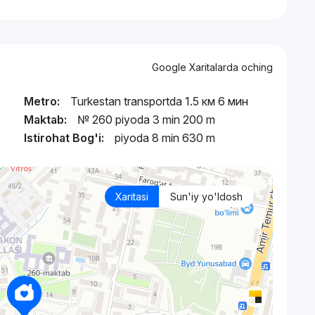
Google Xaritalarda oching
Metro:
Turkestan transportda 1.5 км 6 мин
Maktab:
№ 260 piyoda 3 min 200 m
Istirohat Bog'i:
piyoda 8 min 630 m
Xaritasi
Sun'iy yo'ldosh