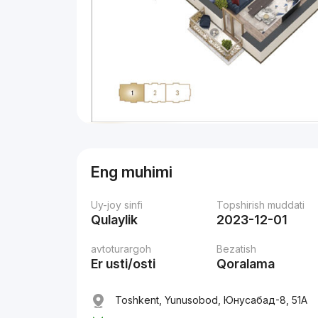
Eng muhimi
Uy-joy sinfi
Topshirish muddati
Qulaylik
2023-12-01
avtoturargoh
Bezatish
Er usti/osti
Qoralama
Toshkent, Yunusobod, Юнусaбад-8, 51А