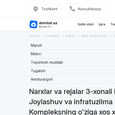
Toshkent
Konsultatsiya
Sotib olish
Ijara
Tu
Domtut
Toshkent
Sotish
Mulk, Yangi binolar
Manzil:
Metro:
Topshirish muddati:
Tugatish:
Avtoturargoh:
Narxlar va rejalar 3-xonali 
Joylashuv va infratuzilma 3
Kompleksning o'ziga xos xu