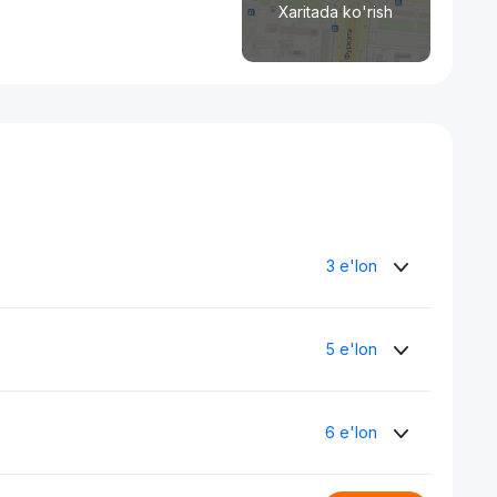
Xaritada ko'rish
3 e'lon
5 e'lon
6 e'lon