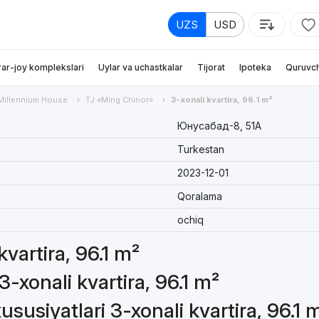
UZS
USD
rar-joy komplekslari
Uylar va uchastkalar
Tijorat
Ipoteka
Quruvch
Millennium House
TJ «Ming Chinor»
3-xonali kvartira, 96.1 m²
Юнусaбад-8, 51А
Turkestan
2023-12-01
Qoralama
ochiq
kvartira, 96.1 m²
-xonali kvartira, 96.1 m²
susiyatlari 3-xonali kvartira, 96.1 