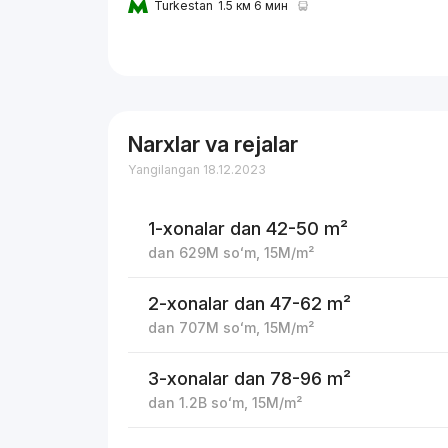
Turkestan
1.5 км 6 мин
Narxlar va rejalar
Yangilangan 18.12.2023
1-xonalar
dan 42-50 m²
dan
629M
soʻm
,
15M
/m²
2-xonalar
dan 47-62 m²
dan
707M
soʻm
,
15M
/m²
3-xonalar
dan 78-96 m²
dan
1.2B
soʻm
,
15M
/m²