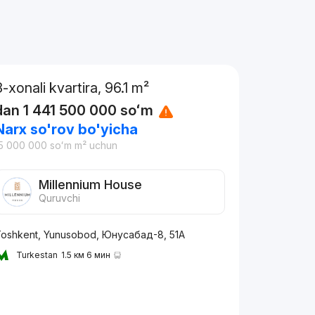
3-xonali kvartira, 96.1 m²
dan
1 441 500 000
soʻm
Narx so'rov bo'yicha
5 000 000
soʻm
m² uchun
Millennium House
Quruvchi
oshkent, Yunusobod, Юнусaбад-8, 51А
Turkestan
1.5 км 6 мин