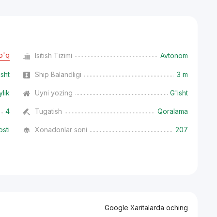
o'q
Isitish Tizimi
Avtonom
isht
Ship Balandligi
3 m
ylik
Uyni yozing
G'isht
4
Tugatish
Qoralama
osti
Xonadonlar soni
207
Google Xaritalarda oching