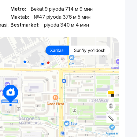
Metro:
Bekat 9 piyoda 714 м 9 мин
Maktab:
№47 piyoda 376 м 5 мин
asi,
Bestmarket:
piyoda 340 м 4 мин
Xaritasi
Sun'iy yo'ldosh