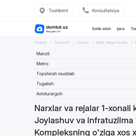
Toshkent
Konsultatsiya
Sotib olish
Ijara
Tu
Domtut
Toshkent
Sotish
Mulk, Yangi binolar
Manzil:
Metro:
Topshirish muddati:
Tugatish:
Avtoturargoh:
Narxlar va rejalar 1-xonali 
Joylashuv va infratuzilma 
Kompleksning o'ziga xos xu