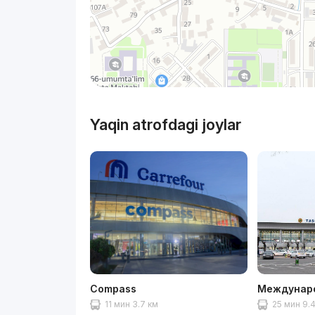
Yaqin atrofdagi joylar
Compass
Междунар
11 мин 3.7 км
25 мин 9.