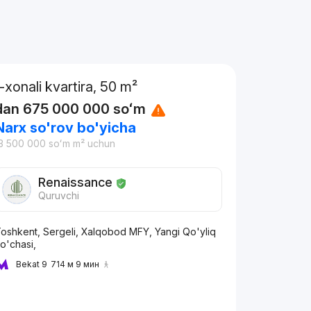
1-xonali kvartira, 50 m²
dan
675 000 000
soʻm
Narx so'rov bo'yicha
3 500 000
soʻm
m² uchun
Renaissance
Quruvchi
oshkent, Sergeli, Xalqobod MFY, Yangi Qo'yliq
o'chasi,
Bekat 9
714 м 9 мин