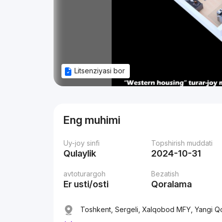
Litsenziyasi bor
Eng muhimi
Uy-joy sinfi
Topshirish muddati
Qulaylik
2024-10-31
avtoturargoh
Bezatish
Er usti/osti
Qoralama
Toshkent, Sergeli, Xalqobod MFY, Yangi Qo