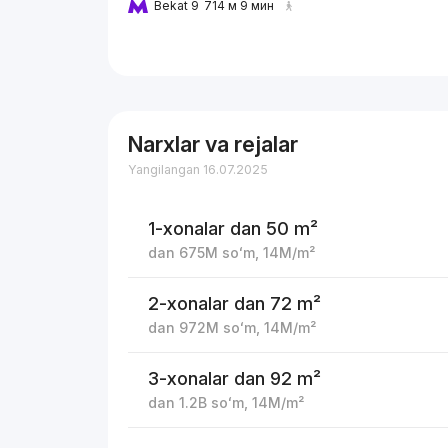
Bekat 9
714 м 9 мин
Narxlar va rejalar
Yangilangan 16.07.2025
1-xonalar
dan 50 m²
dan
675M
soʻm
,
14M
/m²
2-xonalar
dan 72 m²
dan
972M
soʻm
,
14M
/m²
3-xonalar
dan 92 m²
dan
1.2B
soʻm
,
14M
/m²