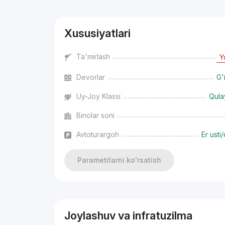
Xususiyatlari
Ta'mirlash
Y
Devorlar
G'
Uy-Joy Klassi
Qula
Binolar soni
Avtoturargoh
Er usti/
Parametrlarni ko'rsatish
Joylashuv va infratuzilma