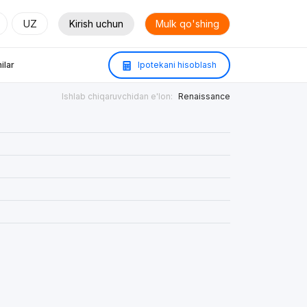
UZ
Kirish uchun
Mulk qo'shing
ilar
Ipotekani hisoblash
Ishlab chiqaruvchidan e'lon:
Renaissance