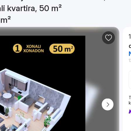
li kvartira, 50 m²
0 m²
1
T
k