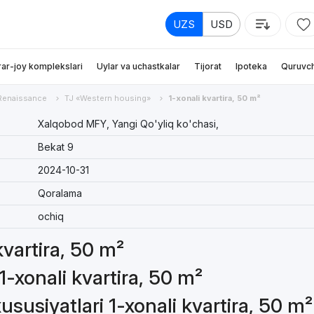
UZS
USD
rar-joy komplekslari
Uylar va uchastkalar
Tijorat
Ipoteka
Quruvch
Renaissance
TJ «Western housing»
1-xonali kvartira, 50 m²
Xalqobod MFY, Yangi Qo'yliq ko'chasi,
Bekat 9
2024-10-31
Qoralama
ochiq
kvartira, 50 m²
1-xonali kvartira, 50 m²
susiyatlari 1-xonali kvartira, 50 m²