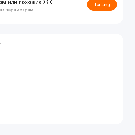
ом или похожих ЖК
Tanlang
им параметрам
r