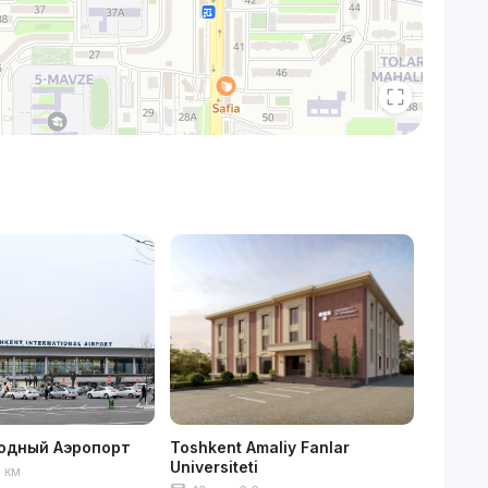
одный Аэропорт
Toshkent Amaliy Fanlar
Рисовы
Universiteti
4 км
9 мин