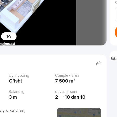
1/9
Rek
Uyni yozing
Complex area
G'isht
7 500 m²
Balandligi
qavatlar soni
3 m
2 — 10 dan 10
'yliq ko'chasi,