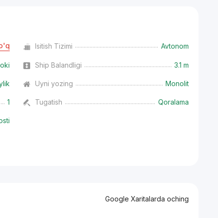
o'q
Isitish Tizimi
Avtonom
oki
Ship Balandligi
3.1 m
ylik
Uyni yozing
Monolit
1
Tugatish
Qoralama
osti
Google Xaritalarda oching