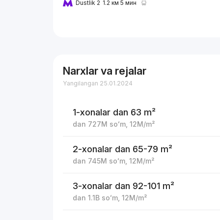
Dustlik 2
1.2 км 5 мин
Narxlar va rejalar
Yangilangan 25.01.2024
1-xonalar
dan 63 m²
dan
727M
soʻm
,
12M
/m²
2-xonalar
dan 65-79 m²
dan
745M
soʻm
,
12M
/m²
3-xonalar
dan 92-101 m²
dan
1.1B
soʻm
,
12M
/m²