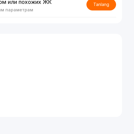
ом или похожих ЖК
Tanlang
им параметрам