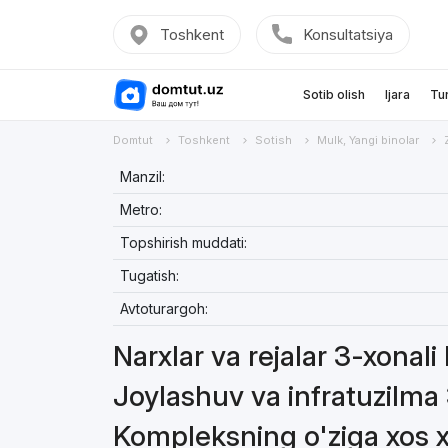
Toshkent
Konsultatsiya
Sotib olish
Ijara
Tu
Domtut
Toshkent
Sotish
Mulk, Yangi binolar
Manzil:
Metro:
Topshirish muddati:
Tugatish:
Avtoturargoh:
Narxlar va rejalar 3-xonali 
Joylashuv va infratuzilma 3
Kompleksning o'ziga xos xu