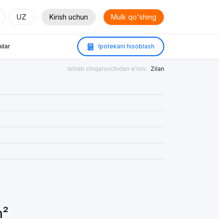
UZ
Kirish uchun
Mulk qo'shing
ilar
Ipotekani hisoblash
Ishlab chiqaruvchidan e'lon:
Zilan
m²