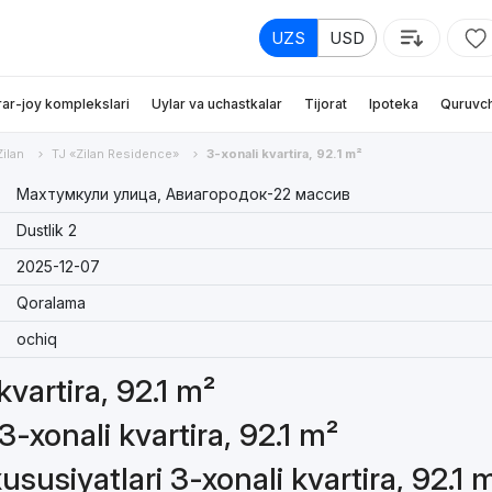
UZS
USD
rar-joy komplekslari
Uylar va uchastkalar
Tijorat
Ipoteka
Quruvch
Zilan
TJ «Zilan Residence»
3-xonali kvartira, 92.1 m²
Махтумкули улица, Авиагородок-22 массив
Dustlik 2
2025-12-07
Qoralama
ochiq
kvartira, 92.1 m²
-xonali kvartira, 92.1 m²
susiyatlari 3-xonali kvartira, 92.1 