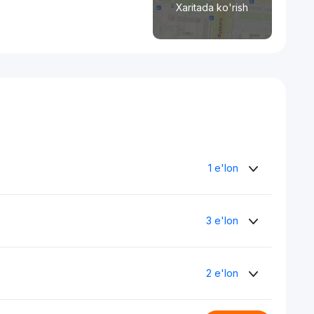
Xaritada ko'rish
1 e'lon
3 e'lon
2 e'lon