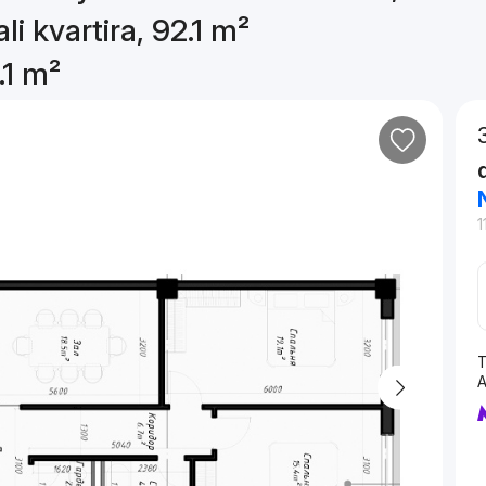
li kvartira, 92.1 m²
.1 m²
1
T