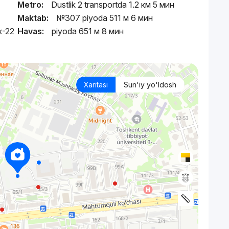
Metro:
Dustlik 2 transportda 1.2 км 5 мин
Maktab:
№307 piyoda 511 м 6 мин
к-22
Havas:
piyoda 651 м 8 мин
Xaritasi
Sun'iy yo'ldosh