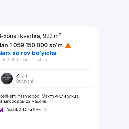
3-xonali kvartira, 92.1 m²
dan
1 059 150 000
soʻm
Narx so'rov bo'yicha
1 500 000
soʻm
m² uchun
Zilan
Quruvchi
oshkent, Yashnobod, Махтумкули улица,
Авиагородок-22 массив
Dustlik 2
1.2 км 5 мин