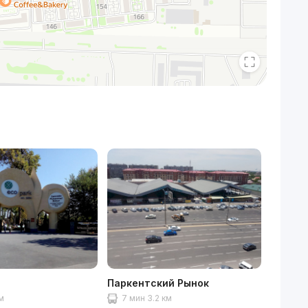
Паркентский Рынок
Музей
техник
км
7 мин 3.2 км