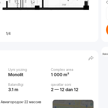
1/4
Rek
Uyni yozing
Complex area
Monolit
1 000 m²
Balandligi
qavatlar soni
3.1 m
2 — 12 dan 12
, Авиагородок-22 массив