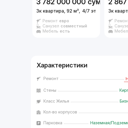
3 782 000 000
сум
2 867
3к квартира, 92 м²,
4/7 эт.
3к кварт
Ремонт
евро
Ремон
Санузел
совместный
Сануз
Мебель
есть
Мебел
Характеристики
Ремонт
Стены
Кир
Класс Жилья
Биз
Кол-во корпусов
Парковка
Наземная/Подзем