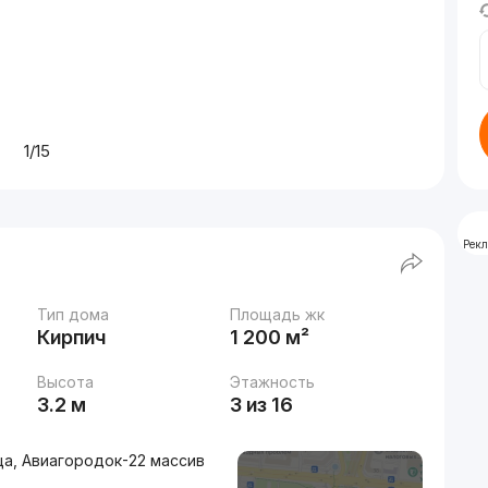
1/15
Рек
Тип дома
Площадь жк
Кирпич
1 200 м²
Высота
Этажность
3.2 м
3 из 16
ца, Авиагородок-22 массив