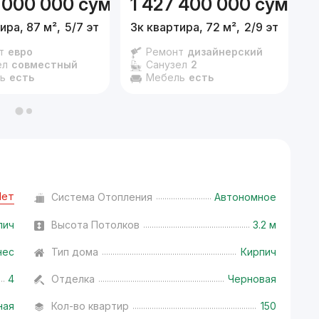
 000 000
сум
1 427 400 000
сум
1
ира, 87 м²,
5/7 эт.
3к квартира, 72 м²,
2/9 эт.
6
т
евро
Ремонт
дизайнерский
ел
совместный
Санузел
2
ь
есть
Мебель
есть
Нет
Система Отопления
Автономное
пич
Высота Потолков
3.2 м
нес
Тип дома
Кирпич
4
Отделка
Черновая
ная
Кол-во квартир
150