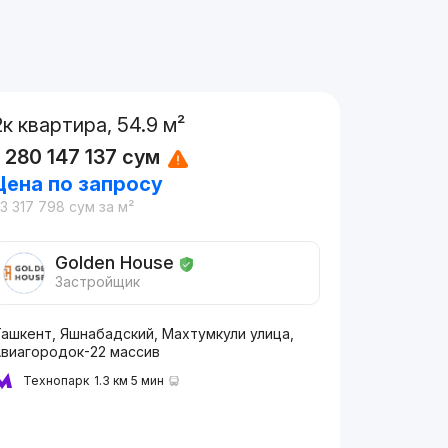
2к квартира, 54.9 м²
1 280 147 137
сум
Цена по запросу
3 317 798
сум
за м²
Golden House
Застройщик
Ташкент, Яшнабадский, Махтумкули улица,
Авиагородок-22 массив
Технопарк
1.3 км 5 мин