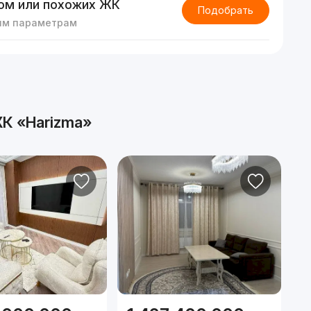
ом или похожих ЖК
Подобрать
им параметрам
К «Harizma»