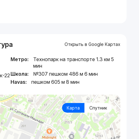
тура
Открыть в Google Картах
Метро:
Технопарк на транспорте 1.3 км 5
мин
Школа:
№307 пешком 486 м 6 мин
к-22
Havas:
пешком 605 м 8 мин
Карта
Спутник