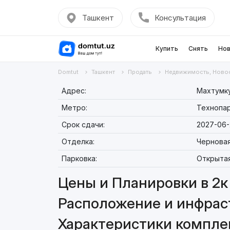
Ташкент
Консультация
Купить
Снять
Нов
Domtut
Ташкент
Продать
Недвижимость, Ново
Адрес:
Махтумку
Метро:
Технопа
Срок сдачи:
2027-06-
Отделка:
Чернова
Парковка:
Открыта
Цены и Планировки в 2к 
Расположение и инфраст
Характеристики комплек