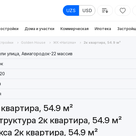
UZS
USD
остройки
Дома и участки
Коммерческая
Ипотека
Застройщ
стройки
Golden House
ЖК «Harizma»
2к квартира, 54.9 м²
ли улица, Авиагородок-22 массив
рк
20
я
я
квартира, 54.9 м²
руктура 2к квартира, 54.9 м²
са 2к квартира, 54.9 м²