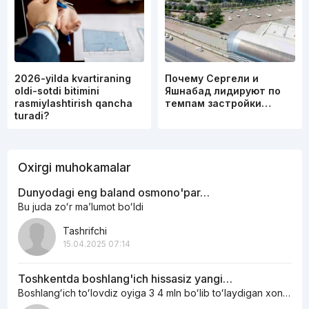
2026-yilda kvartiraning
Почему Сергели и
oldi-sotdi bitimini
Яшнабад лидируют по
rasmiylashtirish qancha
темпам застройки…
turadi?
Oxirgi muhokamalar
Dunyodagi eng baland osmono'par…
Bu juda zoʻr maʼlumot boʻldi
Tashrifchi
15.04.2025 07:14
Toshkentda boshlang'ich hissasiz yangi…
Boshlangʻich toʻlovdiz oyiga 3 4 mln boʻlib toʻlaydigan xonadonlar bormi