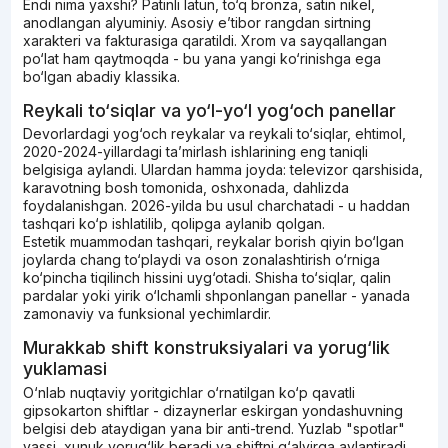
Endi nima yaxshi? Patinli latun, to‘q bronza, satin nikel,
anodlangan alyuminiy. Asosiy e’tibor rangdan sirtning
xarakteri va fakturasiga qaratildi. Xrom va sayqallangan
po‘lat ham qaytmoqda - bu yana yangi ko‘rinishga ega
bo‘lgan abadiy klassika.
Reykali to‘siqlar va yo‘l-yo‘l yog‘och panellar
Devorlardagi yog‘och reykalar va reykali to‘siqlar, ehtimol,
2020-2024-yillardagi ta’mirlash ishlarining eng taniqli
belgisiga aylandi. Ulardan hamma joyda: televizor qarshisida,
karavotning bosh tomonida, oshxonada, dahlizda
foydalanishgan. 2026-yilda bu usul charchatadi - u haddan
tashqari ko‘p ishlatilib, qolipga aylanib qolgan.
Estetik muammodan tashqari, reykalar borish qiyin bo‘lgan
joylarda chang to‘playdi va oson zonalashtirish o‘rniga
ko‘pincha tiqilinch hissini uyg‘otadi. Shisha to‘siqlar, qalin
pardalar yoki yirik o‘lchamli shponlangan panellar - yanada
zamonaviy va funksional yechimlardir.
Murakkab shift konstruksiyalari va yorug‘lik
yuklamasi
O‘nlab nuqtaviy yoritgichlar o‘rnatilgan ko‘p qavatli
gipsokarton shiftlar - dizaynerlar eskirgan yondashuvning
belgisi deb ataydigan yana bir anti-trend. Yuzlab "spotlar"
yassi, xunuk yorug‘lik beradi va shiftni g‘alvirga aylantiradi.