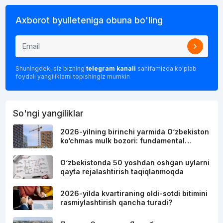
Axborot byulleteniga obuna bo'ling
Shuningdek, siz bizning
telegram kanali
sahifamizda ko'plab
foydali yangiliklarni topishingiz mumkin
So'ngi yangiliklar
2026-yilning birinchi yarmida O‘zbekiston
ko‘chmas mulk bozori: fundamental…
O‘zbekistonda 50 yoshdan oshgan uylarni
qayta rejalashtirish taqiqlanmoqda
2026-yilda kvartiraning oldi-sotdi bitimini
rasmiylashtirish qancha turadi?