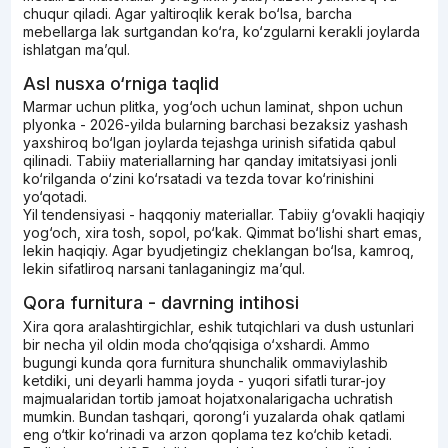
chuqur qiladi. Agar yaltiroqlik kerak bo‘lsa, barcha
mebellarga lak surtgandan ko‘ra, ko‘zgularni kerakli joylarda
ishlatgan ma’qul.
Asl nusxa o‘rniga taqlid
Marmar uchun plitka, yog‘och uchun laminat, shpon uchun
plyonka - 2026-yilda bularning barchasi bezaksiz yashash
yaxshiroq bo‘lgan joylarda tejashga urinish sifatida qabul
qilinadi. Tabiiy materiallarning har qanday imitatsiyasi jonli
ko‘rilganda o‘zini ko‘rsatadi va tezda tovar ko‘rinishini
yo‘qotadi.
Yil tendensiyasi - haqqoniy materiallar. Tabiiy g‘ovakli haqiqiy
yog‘och, xira tosh, sopol, po‘kak. Qimmat bo‘lishi shart emas,
lekin haqiqiy. Agar byudjetingiz cheklangan bo‘lsa, kamroq,
lekin sifatliroq narsani tanlaganingiz ma’qul.
Qora furnitura - davrning intihosi
Xira qora aralashtirgichlar, eshik tutqichlari va dush ustunlari
bir necha yil oldin moda cho‘qqisiga o‘xshardi. Ammo
bugungi kunda qora furnitura shunchalik ommaviylashib
ketdiki, uni deyarli hamma joyda - yuqori sifatli turar-joy
majmualaridan tortib jamoat hojatxonalarigacha uchratish
mumkin. Bundan tashqari, qorong‘i yuzalarda ohak qatlami
eng o‘tkir ko‘rinadi va arzon qoplama tez ko‘chib ketadi.