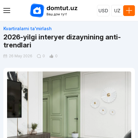
USD
UZ
Kvartiralarni ta'mirlash
2026-yilgi interyer dizaynining anti-
trendlari
26 May 2026
0
0