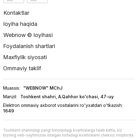
Kontaktlar
loyiha haqida
Webnow © loyihasi
Foydalanish shartlari
Maxfiylik siyosati
Ommaviy taklif
Muassis:
"WEBNOW" MChJ
Manzil:
Toshkent shahri, A.Qahhor ko'chasi, 47-uy
Elektron ommaviy axborot vositalarini ro'yxatdan o'tkazish:
1649
Toshkent shahridagi yangi binolardagi kvartiralarga talab katta, siz
bizning veb-saytimizda istalgan toifadagi kvartiralarni cheksiz miqdorda