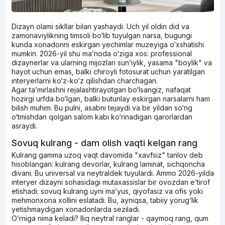
Dizayn olami sikllar bilan yashaydi. Uch yil oldin did va
zamonaviylikning timsoli bo‘lib tuyulgan narsa, bugungi
kunda xonadonni eskirgan yechimlar muzeyiga o‘xshatishi
mumkin. 2026-yil shu ma’noda o‘ziga xos: professional
dizaynerlar va ularning mijozlari sun’iylik, yasama "boylik" va
hayot uchun emas, balki chiroyli fotosurat uchun yaratilgan
interyerlarni ko‘z-ko‘z qilishdan charchagan.
Agar ta’mirlashni rejalashtirayotgan bo‘lsangiz, nafaqat
hozirgi urfda bo‘lgan, balki butunlay eskirgan narsalarni ham
bilish muhim. Bu pulni, asabni tejaydi va bir yildan so‘ng
o‘tmishdan qolgan salom kabi ko‘rinadigan qarorlardan
asraydi.
Sovuq kulrang - dam olish vaqti kelgan rang
Kulrang gamma uzoq vaqt davomida "xavfsiz" tanlov deb
hisoblangan: kulrang devorlar, kulrang laminat, sichqoncha
divani. Bu universal va neytraldek tuyulardi. Ammo 2026-yilda
interyer dizayni sohasidagi mutaxassislar bir ovozdan e’tirof
etishadi: sovuq kulrang uyni ma’yus, qiyofasiz va ofis yoki
mehmonxona xollini eslatadi. Bu, ayniqsa, tabiiy yorug‘lik
yetishmaydigan xonadonlarda seziladi.
O‘rniga nima keladi? Iliq neytral ranglar - qaymoq rang, qum