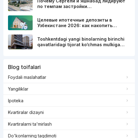
Почему Сергели и Яшнабад лидируют
по темпам застройки…
Целевые ипотечные депозиты в
Узбекистане 2026: как накопить…
Toshkentdagi yangi binolarning birinchi
qavatlaridagi tijorat ko‘chmas mulkiga…
Blog toifalari
Foydali maslahatlar
Yangiliklar
Ipoteka
Kvartiralar dizayni
Kvartiralarni ta'mirlash
Do'konlarning taqdimoti