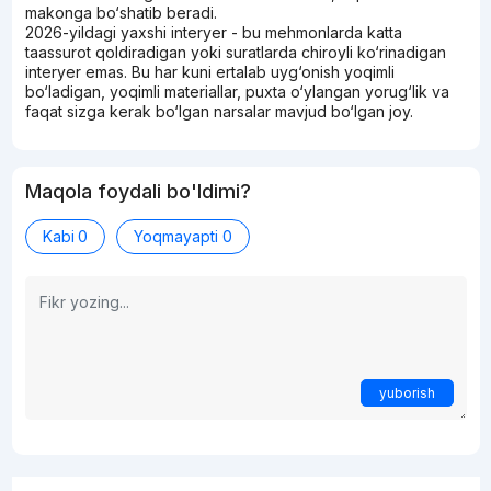
makonga bo‘shatib beradi.
2026-yildagi yaxshi interyer - bu mehmonlarda katta
taassurot qoldiradigan yoki suratlarda chiroyli ko‘rinadigan
interyer emas. Bu har kuni ertalab uyg‘onish yoqimli
bo‘ladigan, yoqimli materiallar, puxta o‘ylangan yorug‘lik va
faqat sizga kerak bo‘lgan narsalar mavjud bo‘lgan joy.
Maqola foydali bo'ldimi?
Kabi
0
Yoqmayapti
0
yuborish