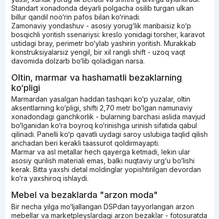
Standart xonadonda deyarli polgacha osilib turgan ulkan
billur qandil noo‘rin pafos bilan ko‘rinadi.
Zamonaviy yondashuv - asosiy yorug‘lik manbaisiz ko‘p
bosqichli yoritish ssenariysi: kreslo yonidagi torsher, karavot
ustidagi bray, perimetr bo‘ylab yashirin yoritish. Murakkab
konstruksiyalarsiz yengil, bir xil rangli shift - uzoq vaqt
davomida dolzarb bo‘lib qoladigan narsa.
Oltin, marmar va hashamatli bezaklarning
ko‘pligi
Marmardan yasalgan haddan tashqari ko‘p yuzalar, oltin
aksentlarning ko‘pligi, shifti 2,70 metr bo‘lgan namunaviy
xonadondagi ganchkorlik - bularning barchasi aslida mavjud
bo‘lganidan ko‘ra boyroq ko‘rinishga urinish sifatida qabul
qilinadi. Panelli ko‘p qavatli uydagi saroy uslubiga taqlid qilish
anchadan beri kerakli taassurot qoldirmayapti.
Marmar va asl metallar hech qayerga ketmadi, lekin ular
asosiy qurilish materiali emas, balki nuqtaviy urg‘u bo‘lishi
kerak. Bitta yaxshi detal moldinglar yopishtirilgan devordan
ko‘ra yaxshiroq ishlaydi.
Mebel va bezaklarda "arzon moda"
Bir necha yilga mo‘ljallangan DSPdan tayyorlangan arzon
mebellar va marketpleyslardagi arzon bezaklar - fotosuratda