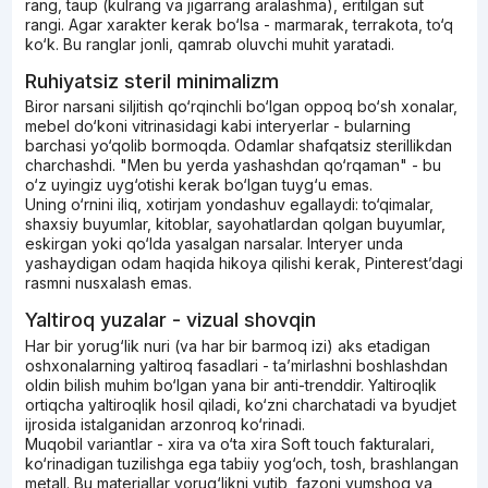
rang, taup (kulrang va jigarrang aralashma), eritilgan sut
rangi. Agar xarakter kerak bo‘lsa - marmarak, terrakota, to‘q
ko‘k. Bu ranglar jonli, qamrab oluvchi muhit yaratadi.
Ruhiyatsiz steril minimalizm
Biror narsani siljitish qo‘rqinchli bo‘lgan oppoq bo‘sh xonalar,
mebel do‘koni vitrinasidagi kabi interyerlar - bularning
barchasi yo‘qolib bormoqda. Odamlar shafqatsiz sterillikdan
charchashdi. "Men bu yerda yashashdan qo‘rqaman" - bu
o‘z uyingiz uyg‘otishi kerak bo‘lgan tuyg‘u emas.
Uning o‘rnini iliq, xotirjam yondashuv egallaydi: to‘qimalar,
shaxsiy buyumlar, kitoblar, sayohatlardan qolgan buyumlar,
eskirgan yoki qo‘lda yasalgan narsalar. Interyer unda
yashaydigan odam haqida hikoya qilishi kerak, Pinterest’dagi
rasmni nusxalash emas.
Yaltiroq yuzalar - vizual shovqin
Har bir yorug‘lik nuri (va har bir barmoq izi) aks etadigan
oshxonalarning yaltiroq fasadlari - ta’mirlashni boshlashdan
oldin bilish muhim bo‘lgan yana bir anti-trenddir. Yaltiroqlik
ortiqcha yaltiroqlik hosil qiladi, ko‘zni charchatadi va byudjet
ijrosida istalganidan arzonroq ko‘rinadi.
Muqobil variantlar - xira va o‘ta xira Soft touch fakturalari,
ko‘rinadigan tuzilishga ega tabiiy yog‘och, tosh, brashlangan
metall. Bu materiallar yorug‘likni yutib, fazoni yumshoq va