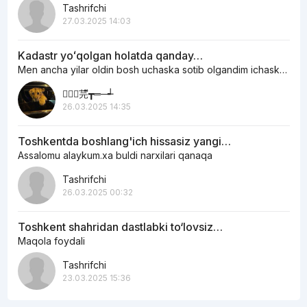
Tashrifchi
27.03.2025 14:03
Kadastr yoʻqolgan holatda qanday…
Men ancha yilar oldin bosh uchaska sotib olgandim ichaskani egasi otoxon edi…
︻┳ั芫ี┳═─┵
26.03.2025 14:35
Toshkentda boshlang'ich hissasiz yangi…
Assalomu alaykum.xa buldi narxilari qanaqa
Tashrifchi
26.03.2025 00:32
Toshkent shahridan dastlabki to‘lovsiz…
Maqola foydali
Tashrifchi
23.03.2025 15:36