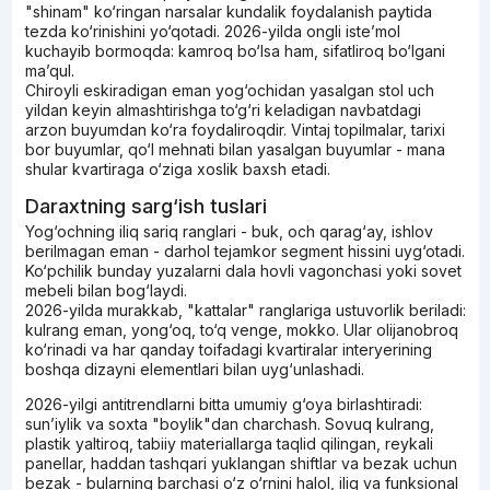
"shinam" ko‘ringan narsalar kundalik foydalanish paytida
tezda ko‘rinishini yo‘qotadi. 2026-yilda ongli iste’mol
kuchayib bormoqda: kamroq bo‘lsa ham, sifatliroq bo‘lgani
ma’qul.
Chiroyli eskiradigan eman yog‘ochidan yasalgan stol uch
yildan keyin almashtirishga to‘g‘ri keladigan navbatdagi
arzon buyumdan ko‘ra foydaliroqdir. Vintaj topilmalar, tarixi
bor buyumlar, qo‘l mehnati bilan yasalgan buyumlar - mana
shular kvartiraga o‘ziga xoslik baxsh etadi.
Daraxtning sarg‘ish tuslari
Yog‘ochning iliq sariq ranglari - buk, och qarag‘ay, ishlov
berilmagan eman - darhol tejamkor segment hissini uyg‘otadi.
Ko‘pchilik bunday yuzalarni dala hovli vagonchasi yoki sovet
mebeli bilan bog‘laydi.
2026-yilda murakkab, "kattalar" ranglariga ustuvorlik beriladi:
kulrang eman, yong‘oq, to‘q venge, mokko. Ular olijanobroq
ko‘rinadi va har qanday toifadagi kvartiralar interyerining
boshqa dizayni elementlari bilan uyg‘unlashadi.
2026-yilgi antitrendlarni bitta umumiy g‘oya birlashtiradi:
sun’iylik va soxta "boylik"dan charchash. Sovuq kulrang,
plastik yaltiroq, tabiiy materiallarga taqlid qilingan, reykali
panellar, haddan tashqari yuklangan shiftlar va bezak uchun
bezak - bularning barchasi o‘z o‘rnini halol, iliq va funksional