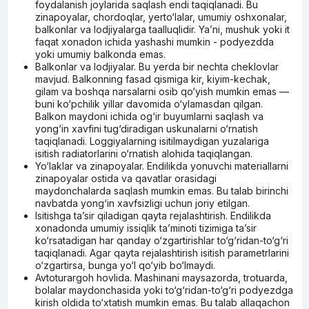
foydalanish joylarida saqlash endi taqiqlanadi. Bu
zinapoyalar, chordoqlar, yerto‘lalar, umumiy oshxonalar,
balkonlar va lodjiyalarga taalluqlidir. Ya’ni, mushuk yoki it
faqat xonadon ichida yashashi mumkin - podyezdda
yoki umumiy balkonda emas.
Balkonlar va lodjiyalar. Bu yerda bir nechta cheklovlar
mavjud. Balkonning fasad qismiga kir, kiyim-kechak,
gilam va boshqa narsalarni osib qo‘yish mumkin emas —
buni ko‘pchilik yillar davomida o‘ylamasdan qilgan.
Balkon maydoni ichida og‘ir buyumlarni saqlash va
yong‘in xavfini tug‘diradigan uskunalarni o‘rnatish
taqiqlanadi. Loggiyalarning isitilmaydigan yuzalariga
isitish radiatorlarini o‘rnatish alohida taqiqlangan.
Yo‘laklar va zinapoyalar. Endilikda yonuvchi materiallarni
zinapoyalar ostida va qavatlar orasidagi
maydonchalarda saqlash mumkin emas. Bu talab birinchi
navbatda yong‘in xavfsizligi uchun joriy etilgan.
Isitishga ta’sir qiladigan qayta rejalashtirish. Endilikda
xonadonda umumiy issiqlik ta’minoti tizimiga ta’sir
ko‘rsatadigan har qanday o‘zgartirishlar to‘g‘ridan-to‘g‘ri
taqiqlanadi. Agar qayta rejalashtirish isitish parametrlarini
o‘zgartirsa, bunga yo‘l qo‘yib bo‘lmaydi.
Avtoturargoh hovlida. Mashinani maysazorda, trotuarda,
bolalar maydonchasida yoki to‘g‘ridan-to‘g‘ri podyezdga
kirish oldida to‘xtatish mumkin emas. Bu talab allaqachon