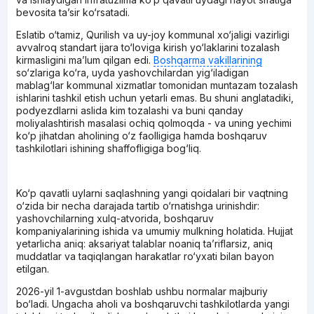
bevosita ta’sir ko‘rsatadi.
Eslatib o‘tamiz, Qurilish va uy-joy kommunal xo‘jaligi vazirligi
avvalroq standart ijara to‘loviga kirish yo‘laklarini tozalash
kirmasligini ma’lum qilgan edi.
Boshqarma vakillarining
so‘zlariga ko‘ra, uyda yashovchilardan yig‘iladigan
mablag‘lar kommunal xizmatlar tomonidan muntazam tozalash
ishlarini tashkil etish uchun yetarli emas. Bu shuni anglatadiki,
podyezdlarni aslida kim tozalashi va buni qanday
moliyalashtirish masalasi ochiq qolmoqda - va uning yechimi
ko‘p jihatdan aholining o‘z faolligiga hamda boshqaruv
tashkilotlari ishining shaffofligiga bog‘liq.
Ko‘p qavatli uylarni saqlashning yangi qoidalari bir vaqtning
o‘zida bir necha darajada tartib o‘rnatishga urinishdir:
yashovchilarning xulq-atvorida, boshqaruv
kompaniyalarining ishida va umumiy mulkning holatida. Hujjat
yetarlicha aniq: aksariyat talablar noaniq ta’riflarsiz, aniq
muddatlar va taqiqlangan harakatlar ro‘yxati bilan bayon
etilgan.
2026-yil 1-avgustdan boshlab ushbu normalar majburiy
bo‘ladi. Ungacha aholi va boshqaruvchi tashkilotlarda yangi