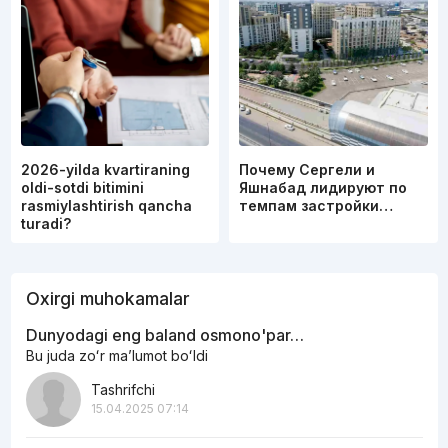
2026-yilda kvartiraning
Почему Сергели и
oldi-sotdi bitimini
Яшнабад лидируют по
rasmiylashtirish qancha
темпам застройки…
turadi?
Oxirgi muhokamalar
Dunyodagi eng baland osmono'par…
Bu juda zoʻr maʼlumot boʻldi
Tashrifchi
15.04.2025 07:14