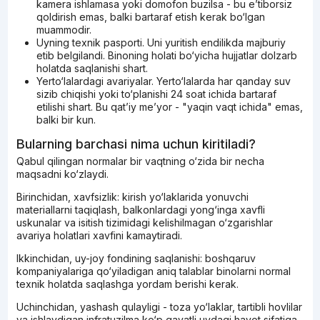
kamera ishlamasa yoki domofon buzilsa - bu e’tiborsiz
qoldirish emas, balki bartaraf etish kerak bo‘lgan
muammodir.
Uyning texnik pasporti. Uni yuritish endilikda majburiy
etib belgilandi. Binoning holati bo‘yicha hujjatlar dolzarb
holatda saqlanishi shart.
Yerto‘lalardagi avariyalar. Yerto‘lalarda har qanday suv
sizib chiqishi yoki to‘planishi 24 soat ichida bartaraf
etilishi shart. Bu qat’iy me’yor - "yaqin vaqt ichida" emas,
balki bir kun.
Bularning barchasi nima uchun kiritiladi?
Qabul qilingan normalar bir vaqtning o‘zida bir necha
maqsadni ko‘zlaydi.
Birinchidan, xavfsizlik: kirish yo‘laklarida yonuvchi
materiallarni taqiqlash, balkonlardagi yong‘inga xavfli
uskunalar va isitish tizimidagi kelishilmagan o‘zgarishlar
avariya holatlari xavfini kamaytiradi.
Ikkinchidan, uy-joy fondining saqlanishi: boshqaruv
kompaniyalariga qo‘yiladigan aniq talablar binolarni normal
texnik holatda saqlashga yordam berishi kerak.
Uchinchidan, yashash qulayligi - toza yo‘laklar, tartibli hovlilar
va ishlaydigan infratuzilma ko‘p qavatli uydagi hayot sifatiga