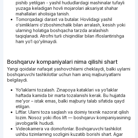
pishib yetilgan - yashil hududlardagi mashinalar tufayli
yuzaga keladigan hovli mojarolari aksariyat shahar
mahallalari aholisiga tanish.
Tomorqadagi daraxt va butalar. Hovlidagi yashil
o‘simliklarni o‘zboshimchalik bilan arralash, kesish yoki
ularning holatiga boshqacha tarzda aralashish
taqiqlanadi. Atrofni turli chiqindilar bilan ifloslantirishga
ham yo‘l qo‘yilmaydi.
Boshqaruv kompaniyalari nima qilishi shart
Yangi qoidalar nafaqat yashovchilarni cheklaydi, balki uylarni
boshqaruvchi tashkilotlar uchun ham aniq majburiyatlarni
belgilaydi.
Yo‘laklarni tozalash. Zinapoya kataklari va yo‘laklar
haftada kamida bir marta tozalanishi kerak. Bu hujjatda
me’yor – istak emas, balki majburiy talab sifatida qayd
etilgan.
Liftlar. Ularni toza saqlash va doimiy texnik nazorat qilish
lozim. Nosoz yoki iflos lift — boshqaruv kompaniyasining
javobgarlik hududi.
Videokamera va domofonlar. Boshqaruvchi tashkilot
ushbu tizimlarning sozligini kuzatib borishi shart. Agar