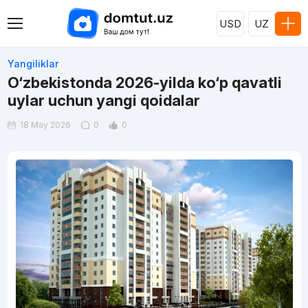
USD
UZ
Yangiliklar
O‘zbekistonda 2026-yilda ko‘p qavatli
uylar uchun yangi qoidalar
18 May 2026
0
0