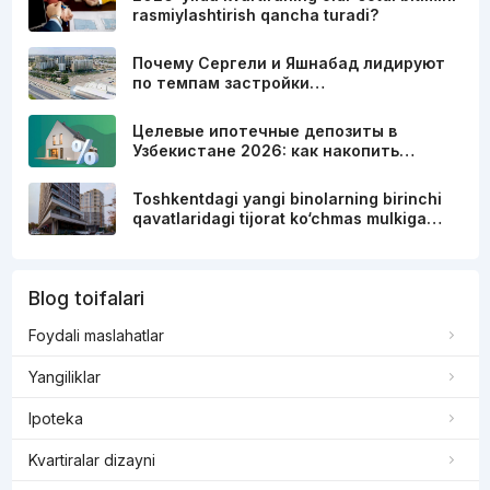
rasmiylashtirish qancha turadi?
Почему Сергели и Яшнабад лидируют
по темпам застройки…
Целевые ипотечные депозиты в
Узбекистане 2026: как накопить…
Toshkentdagi yangi binolarning birinchi
qavatlaridagi tijorat ko‘chmas mulkiga…
Blog toifalari
Foydali maslahatlar
Yangiliklar
Ipoteka
Kvartiralar dizayni