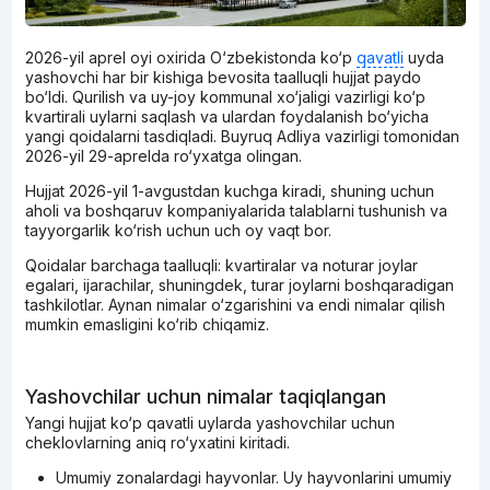
2026-yil aprel oyi oxirida O‘zbekistonda ko‘p
qavatli
uyda
yashovchi har bir kishiga bevosita taalluqli hujjat paydo
bo‘ldi. Qurilish va uy-joy kommunal xo‘jaligi vazirligi ko‘p
kvartirali uylarni saqlash va ulardan foydalanish bo‘yicha
yangi qoidalarni tasdiqladi. Buyruq Adliya vazirligi tomonidan
2026-yil 29-aprelda ro‘yxatga olingan.
Hujjat 2026-yil 1-avgustdan kuchga kiradi, shuning uchun
aholi va boshqaruv kompaniyalarida talablarni tushunish va
tayyorgarlik ko‘rish uchun uch oy vaqt bor.
Qoidalar barchaga taalluqli: kvartiralar va noturar joylar
egalari, ijarachilar, shuningdek, turar joylarni boshqaradigan
tashkilotlar. Aynan nimalar o‘zgarishini va endi nimalar qilish
mumkin emasligini ko‘rib chiqamiz.
Yashovchilar uchun nimalar taqiqlangan
Yangi hujjat ko‘p qavatli uylarda yashovchilar uchun
cheklovlarning aniq ro‘yxatini kiritadi.
Umumiy zonalardagi hayvonlar. Uy hayvonlarini umumiy