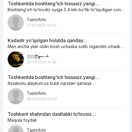
Toshkentda boshlang'ich hissasiz yangi…
Boshlangʻich toʻlovdiz oyiga 3 4 mln boʻlib toʻlaydigan xonadonlar bormi
Tashrifchi
27.03.2025 14:03
Kadastr yoʻqolgan holatda qanday…
Men ancha yilar oldin bosh uchaska sotib olgandim ichaskani egasi otoxon edi…
︻┳ั芫ี┳═─┵
26.03.2025 14:35
Toshkentda boshlang'ich hissasiz yangi…
Assalomu alaykum.xa buldi narxilari qanaqa
Tashrifchi
26.03.2025 00:32
Toshkent shahridan dastlabki to‘lovsiz…
Maqola foydali
Tashrifchi