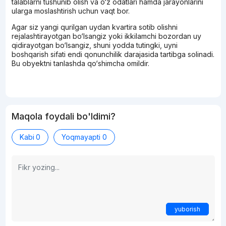
talablarni tushunib olish va o‘z odatlari hamda jarayonlarini
ularga moslashtirish uchun vaqt bor.
Agar siz yangi qurilgan uydan kvartira sotib olishni
rejalashtirayotgan bo‘lsangiz yoki ikkilamchi bozordan uy
qidirayotgan bo‘lsangiz, shuni yodda tutingki, uyni
boshqarish sifati endi qonunchilik darajasida tartibga solinadi.
Bu obyektni tanlashda qo‘shimcha omildir.
Maqola foydali bo'ldimi?
Kabi
0
Yoqmayapti
0
yuborish