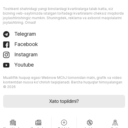
Toshkent shahridagi yangi binolardagi kvartiralarga talab katta, siz
bizning veb-saytimizda istalgan toifadagi kvartiralarni cheksiz miqdorda
joylashtirishingiz mumkin. Shuningdek, reklama va axborot maqolalarini
joylashtiring. Omad!
Telegram
Facebook
Instagram
Youtube
Mualliflik huquqi egasi Webnow MChJ tomonidan matn, grafik va video
kontentdan nusxa ko'chirish taqiqlanadi. Barcha huquqlar himoyalangan
© 2026
Xato topildimi?