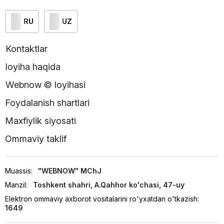
RU
UZ
Kontaktlar
loyiha haqida
Webnow © loyihasi
Foydalanish shartlari
Maxfiylik siyosati
Ommaviy taklif
Muassis:
"WEBNOW" MChJ
Manzil:
Toshkent shahri, A.Qahhor ko'chasi, 47-uy
Elektron ommaviy axborot vositalarini ro'yxatdan o'tkazish:
1649