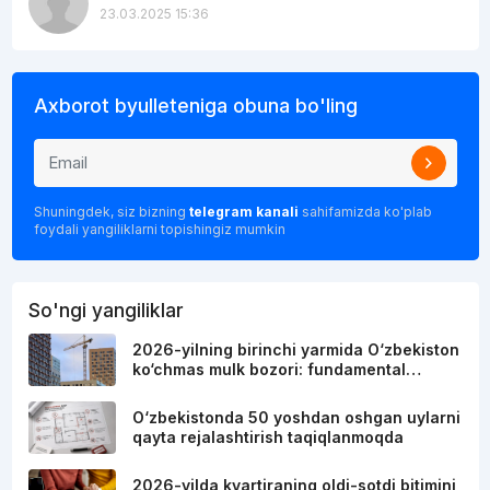
23.03.2025 15:36
Axborot byulleteniga obuna bo'ling
Shuningdek, siz bizning
telegram kanali
sahifamizda ko'plab
foydali yangiliklarni topishingiz mumkin
So'ngi yangiliklar
2026-yilning birinchi yarmida O‘zbekiston
ko‘chmas mulk bozori: fundamental…
O‘zbekistonda 50 yoshdan oshgan uylarni
qayta rejalashtirish taqiqlanmoqda
2026-yilda kvartiraning oldi-sotdi bitimini