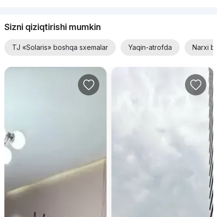
Sizni qiziqtirishi mumkin
TJ «Solaris» boshqa sxemalar
Yaqin-atrofda
Narxi b