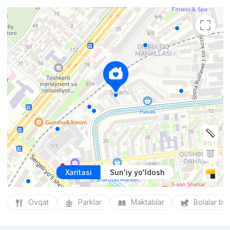
Xaritasi
Sun'iy yo'ldosh
Ovqat
Parklar
Maktablar
Bolalar bo