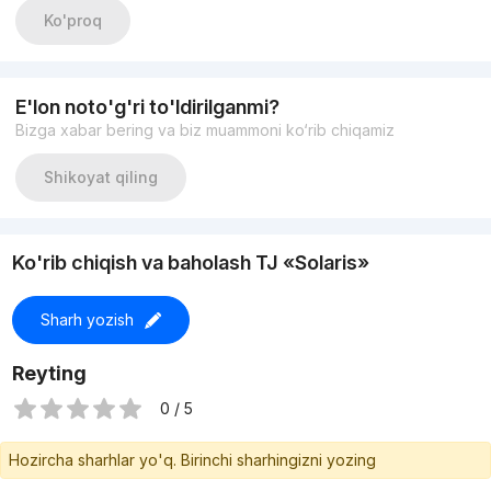
Общая площадь: 100м2
Ko'proq
(2) санузла;
Квартира класса ЛЮКС
Дизайнерский ремонт
Укомплектована/новая
E'lon noto'g'ri to'ldirilganmi?
Мебель/техника "BOSH
Bizga xabar bering va biz muammoni ko‘rib chiqamiz
ЦЕНА: 185.000у.е
+998998405020
Shikoyat qiling
Ko'rib chiqish va baholash TJ «Solaris»
Sharh yozish
Reyting
0 / 5
Hozircha sharhlar yo'q. Birinchi sharhingizni yozing