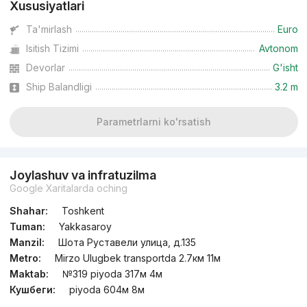
Xususiyatlari
Ta'mirlash
Euro
Isitish Tizimi
Avtonom
Devorlar
G'isht
Ship Balandligi
3.2 m
Parametrlarni ko'rsatish
Joylashuv va infratuzilma
Google Xaritalarda oching
Shahar:
Toshkent
Tuman:
Yakkasaroy
Manzil:
Шота Руставели улица, д.135
Metro:
Mirzo Ulugbek transportda 2.7км 11м
Maktab:
№319 piyoda 317м 4м
Кушбеги:
piyoda 604м 8м