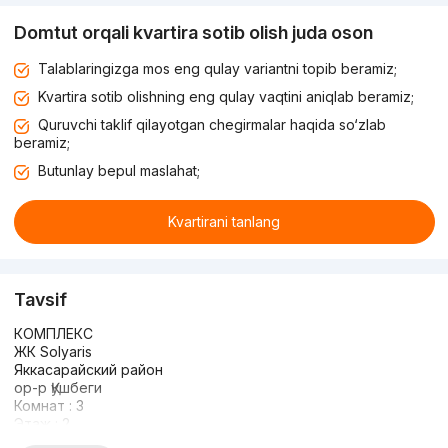
Domtut orqali kvartira sotib olish juda oson
Talablaringizga mos eng qulay variantni topib beramiz;
Kvartira sotib olishning eng qulay vaqtini aniqlab beramiz;
Quruvchi taklif qilayotgan chegirmalar haqida so‘zlab
beramiz;
Butunlay bepul maslahat;
Kvartirani tanlang
Tavsif
КОМПЛЕКС
ЖК Solyaris
Яккасарайский район
ор-р Қушбеги
Комнат : 3
Этаж : 2
Этажность : 9