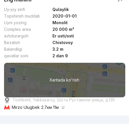
Uy-joy sinfi
Qulaylik
Topshirish muddati
2020-01-01
Uyni yozing
Monolit
Complex area
20 000 m²
avtoturargoh
Er usti/osti
Bezatish
Chistovoy
Balandligi
3.2 m
qavatlar soni
2 dan 9
Xaritada ko'rish
Toshkent, Yakkasaroy, Шота Руставели улица, д.135
Mirzo Ulugbek
2.7км 11м
Reklama