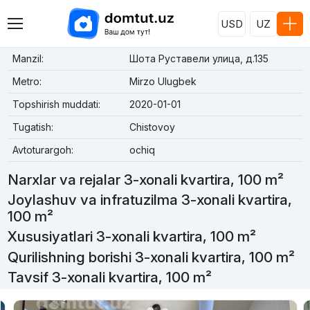
USD
UZ
Manzil:
Шота Руставели улица, д.135
Metro:
Mirzo Ulugbek
Topshirish muddati:
2020-01-01
Tugatish:
Chistovoy
Avtoturargoh:
ochiq
Narxlar va rejalar 3-xonali kvartira, 100 m²
Joylashuv va infratuzilma 3-xonali kvartira,
100 m²
Xususiyatlari 3-xonali kvartira, 100 m²
Qurilishning borishi 3-xonali kvartira, 100 m²
Tavsif 3-xonali kvartira, 100 m²