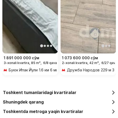
1 891 000 000
сўм
1 073 600 000
сўм
3-xonali kvartira, 85 m²,
6/8 qavat
2-xonali kvartira, 42 m²,
6/27 qava
Буюк Ипак Йули
1.6 км 6 мин transportda
Дружба Народов
229 м 3 
Toshkent tumanlaridagi kvartiralar
Shuningdek qarang
Toshkentda metroga yaqin kvartiralar