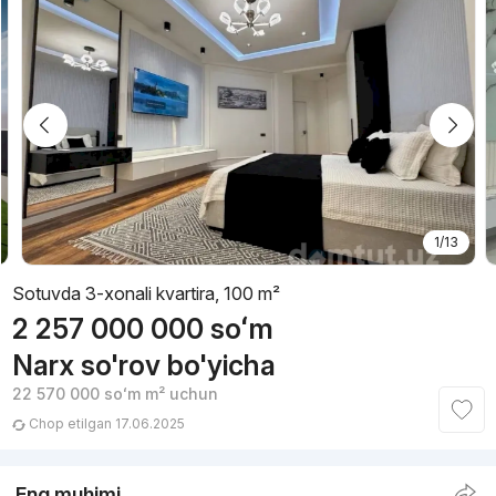
1/13
Sotuvda 3-xonali kvartira, 100 m²
2 257 000 000
soʻm
Narx so'rov bo'yicha
22 570 000
soʻm
m² uchun
Chop etilgan 17.06.2025
Eng muhimi