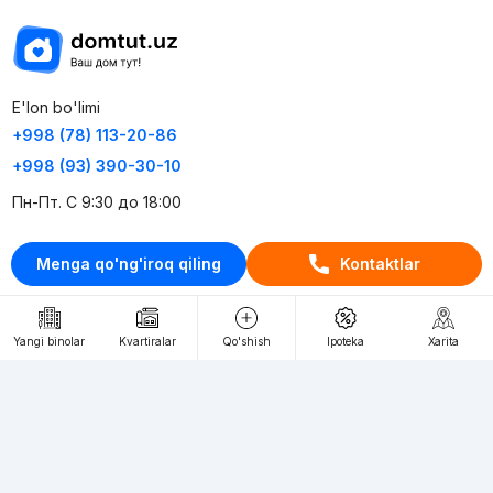
E'lon bo'limi
+998 (78) 113-20-86
+998 (93) 390-30-10
Пн-Пт. С 9:30 до 18:00
RU
UZ
Menga qo'ng'iroq qiling
Kontaktlar
Kontaktlar
Yangi binolar
Kvartiralar
Qo'shish
Ipoteka
Xarita
loyiha haqida
Webnow © loyihasi
Foydalanish shartlari
Maxfiylik siyosati