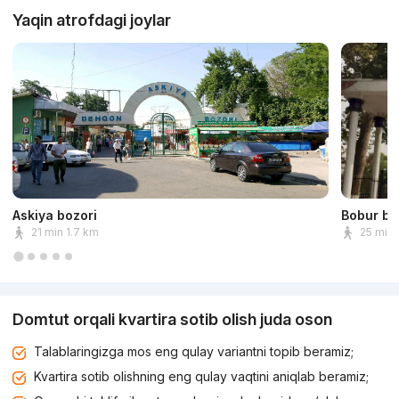
Yaqin atrofdagi joylar
Askiya bozori
Bobur bo
21 min 1.7 km
25 min 
Domtut orqali kvartira sotib olish juda oson
Talablaringizga mos eng qulay variantni topib beramiz;
Kvartira sotib olishning eng qulay vaqtini aniqlab beramiz;