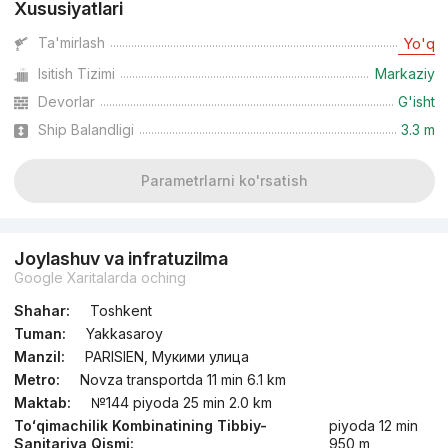
Xususiyatlari
Ta'mirlash
Yo'q
Isitish Tizimi
Markaziy
Devorlar
G'isht
Ship Balandligi
3.3 m
Parametrlarni ko'rsatish
Joylashuv va infratuzilma
Google Xaritalarda oching
Shahar:
Toshkent
Tuman:
Yakkasaroy
Manzil:
PARISIEN, Мукими улица
Metro:
Novza transportda 11 min 6.1 km
Maktab:
№144 piyoda 25 min 2.0 km
Toʻqimachilik Kombinatining Tibbiy-
piyoda 12 min
Sanitariya Qismi:
950 m