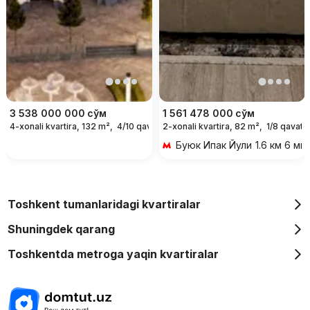
3 538 000 000
сўм
1 561 478 000
сўм
4-xonali kvartira, 132 m²,
4/10 qavat
2-xonali kvartira, 82 m²,
1/8 qavat
Буюк Ипак Йули
1.6 км 6 ми
Toshkent tumanlaridagi kvartiralar
Shuningdek qarang
Toshkentda metroga yaqin kvartiralar