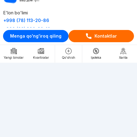
E'lon bo'limi
+998 (78) 113-20-86
+998 (93) 390-30-10
Menga qo'ng'iroq qiling
Kontaktlar
Пн-Пт. С 9:30 до 18:00
RU
UZ
Yangi binolar
Kvartiralar
Qo'shish
Ipoteka
Xarita
Kontaktlar
loyiha haqida
Webnow © loyihasi
Foydalanish shartlari
Maxfiylik siyosati
Ommaviy taklif