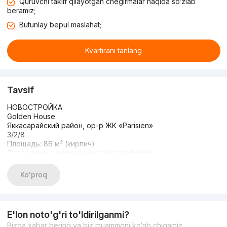
Quruvchi taklif qilayotgan chegirmalar haqida so‘zlab
beramiz;
Butunlay bepul maslahat;
Kvartirani tanlang
Tavsif
НОВОСТРОЙКА
Golden House
Яккасарайский район, ор-р ЖК «Parisien»
3/2/8
Площадь: 86 м² (кирпич)
Состояние: с ремонтом от застройщика
2 санузла, прачечная, отдельная кухня, планировка
раздельная
Ko'proq
Цена: 139.000 торг
E'lon noto'g'ri to'ldirilganmi?
Bizga xabar bering va biz muammoni ko‘rib chiqamiz