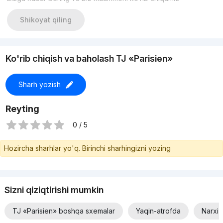
Shikoyat qiling
Ko'rib chiqish va baholash TJ «Parisien»
Sharh yozish
Reyting
0 / 5
Hozircha sharhlar yo'q. Birinchi sharhingizni yozing
Sizni qiziqtirishi mumkin
TJ «Parisien» boshqa sxemalar
Yaqin-atrofda
Narxi 