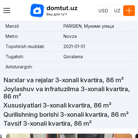
USD
UZ
Manzil:
PARISIEN, Мукими улица
Metro:
Novza
Topshirish muddati:
2021-01-01
Tugatish:
Qoralama
Avtoturargoh:
Narxlar va rejalar 3-xonali kvartira, 86 m²
Joylashuv va infratuzilma 3-xonali kvartira,
86 m²
Xususiyatlari 3-xonali kvartira, 86 m²
Qurilishning borishi 3-xonali kvartira, 86 m²
Tavsif 3-xonali kvartira, 86 m²