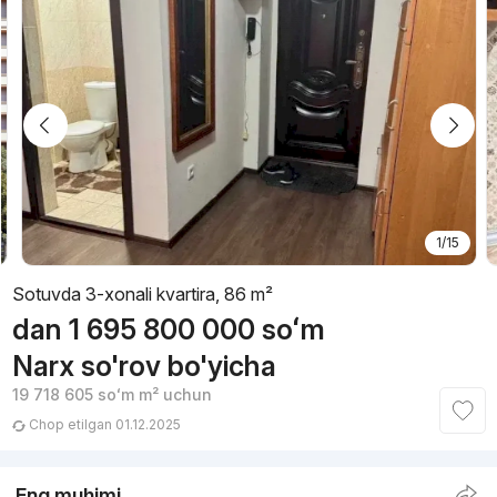
1/15
Sotuvda 3-xonali kvartira, 86 m²
dan
1 695 800 000
soʻm
Narx so'rov bo'yicha
19 718 605
soʻm
m² uchun
Chop etilgan 01.12.2025
Eng muhimi