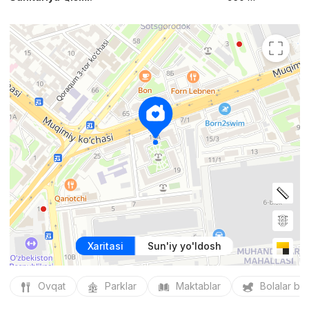
Xaritasi
Sun'iy yo'ldosh
Ovqat
Parklar
Maktablar
Bolalar bo