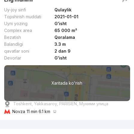
Uy-joy sinfi
Qulaylik
Topshirish muddati
2021-01-01
Uyni yozing
G'isht
Complex area
65 000 m²
Bezatish
Qoralama
Balandligi
3.3 m
qavatlar soni
2 dan 9
Devorlar
G'isht
Xaritada ko'rish
Toshkent, Yakkasaroy, PARISIEN, Мукими улица
Novza
11 min 6.1 km
Reklama