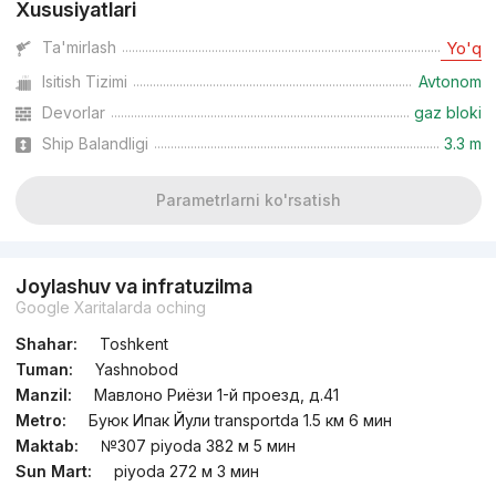
Xususiyatlari
Ta'mirlash
Yo'q
Isitish Tizimi
Avtonom
Devorlar
gaz bloki
Ship Balandligi
3.3 m
Parametrlarni ko'rsatish
Joylashuv va infratuzilma
Google Xaritalarda oching
Shahar:
Toshkent
Tuman:
Yashnobod
Manzil:
Мавлоно Риёзи 1-й проезд, д.41
Metro:
Буюк Ипак Йули transportda 1.5 км 6 мин
Maktab:
№307 piyoda 382 м 5 мин
Sun Mart:
piyoda 272 м 3 мин