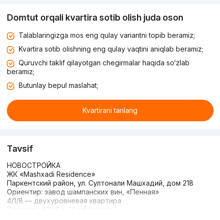
Domtut orqali kvartira sotib olish juda oson
Talablaringizga mos eng qulay variantni topib beramiz;
Kvartira sotib olishning eng qulay vaqtini aniqlab beramiz;
Quruvchi taklif qilayotgan chegirmalar haqida so‘zlab
beramiz;
Butunlay bepul maslahat;
Kvartirani tanlang
Tavsif
НОВОСТРОЙКА
ЖК «Mashxadi Residence»
Паркентский район, ул. Султонали Машхадий, дом 218
Ориентир: завод шампанских вин, «Пенная»
4/1/8 — двухуровневая квартира
Площадь: 81 м² + 40 м² (кирпич)
Состояние: коробка