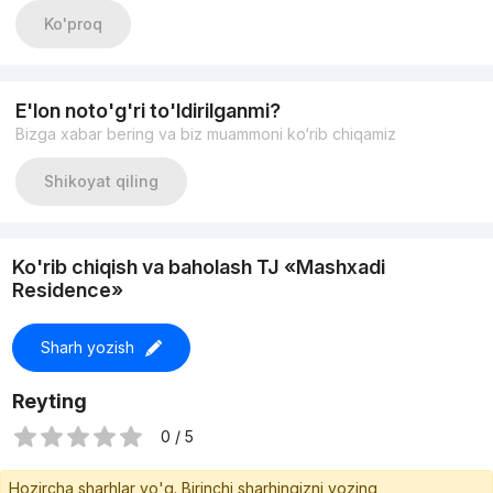
Кадастр на руках
Ko'proq
Цена: 96 000 $ срочно
E'lon noto'g'ri to'ldirilganmi?
Bizga xabar bering va biz muammoni ko‘rib chiqamiz
Shikoyat qiling
Ko'rib chiqish va baholash TJ «Mashxadi
Residence»
Sharh yozish
Reyting
0 / 5
Hozircha sharhlar yo'q. Birinchi sharhingizni yozing