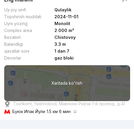
Uy-joy sinfi
Qulaylik
Topshirish muddati
2024-11-01
Uyni yozing
Monolit
Complex area
2 000 m²
Bezatish
Chistovoy
Balandligi
3.3 m
qavatlar soni
1 dan 7
Devorlar
gaz bloki
Xaritada ko'rish
Toshkent, Yashnobod, Мавлоно Риёзи 1-й проезд, д.41
Буюк Ипак Йули
1.5 км 6 мин
Reklama