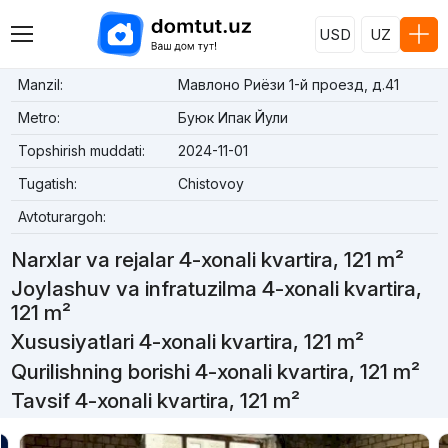
USD
UZ
Manzil:
Мавлоно Риёзи 1-й проезд, д.41
Metro:
Буюк Ипак Йули
Topshirish muddati:
2024-11-01
Tugatish:
Chistovoy
Avtoturargoh:
Narxlar va rejalar 4-xonali kvartira, 121 m²
Joylashuv va infratuzilma 4-xonali kvartira,
121 m²
Xususiyatlari 4-xonali kvartira, 121 m²
Qurilishning borishi 4-xonali kvartira, 121 m²
Tavsif 4-xonali kvartira, 121 m²