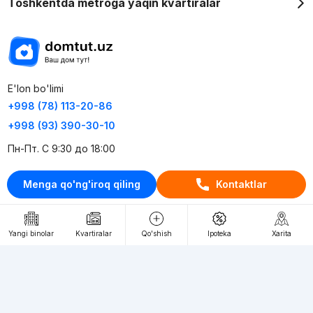
Toshkentda metroga yaqin kvartiralar
E'lon bo'limi
+998 (78) 113-20-86
+998 (93) 390-30-10
Пн-Пт. С 9:30 до 18:00
Menga qo'ng'iroq qiling
Kontaktlar
RU
UZ
Kontaktlar
Yangi binolar
Kvartiralar
Qo'shish
Ipoteka
Xarita
loyiha haqida
Webnow © loyihasi
Foydalanish shartlari