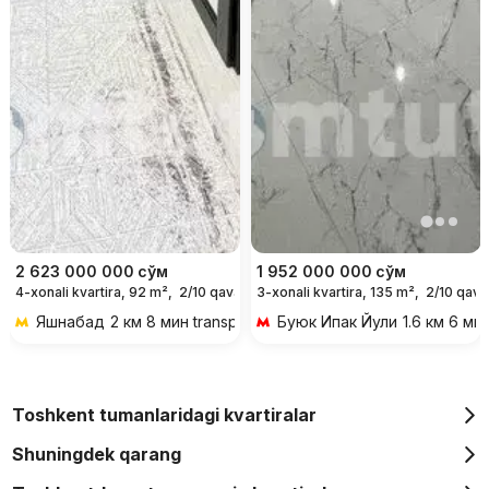
2 623 000 000
сўм
1 952 000 000
сўм
4-xonali kvartira, 92 m²,
2/10 qavat
3-xonali kvartira, 135 m²,
2/10 qava
Яшнабад
2 км 8 мин transportda
Буюк Ипак Йули
1.6 км 6 ми
Toshkent tumanlaridagi kvartiralar
Shuningdek qarang