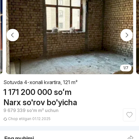
1/7
Sotuvda 4-xonali kvartira, 121 m²
1 171 200 000
soʻm
Narx so'rov bo'yicha
9 679 339
soʻm
m² uchun
Chop etilgan 01.12.2025
Eng muhimi