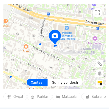
Xaritasi
Sun'iy yo'ldosh
Ovqat
Parklar
Maktablar
Bolalar bo