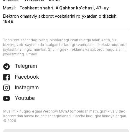
Manzil:
Toshkent shahri, A.Qahhor ko'chasi, 47-uy
Elektron ommaviy axborot vositalarini ro'yxatdan o'tkazish:
1649
Toshkent shahridagi yangi binolardagi kvartiralarga talab katta, siz
bizning veb-saytimizda istalgan toifadagi kvartiralarni cheksiz miqdorda
joylashtirishingiz mumkin. Shuningdek, reklama va axborot maqolalarini
joylashtiring. Omad!
Telegram
Facebook
Instagram
Youtube
Mualliflik huquqi egasi Webnow MChJ tomonidan matn, grafik va video
kontentdan nusxa ko'chirish taqiqlanadi. Barcha huquqlar himoyalangan
© 2026