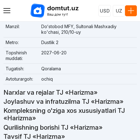
USD
UZ
Manzil:
Doʻstobod MFY, Sultonali Mashxadiy
ko'chasi, 210/10-uy
Metro:
Dustlik 2
Topshirish
2027-06-20
muddati:
Tugatish:
Qoralama
Avtoturargoh:
ochiq
Narxlar va rejalar TJ «Harizma»
Joylashuv va infratuzilma TJ «Harizma»
Kompleksning o'ziga xos xususiyatlari TJ
«Harizma»
Qurilishning borishi TJ «Harizma»
Tavsif TJ «Harizma»