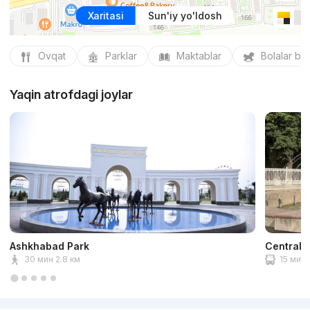
Xaritasi
Sun'iy yo'ldosh
Ovqat
Parklar
Maktablar
Bolalar bo
Yaqin atrofdagi joylar
Ashkhabad Park
Central 
30 мин 2.8 км
15 мин 