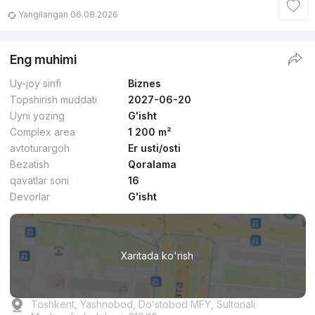
Yangilangan 06.08.2026
Eng muhimi
Uy-joy sinfi
Biznes
Topshirish muddati
2027-06-20
Uyni yozing
G'isht
Complex area
1 200 m²
avtoturargoh
Er usti/osti
Bezatish
Qoralama
qavatlar soni
16
Devorlar
G'isht
Xaritada ko'rish
Toshkent, Yashnobod, Doʻstobod MFY, Sultonali