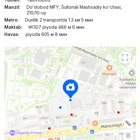
Manzil:
Doʻstobod MFY, Sultonali Mashxadiy ko'chasi,
210/10-uy
Metro:
Dustlik 2 transportda 1.3 км 5 мин
Maktab:
№307 piyoda 486 м 6 мин
Havas:
piyoda 605 м 8 мин