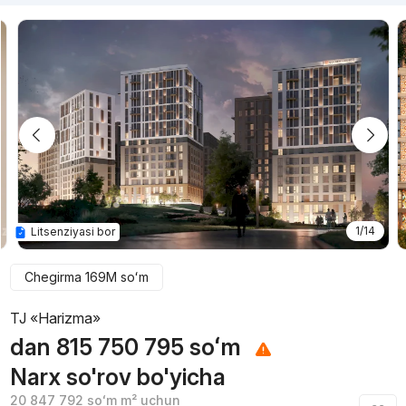
1/14
Litsenziyasi bor
Chegirma
169M
soʻm
TJ «Harizma»
dan
815 750 795
soʻm
Narx so'rov bo'yicha
20 847 792
soʻm
m² uchun