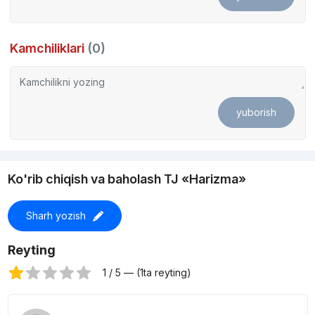
Kamchiliklari
(0)
yuborish
Ko'rib chiqish va baholash TJ «Harizma»
Sharh yozish
Reyting
1 / 5 — (1ta reyting)