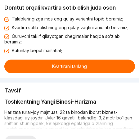
Domtut orqali kvartira sotib olish juda oson
Talablaringizga mos eng qulay variantni topib beramiz;
Kvartira sotib olishning eng qulay vaqtini aniqlab beramiz;
Quruvchi taklif qilayotgan chegirmalar haqida so‘zlab
beramiz;
Butunlay bepul maslahat;
Kvartirani tanlang
Tavsif
Toshkentning Yangi Binosi-Harizma
Harizma turar-joy majmuasi 22 ta binodan iborat biznes-
klassdagi uy-joydir. Uylar 16 qavatli, balandligi 3,2 metr bo'lgan
shiftlar, shuningdek, kelajakdagi egalariga o'zlarining
xohishlariga qarab kvartirani loyihalashtirishga imkon beradigan
qo'pol qoplamaga ega. Bu nafaqat turar-joy majmuasi, balki