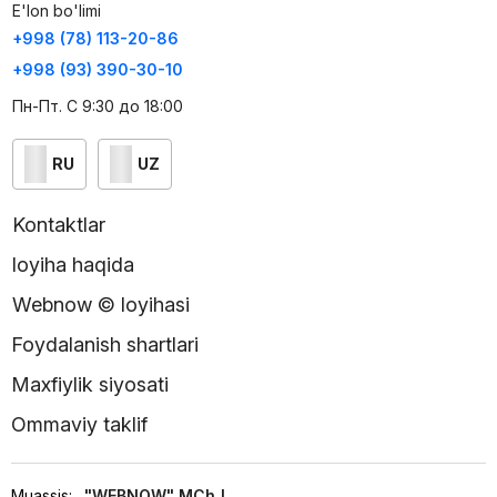
E'lon bo'limi
+998 (78) 113-20-86
+998 (93) 390-30-10
Пн-Пт. С 9:30 до 18:00
RU
UZ
Kontaktlar
loyiha haqida
Webnow © loyihasi
Foydalanish shartlari
Maxfiylik siyosati
Ommaviy taklif
Muassis:
"WEBNOW" MChJ