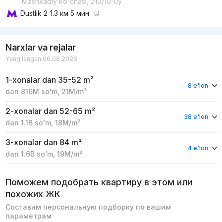
Mashxadiy ko'chasi, 210/10-uy
Dustlik 2
1.3 км 5 мин
Narxlar va rejalar
Yangilangan 06.08.2026
1-xonalar
dan 35-52 m²
8 e'lon
dan
816M
soʻm
,
21M
/m²
2-xonalar
dan 52-65 m²
38 e'lon
dan
1.1B
soʻm
,
18M
/m²
3-xonalar
dan 84 m²
4 e'lon
dan
1.6B
soʻm
,
19M
/m²
Поможем подобрать квартиру в этом или
похожих ЖК
Составим персональную подборку по вашим
параметрам