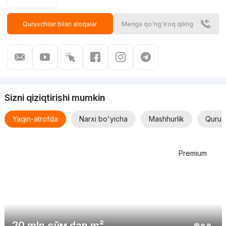
Quruvchilar bilan aloqalar
Menga qo'ng'iroq qiling
Sizni qiziqtirishi mumkin
Yaqin-atrofda
Narxi bo'yicha
Mashhurlik
Quruv
Premium
20 mln
сўм
dan m²