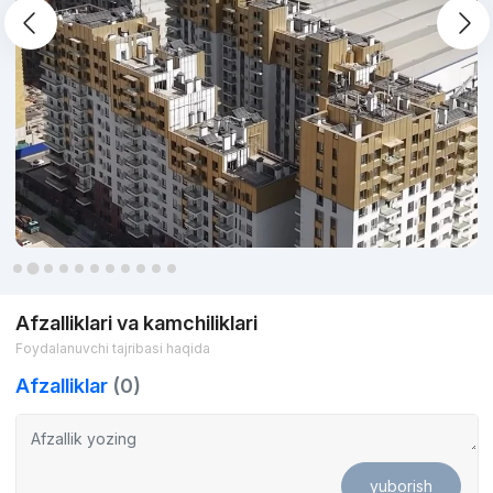
Afzalliklari va kamchiliklari
Foydalanuvchi tajribasi haqida
Afzalliklar
(0)
yuborish