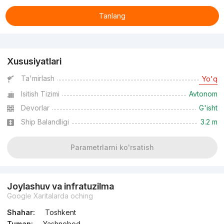
Tanlang
Reklama
Xususiyatlari
Ta'mirlash
Yo'q
Isitish Tizimi
Avtonom
Devorlar
G'isht
Ship Balandligi
3.2 m
Parametrlarni ko'rsatish
Joylashuv va infratuzilma
Google Xaritalarda oching
Shahar:
Toshkent
Tuman:
Yashnobod