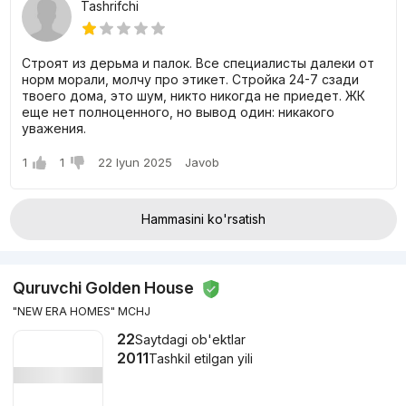
Tashrifchi
Строят из дерьма и палок. Все специалисты далеки от
норм морали, молчу про этикет. Стройка 24-7 сзади
твоего дома, это шум, никто никогда не приедет. ЖК
еще нет полноценного, но вывод один: никакого
уважения.
1
1
22 Iyun 2025
Javob
Hammasini ko'rsatish
Quruvchi Golden House
"NEW ERA HOMES" MCHJ
22
Saytdagi ob'ektlar
2011
Tashkil etilgan yili