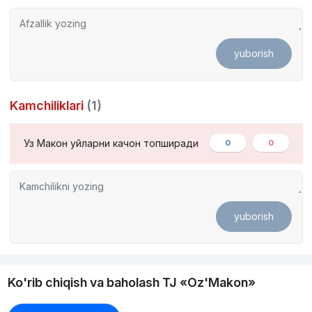
yuborish
Kamchiliklari
(1)
Уз Макон уйларни качон топширади
0
0
yuborish
Ko'rib chiqish va baholash TJ «Oz'Makon»