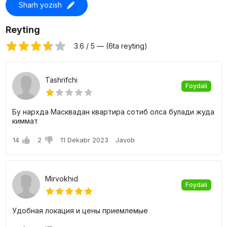
Sharh yozish
Reyting
3.6 / 5 — (6ta reyting)
Tashrifchi
Foydali
Бу нархда Масквадан квартира сотиб олса булади жуда
киммат
14
2
11 Dekabr 2023
Javob
Mirvokhid
Foydali
Удобная локация и цены приемлемые