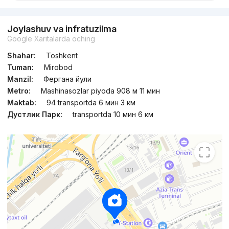
Joylashuv va infratuzilma
Google Xaritalarda oching
Shahar:
Toshkent
Tuman:
Mirobod
Manzil:
Фергана йули
Metro:
Mashinasozlar piyoda 908 м 11 мин
Maktab:
94 transportda 6 мин 3 км
Дустлик Парк:
transportda 10 мин 6 км