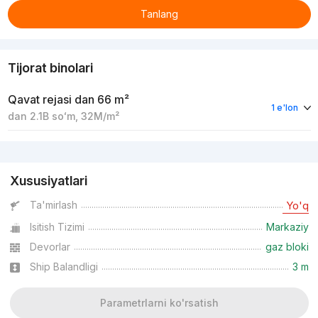
Tanlang
Tijorat binolari
Qavat rejasi
dan 66 m²
1 e'lon
dan
2.1B
soʻm
,
32M
/m²
Reklama
Xususiyatlari
Ta'mirlash
Yo'q
Isitish Tizimi
Markaziy
Devorlar
gaz bloki
Ship Balandligi
3 m
Parametrlarni ko'rsatish