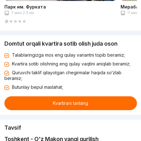
Парк им. Фурката
Мирабад
7 мин 2.3 км
11 мин 
Domtut orqali kvartira sotib olish juda oson
Talablaringizga mos eng qulay variantni topib beramiz;
Kvartira sotib olishning eng qulay vaqtini aniqlab beramiz;
Quruvchi taklif qilayotgan chegirmalar haqida so‘zlab
beramiz;
Butunlay bepul maslahat;
Kvartirani tanlang
Tavsif
Toshkent - O'z Makon yangi qurilish