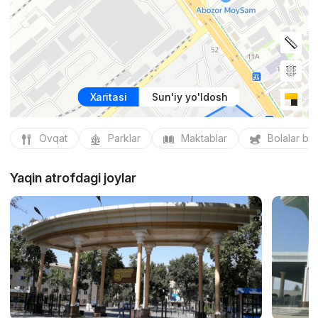
Xaritasi
Sun'iy yo'ldosh
Ovqat
Parklar
Maktablar
Bolalar bo
Yaqin atrofdagi joylar