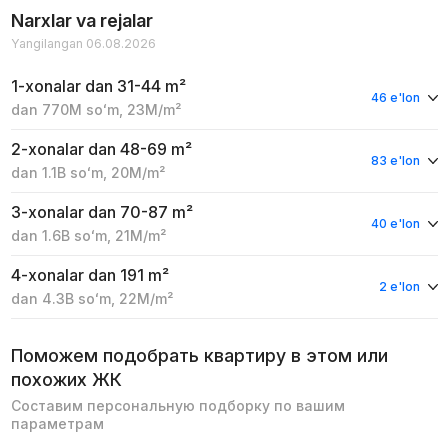
Narxlar va rejalar
Yangilangan 06.08.2026
1-xonalar
dan 31-44 m²
46 e'lon
dan
770M
soʻm
,
23M
/m²
2-xonalar
dan 48-69 m²
83 e'lon
dan
1.1B
soʻm
,
20M
/m²
3-xonalar
dan 70-87 m²
40 e'lon
dan
1.6B
soʻm
,
21M
/m²
4-xonalar
dan 191 m²
2 e'lon
dan
4.3B
soʻm
,
22M
/m²
Поможем подобрать квартиру в этом или
похожих ЖК
Составим персональную подборку по вашим
параметрам