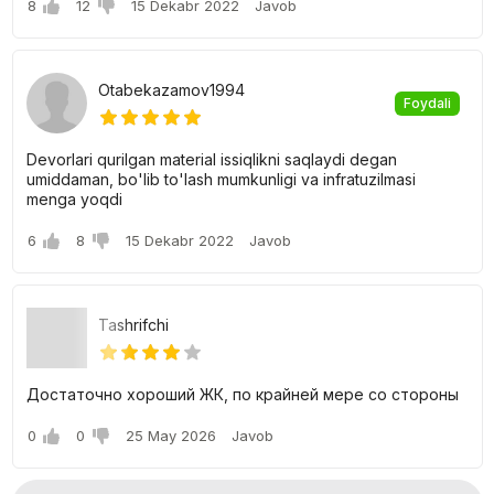
8
12
15 Dekabr 2022
Javob
Otabekazamov1994
Foydali
Devorlari qurilgan material issiqlikni saqlaydi degan
umiddaman, bo'lib to'lash mumkunligi va infratuzilmasi
menga yoqdi
6
8
15 Dekabr 2022
Javob
Tashrifchi
Достаточно хороший ЖК, по крайней мере со стороны
0
0
25 May 2026
Javob