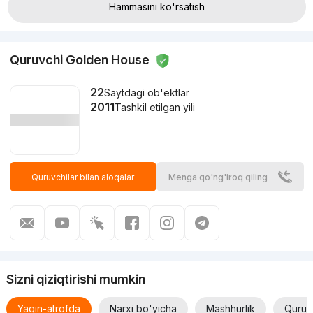
Hammasini ko'rsatish
Quruvchi Golden House
22
Saytdagi ob'ektlar
2011
Tashkil etilgan yili
Quruvchilar bilan aloqalar
Menga qo'ng'iroq qiling
Sizni qiziqtirishi mumkin
Yaqin-atrofda
Narxi bo'yicha
Mashhurlik
Quruv