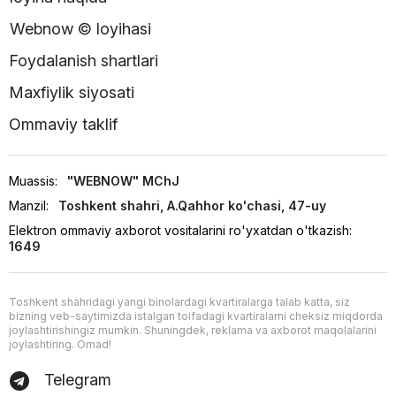
Webnow © loyihasi
Foydalanish shartlari
Maxfiylik siyosati
Ommaviy taklif
Muassis:
"WEBNOW" MChJ
Manzil:
Toshkent shahri, A.Qahhor ko'chasi, 47-uy
Elektron ommaviy axborot vositalarini ro'yxatdan o'tkazish:
1649
Toshkent shahridagi yangi binolardagi kvartiralarga talab katta, siz
bizning veb-saytimizda istalgan toifadagi kvartiralarni cheksiz miqdorda
joylashtirishingiz mumkin. Shuningdek, reklama va axborot maqolalarini
joylashtiring. Omad!
Telegram