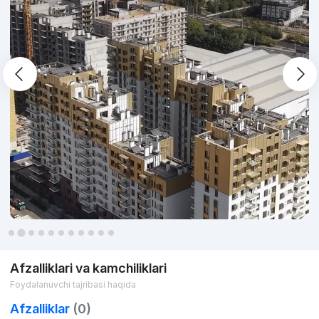
28 dan 75 kvadrat metrli sotib olish, 1, 2 va undan ortiq
xonadonlar mavjud. O'zingiz uchun aniq kvartirani aniq tanlash
imkoniyati mavjud bo'lgan turli xil rejalashtirish echimlari mavjud.
Afzalliklari va kamchiliklari
Foydalanuvchi tajribasi haqida
Afzalliklar
(0)