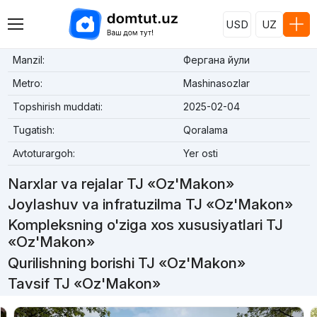
USD
UZ
Manzil:
Фергана йули
Metro:
Mashinasozlar
Topshirish muddati:
2025-02-04
Tugatish:
Qoralama
Avtoturargoh:
Yer osti
Narxlar va rejalar TJ «Oz'Makon»
Joylashuv va infratuzilma TJ «Oz'Makon»
Kompleksning o'ziga xos xususiyatlari TJ
«Oz'Makon»
Qurilishning borishi TJ «Oz'Makon»
Tavsif TJ «Oz'Makon»