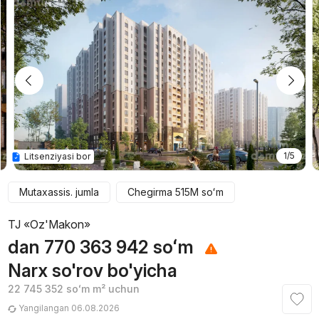
1/5
Litsenziyasi bor
Mutaxassis. jumla
Chegirma
515M
soʻm
TJ «Oz'Makon»
dan
770 363 942
soʻm
Narx so'rov bo'yicha
22 745 352
soʻm
m² uchun
Yangilangan 06.08.2026