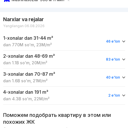
Narxlar va rejalar
Yangilangan 06.08.2026
1-xonalar
dan 31-44 m²
46 e'lon
dan
770M
soʻm
,
23M
/m²
2-xonalar
dan 48-69 m²
83 e'lon
dan
1.1B
soʻm
,
20M
/m²
3-xonalar
dan 70-87 m²
40 e'lon
dan
1.6B
soʻm
,
21M
/m²
4-xonalar
dan 191 m²
2 e'lon
dan
4.3B
soʻm
,
22M
/m²
Поможем подобрать квартиру в этом или
похожих ЖК