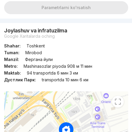
Parametrlarni ko'rsatish
Joylashuv va infratuzilma
Google Xaritalarda oching
Shahar:
Toshkent
Tuman:
Mirobod
Manzil:
Фергана йули
Metro:
Mashinasozlar piyoda 908 м 11 мин
Maktab:
94 transportda 6 мин 3 км
Дустлик Парк:
transportda 10 мин 6 км