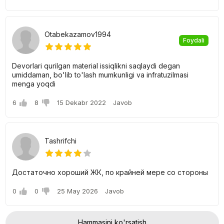
Otabekazamov1994
Foydali
Devorlari qurilgan material issiqlikni saqlaydi degan
umiddaman, bo'lib to'lash mumkunligi va infratuzilmasi
menga yoqdi
6
8
15 Dekabr 2022
Javob
Tashrifchi
Достаточно хороший ЖК, по крайней мере со стороны
0
0
25 May 2026
Javob
Hammasini ko'rsatish