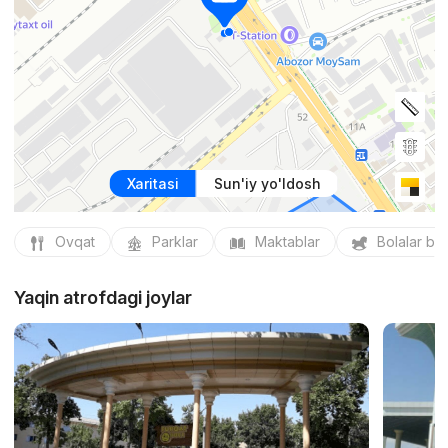
Xaritasi
Sun'iy yo'ldosh
Ovqat
Parklar
Maktablar
Bolalar bo
Yaqin atrofdagi joylar