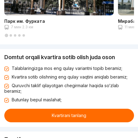
Парк им. Фурката
Мирабад
7 мин 2.3 км
11 мин 
Domtut orqali kvartira sotib olish juda oson
Talablaringizga mos eng qulay variantni topib beramiz;
Kvartira sotib olishning eng qulay vaqtini aniqlab beramiz;
Quruvchi taklif qilayotgan chegirmalar haqida so‘zlab
beramiz;
Butunlay bepul maslahat;
Kvartirani tanlang