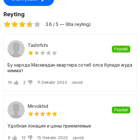
O'Z MAKON ASOSIYA majmuadagi kvartiralarning
narxi
Reyting
28 dan 75 kvadrat metrli sotib olish, 1, 2 va undan ortiq
3.6 / 5 — (6ta reyting)
xonadonlar mavjud. O'zingiz uchun aniq kvartirani aniq tanlash
imkoniyati mavjud bo'lgan turli xil rejalashtirish echimlari mavjud.
Tashrifchi
Foydali
Бу нархда Масквадан квартира сотиб олса булади жуда
киммат
14
2
11 Dekabr 2023
Javob
Mirvokhid
Foydali
Удобная локация и цены приемлемые
8
12
15 Dekabr 2022
Javob