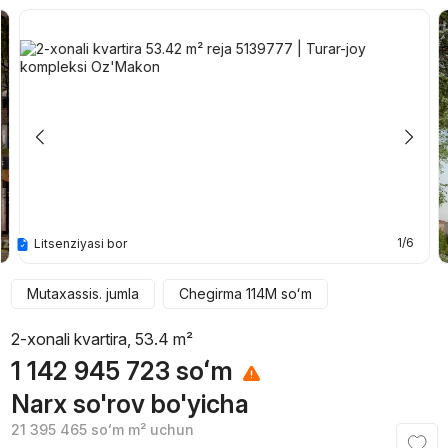
1/6
Litsenziyasi bor
Mutaxassis. jumla
Chegirma
114M
soʻm
2-xonali kvartira, 53.4 m²
1 142 945 723
soʻm
Narx so'rov bo'yicha
21 395 465
soʻm
m² uchun