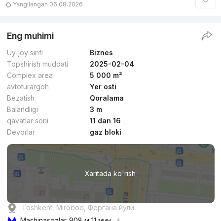
Yangilangan 06.08.2026
Eng muhimi
Uy-joy sinfi
Biznes
Topshirish muddati
2025-02-04
Complex area
5 000 m²
avtoturargoh
Yer osti
Bezatish
Qoralama
Balandligi
3 m
qavatlar soni
11 dan 16
Devorlar
gaz bloki
Xaritada ko'rish
Toshkent, Mirobod, Фергана йули
Mashinasozlar
908 м 11 мин