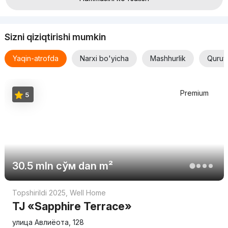
Sizni qiziqtirishi mumkin
Yaqin-atrofda
Narxi bo'yicha
Mashhurlik
Quruv
Premium
5
30.5 mln
сўм
dan m²
Topshirildi 2025
,
Well Home
TJ «Sapphire Terrace»
улица Авлиёота, 128