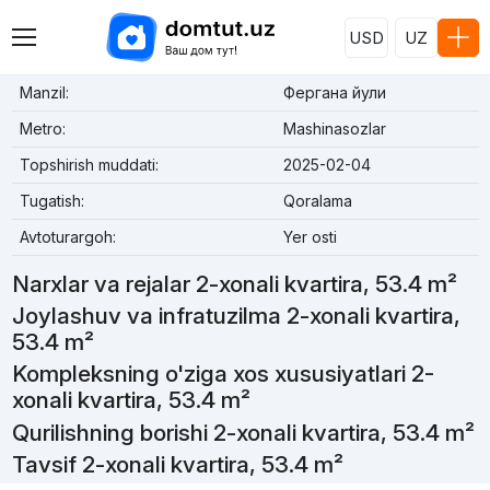
USD
UZ
Manzil:
Фергана йули
Metro:
Mashinasozlar
Topshirish muddati:
2025-02-04
Tugatish:
Qoralama
Avtoturargoh:
Yer osti
Narxlar va rejalar 2-xonali kvartira, 53.4 m²
Joylashuv va infratuzilma 2-xonali kvartira,
53.4 m²
Kompleksning o'ziga xos xususiyatlari 2-
xonali kvartira, 53.4 m²
Qurilishning borishi 2-xonali kvartira, 53.4 m²
Tavsif 2-xonali kvartira, 53.4 m²