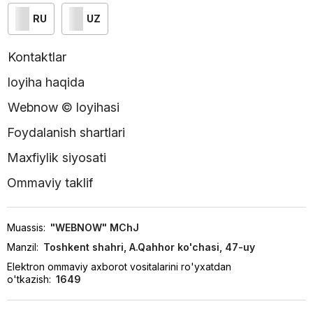
RU
UZ
Kontaktlar
loyiha haqida
Webnow © loyihasi
Foydalanish shartlari
Maxfiylik siyosati
Ommaviy taklif
Muassis:
"WEBNOW" MChJ
Manzil:
Toshkent shahri, A.Qahhor ko'chasi, 47-uy
Elektron ommaviy axborot vositalarini ro'yxatdan
o'tkazish:
1649