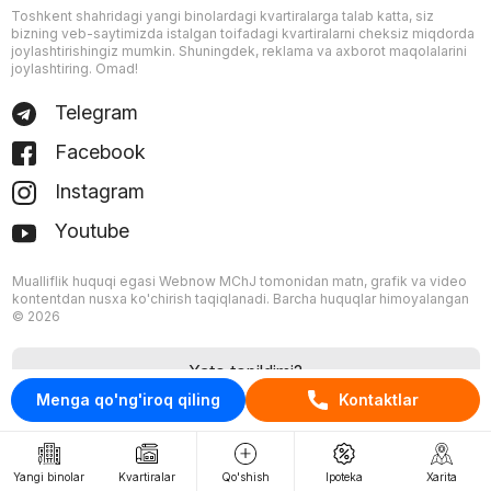
Toshkent shahridagi yangi binolardagi kvartiralarga talab katta, siz
bizning veb-saytimizda istalgan toifadagi kvartiralarni cheksiz miqdorda
joylashtirishingiz mumkin. Shuningdek, reklama va axborot maqolalarini
joylashtiring. Omad!
Telegram
Facebook
Instagram
Youtube
Mualliflik huquqi egasi Webnow MChJ tomonidan matn, grafik va video
kontentdan nusxa ko'chirish taqiqlanadi. Barcha huquqlar himoyalangan
© 2026
Xato topildimi?
Menga qo'ng'iroq qiling
Kontaktlar
Yangi binolar
Kvartiralar
Qo'shish
Ipoteka
Xarita