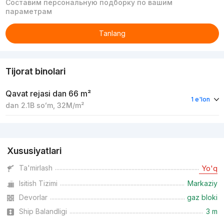
Составим персональную подборку по вашим
параметрам
Tanlang
Tijorat binolari
Qavat rejasi
dan 66 m²
1 e'lon
dan
2.1B
soʻm
,
32M
/m²
Reklama
Xususiyatlari
Ta'mirlash
Yo'q
Isitish Tizimi
Markaziy
Devorlar
gaz bloki
Ship Balandligi
3 m