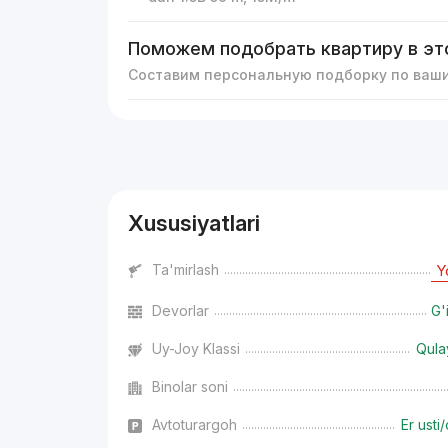
Поможем подобрать квартиру в эт
Составим персональную подборку по ваш
Reklama
Xususiyatlari
Ta'mirlash
Y
Devorlar
G'
Uy-Joy Klassi
Qula
Binolar soni
Avtoturargoh
Er usti/