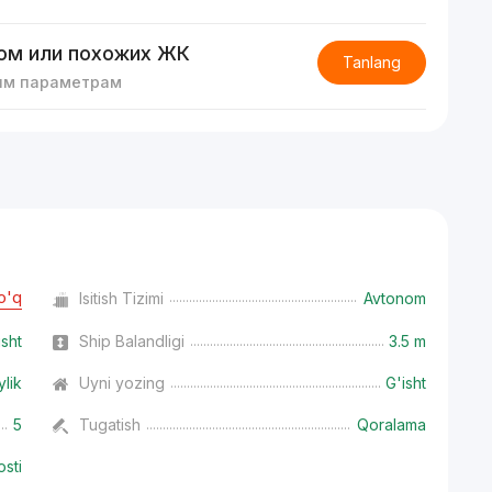
ом или похожих ЖК
Tanlang
им параметрам
o'q
Isitish Tizimi
Avtonom
isht
Ship Balandligi
3.5 m
ylik
Uyni yozing
G'isht
5
Tugatish
Qoralama
osti