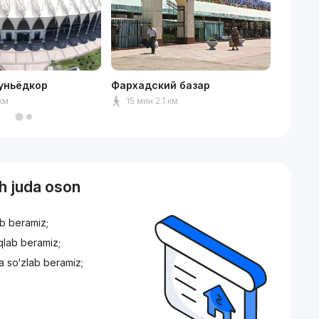
уньёдкор
Фархадский базар
Dream 
 км
15 мин 2.1 км
15 ми
sh juda oson
ib beramiz;
iqlab beramiz;
a so‘zlab beramiz;