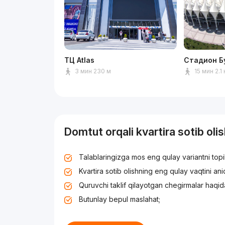
ТЦ Atlas
Стадион Б
3 мин 230 м
15 мин 2.1
Domtut orqali kvartira sotib oli
Talablaringizga mos eng qulay variantni top
Kvartira sotib olishning eng qulay vaqtini an
Quruvchi taklif qilayotgan chegirmalar haqid
Butunlay bepul maslahat;