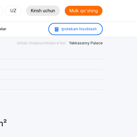
UZ
Kirish uchun
Mulk qo'shing
ilar
Ipotekani hisoblash
Ishlab chiqaruvchidan e'lon:
Yakkasaroy Palace
m²