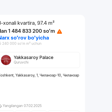
3-xonali kvartira, 97.4 m²
dan
1 484 833 200
soʻm
Narx so'rov bo'yicha
5 240 000
soʻm
m² uchun
Yakkasaroy Palace
Quruvchi
oshkent, Yakkasaroy, 1, Чиланзар-10, Чиланзар
Yangilangan 07.02.2025