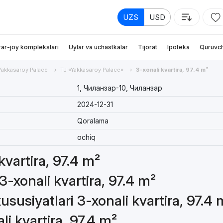
UZS
USD
rar-joy komplekslari
Uylar va uchastkalar
Tijorat
Ipoteka
Quruvch
Yakkasaroy Palace
TJ «Yakkasaroy Palace»
3-xonali kvartira, 97.4 m²
1, Чиланзар-10, Чиланзар
2024-12-31
Qoralama
ochiq
kvartira, 97.4 m²
3-xonali kvartira, 97.4 m²
susiyatlari 3-xonali kvartira, 97.4 
li kvartira, 97.4 m²