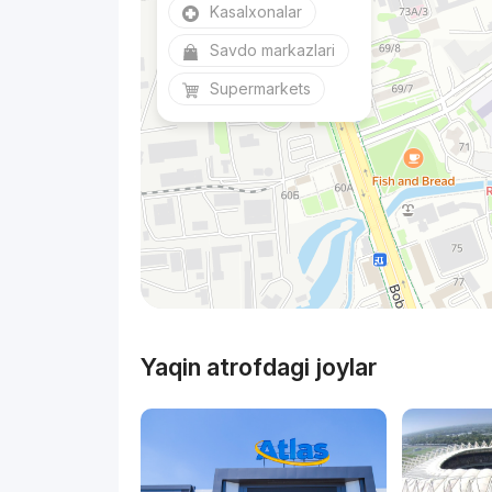
Kasalxonalar
Savdo markazlari
Supermarkets
Yaqin atrofdagi joylar