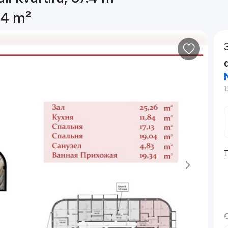
7.4 m²
1
T