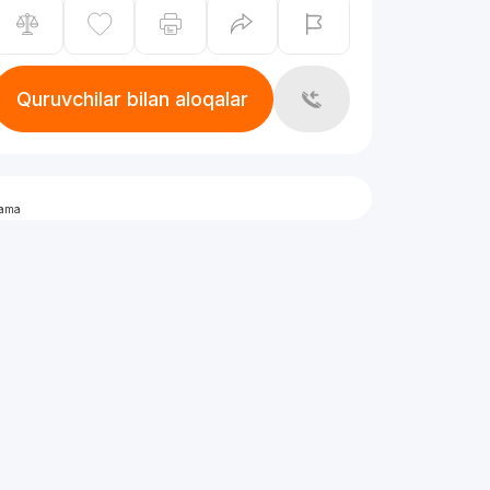
Quruvchilar bilan aloqalar
lama