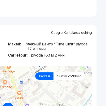
Google Xaritalarda oching
Maktab:
Учебный центр "Time Limit" piyoda
117 м 1 мин
Carrefour:
piyoda 163 м 2 мин
Xaritasi
Sun'iy yo'ldosh