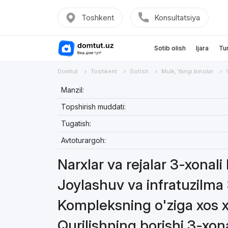
Toshkent
Konsultatsiya
Sotib olish
Ijara
Tu
Domtut
Toshkent
Sotish
Mulk, Yangi binolar
Manzil:
Topshirish muddati:
Tugatish:
Avtoturargoh:
Narxlar va rejalar 3-xonali 
Joylashuv va infratuzilma 
Kompleksning o'ziga xos xu
Qurilishning borishi 3-xona