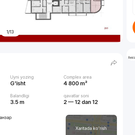
1/13
Rek
Uyni yozing
Complex area
G'isht
4 800 m²
Balandligi
qavatlar soni
3.5 m
2 — 12 dan 12
ланзар
Xaritada ko'rish