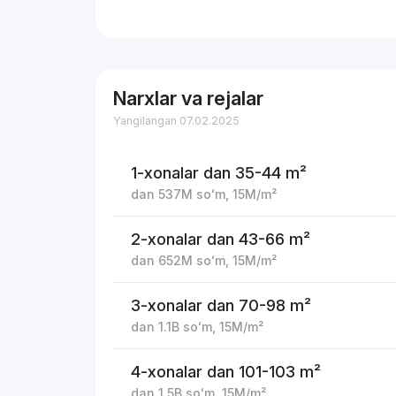
Narxlar va rejalar
Yangilangan 07.02.2025
1-xonalar
dan 35-44 m²
dan
537M
soʻm
,
15M
/m²
2-xonalar
dan 43-66 m²
dan
652M
soʻm
,
15M
/m²
3-xonalar
dan 70-98 m²
dan
1.1B
soʻm
,
15M
/m²
4-xonalar
dan 101-103 m²
dan
1.5B
soʻm
,
15M
/m²