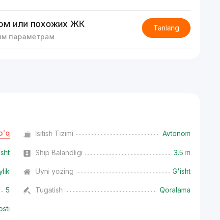
ом или похожих ЖК
Tanlang
им параметрам
o'q
Isitish Tizimi
Avtonom
isht
Ship Balandligi
3.5 m
ylik
Uyni yozing
G'isht
5
Tugatish
Qoralama
osti