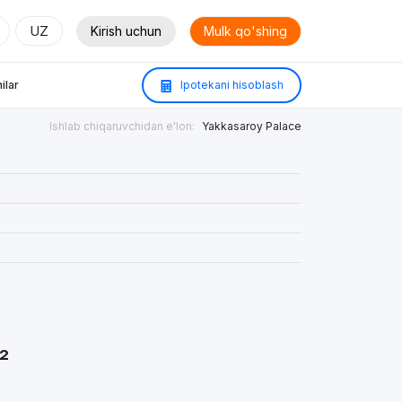
UZ
Kirish uchun
Mulk qo'shing
ilar
Ipotekani hisoblash
Ishlab chiqaruvchidan e'lon:
Yakkasaroy Palace
²