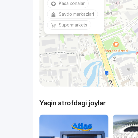
Kasalxonalar
Savdo markazlari
Supermarkets
Yaqin atrofdagi joylar