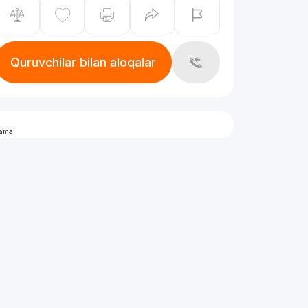
Quruvchilar bilan aloqalar
lama