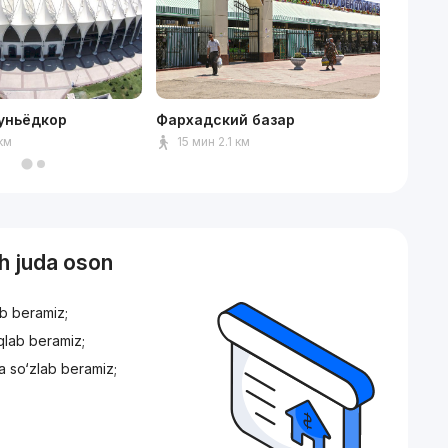
уньёдкор
Фархадский базар
Dream 
 км
15 мин 2.1 км
15 ми
sh juda oson
ib beramiz;
iqlab beramiz;
a so‘zlab beramiz;