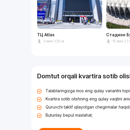
ТЦ Atlas
Стадион Б
3 мин 230 м
15 мин 2.1
Domtut orqali kvartira sotib oli
Talablaringizga mos eng qulay variantni top
Kvartira sotib olishning eng qulay vaqtini an
Quruvchi taklif qilayotgan chegirmalar haqid
Butunlay bepul maslahat;