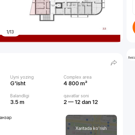
1/13
Rek
Uyni yozing
Complex area
G'isht
4 800 m²
Balandligi
qavatlar soni
3.5 m
2 — 12 dan 12
ланзар
Xaritada ko'rish