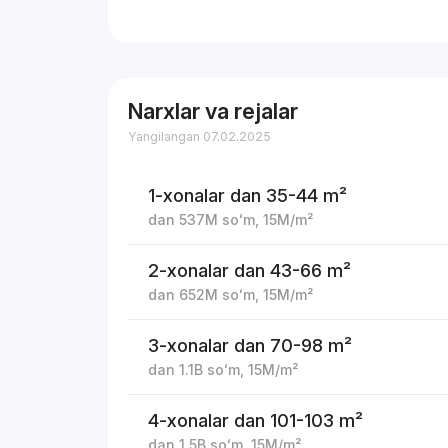
Narxlar va rejalar
Yangilangan 07.02.2025
1-xonalar
dan 35-44 m²
dan
537M
soʻm
,
15M
/m²
2-xonalar
dan 43-66 m²
dan
652M
soʻm
,
15M
/m²
3-xonalar
dan 70-98 m²
dan
1.1B
soʻm
,
15M
/m²
4-xonalar
dan 101-103 m²
dan
1.5B
soʻm
,
15M
/m²