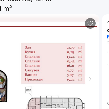
01 m²
1
T