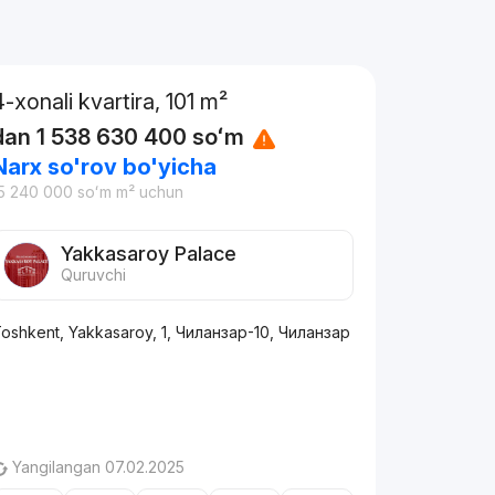
4-xonali kvartira, 101 m²
dan
1 538 630 400
soʻm
Narx so'rov bo'yicha
5 240 000
soʻm
m² uchun
Yakkasaroy Palace
Quruvchi
oshkent, Yakkasaroy, 1, Чиланзар-10, Чиланзар
Yangilangan 07.02.2025