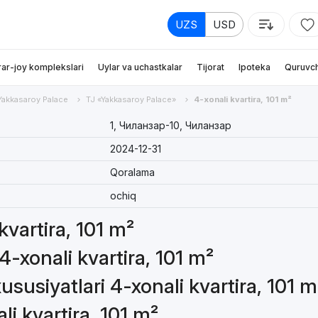
UZS
USD
rar-joy komplekslari
Uylar va uchastkalar
Tijorat
Ipoteka
Quruvch
Yakkasaroy Palace
TJ «Yakkasaroy Palace»
4-xonali kvartira, 101 m²
1, Чиланзар-10, Чиланзар
2024-12-31
Qoralama
ochiq
kvartira, 101 m²
4-xonali kvartira, 101 m²
susiyatlari 4-xonali kvartira, 101 m
li kvartira, 101 m²