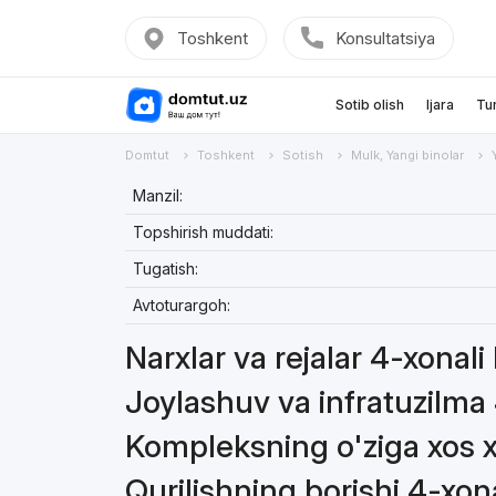
Toshkent
Konsultatsiya
Sotib olish
Ijara
Tu
Domtut
Toshkent
Sotish
Mulk, Yangi binolar
Manzil:
Topshirish muddati:
Tugatish:
Avtoturargoh:
Narxlar va rejalar 4-xonali 
Joylashuv va infratuzilma 
Kompleksning o'ziga xos xu
Qurilishning borishi 4-xona