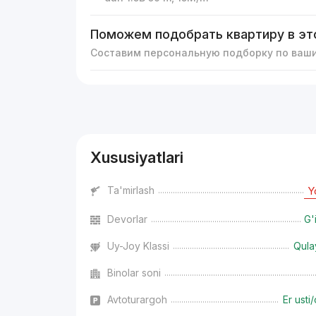
Поможем подобрать квартиру в эт
Составим персональную подборку по ваш
Reklama
Xususiyatlari
Ta'mirlash
Y
Devorlar
G'
Uy-Joy Klassi
Qula
Binolar soni
Avtoturargoh
Er usti/