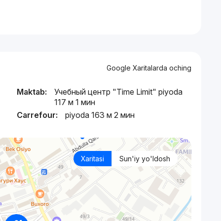
Google Xaritalarda oching
Maktab:
Учебный центр "Time Limit" piyoda
117 м 1 мин
Carrefour:
piyoda 163 м 2 мин
Xaritasi
Sun'iy yo'ldosh