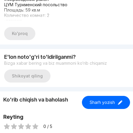
ЦУМ Туркменский посольство
Площадь: 59 кв.м
Количество комнат: 2
-паркинг
С готовым арендатором ($1300)
ЦЕНА: $155.000 торг
Ko'proq
+998933373776
Другие варианты: nejiloy_uzz
E'lon noto'g'ri to'ldirilganmi?
Bizga xabar bering va biz muammoni ko‘rib chiqamiz
Shikoyat qiling
Ko'rib chiqish va baholash
Sharh yozish
Reyting
0 / 5