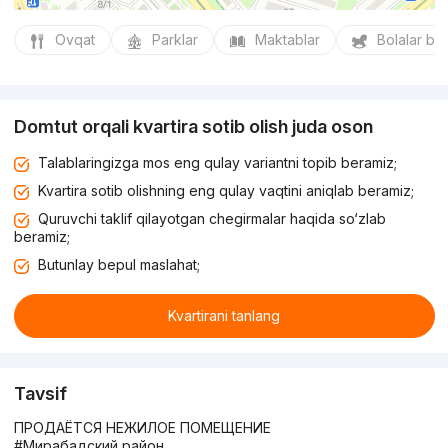
Ovqat
Parklar
Maktablar
Bolalar bo
Domtut orqali kvartira sotib olish juda oson
Talablaringizga mos eng qulay variantni topib beramiz;
Kvartira sotib olishning eng qulay vaqtini aniqlab beramiz;
Quruvchi taklif qilayotgan chegirmalar haqida so‘zlab
beramiz;
Butunlay bepul maslahat;
Kvartirani tanlang
Tavsif
ПРОДАЁТСЯ НЕЖИЛОЕ ПОМЕЩЕНИЕ
#Мирабадский район