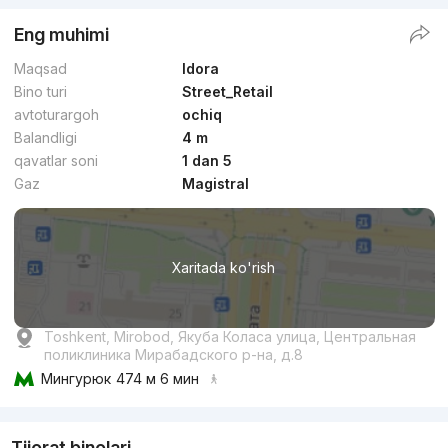
Eng muhimi
Maqsad
Idora
Bino turi
Street_Retail
avtoturargoh
ochiq
Balandligi
4 m
qavatlar soni
1 dan 5
Gaz
Magistral
Xaritada ko'rish
Toshkent, Mirobod, Якуба Коласа улица, Центральная
поликлиника Мирабадского р-на, д.8
Мингурюк
474 м 6 мин
Tijorat binolari