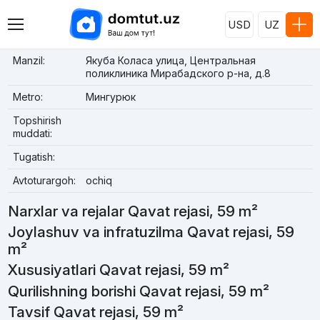
USD
UZ
Manzil:
Якуба Коласа улица, Центральная
поликлиника Мирабадского р-на, д.8
Metro:
Мингурюк
Topshirish
muddati:
Tugatish:
Avtoturargoh:
ochiq
Narxlar va rejalar Qavat rejasi, 59 m²
Joylashuv va infratuzilma Qavat rejasi, 59
m²
Xususiyatlari Qavat rejasi, 59 m²
Qurilishning borishi Qavat rejasi, 59 m²
Tavsif Qavat rejasi, 59 m²