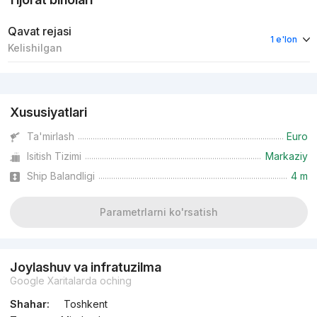
Qavat rejasi
1 e'lon
Kelishilgan
Reklama
Xususiyatlari
Ta'mirlash
Euro
Isitish Tizimi
Markaziy
Ship Balandligi
4 m
Parametrlarni ko'rsatish
Joylashuv va infratuzilma
Google Xaritalarda oching
Shahar:
Toshkent