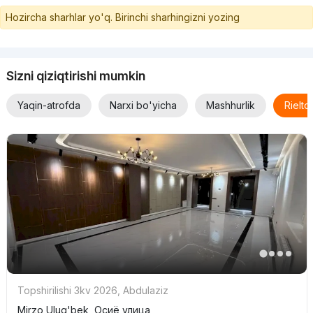
Hozircha sharhlar yo'q. Birinchi sharhingizni yozing
Sizni qiziqtirishi mumkin
Yaqin-atrofda
Narxi bo'yicha
Mashhurlik
Rielt
Topshirilishi 3kv 2026
,
Abdulaziz
Mirzo Ulug'bek, Осиё улица