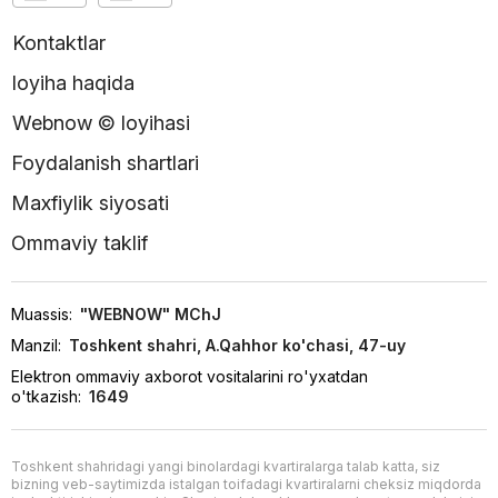
Kontaktlar
loyiha haqida
Webnow © loyihasi
Foydalanish shartlari
Maxfiylik siyosati
Ommaviy taklif
Muassis:
"WEBNOW" MChJ
Manzil:
Toshkent shahri, A.Qahhor ko'chasi, 47-uy
Elektron ommaviy axborot vositalarini ro'yxatdan
o'tkazish:
1649
Toshkent shahridagi yangi binolardagi kvartiralarga talab katta, siz
bizning veb-saytimizda istalgan toifadagi kvartiralarni cheksiz miqdorda