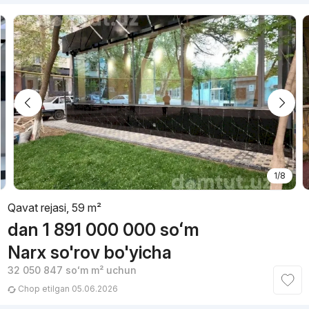
1/8
Qavat rejasi, 59 m²
dan
1 891 000 000
soʻm
Narx so'rov bo'yicha
32 050 847
soʻm
m² uchun
Chop etilgan 05.06.2026