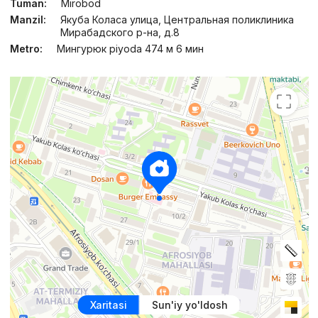
Tuman:
Mirobod
Manzil:
Якуба Коласа улица, Центральная поликлиника
Мирабадского р-на, д.8
Metro:
Мингурюк piyoda 474 м 6 мин
Xaritasi
Sun'iy yo'ldosh