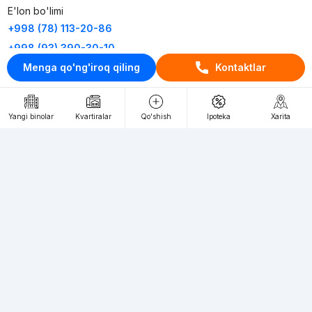
E'lon bo'limi
+998 (78) 113-20-86
+998 (93) 390-30-10
Menga qo'ng'iroq qiling
Kontaktlar
Пн-Пт. С 9:30 до 18:00
RU
UZ
Yangi binolar
Kvartiralar
Qo'shish
Ipoteka
Xarita
Kontaktlar
loyiha haqida
Webnow © loyihasi
Foydalanish shartlari
Maxfiylik siyosati
Ommaviy taklif