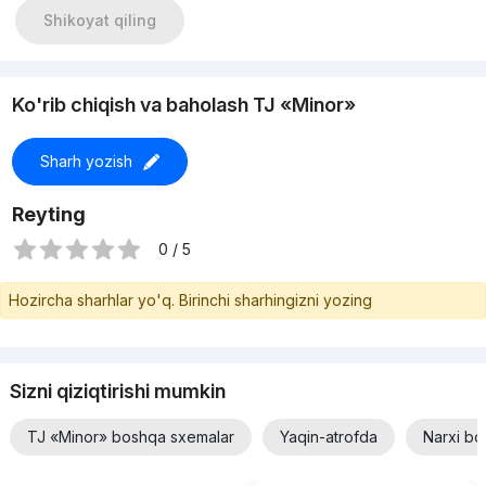
(ТЕЛ) +.998.95.795.03.33
Shikoyat qiling
Если не отвечаю на звонок, пишите в телеграмм
Моб: +.998.95.795.03.33
( ТЕЛЕГРАМ 24/7 )
С уважением Мухаммад Амин
Ko'rib chiqish va baholash TJ «Minor»
Ваш Эксперт По Недвижимости
Компания "Expert Real
Sharh yozish
Reyting
0 / 5
Hozircha sharhlar yo'q. Birinchi sharhingizni yozing
Sizni qiziqtirishi mumkin
TJ «Minor» boshqa sxemalar
Yaqin-atrofda
Narxi bo