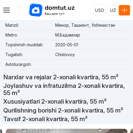
USD
UZ
Manzil:
Минор, Ташкент, Узбекистан
Metro:
М.Бадамзар
Topshirish muddati:
2020-05-01
Tugatish:
Chistovoy
Avtoturargoh:
Narxlar va rejalar 2-xonali kvartira, 55 m²
Joylashuv va infratuzilma 2-xonali kvartira,
55 m²
Xususiyatlari 2-xonali kvartira, 55 m²
Qurilishning borishi 2-xonali kvartira, 55 m²
Tavsif 2-xonali kvartira, 55 m²