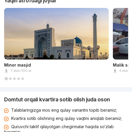
Yaqin atrofdagi joylar
Minor masjid
Malik sa
7 мин 550 м
4 мин 
Domtut orqali kvartira sotib olish juda oson
Talablaringizga mos eng qulay variantni topib beramiz;
Kvartira sotib olishning eng qulay vaqtini aniqlab beramiz;
Quruvchi taklif qilayotgan chegirmalar haqida so‘zlab
beramiz;