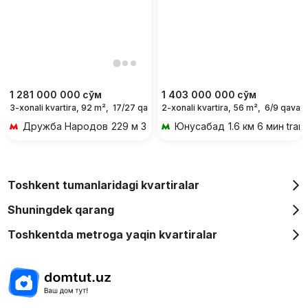
1 281 000 000
сўм
1 403 000 000
сўм
3-xonali kvartira, 92 m²,
17/27 qavat
2-xonali kvartira, 56 m²,
6/9 qavat
Дружба Народов
229 м 3 мин piyoda
Юнусабад
1.6 км 6 мин tran
Toshkent tumanlaridagi kvartiralar
Shuningdek qarang
Toshkentda metroga yaqin kvartiralar