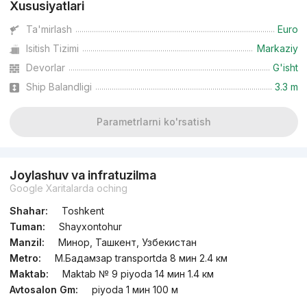
Xususiyatlari
Ta'mirlash
Euro
Isitish Tizimi
Markaziy
Devorlar
G'isht
Ship Balandligi
3.3 m
Parametrlarni ko'rsatish
Joylashuv va infratuzilma
Google Xaritalarda oching
Shahar:
Toshkent
Tuman:
Shayxontohur
Manzil:
Минор, Ташкент, Узбекистан
Metro:
М.Бадамзар transportda 8 мин 2.4 км
Maktab:
Maktab № 9 piyoda 14 мин 1.4 км
Avtosalon Gm:
piyoda 1 мин 100 м