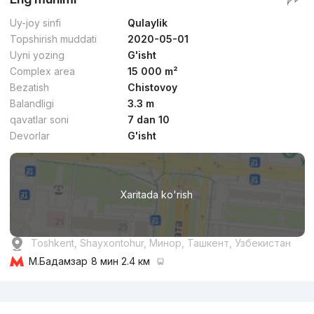
Uy-joy sinfi
Qulaylik
Topshirish muddati
2020-05-01
Uyni yozing
G'isht
Complex area
15 000 m²
Bezatish
Chistovoy
Balandligi
3.3 m
qavatlar soni
7 dan 10
Devorlar
G'isht
Xaritada ko'rish
Toshkent, Shayxontohur, Минор, Ташкент, Узбекистан
М.Бадамзар
8 мин 2.4 км
Reklama