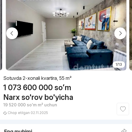
1/13
Sotuvda 2-xonali kvartira, 55 m²
1 073 600 000
soʻm
Narx so'rov bo'yicha
19 520 000
soʻm
m² uchun
Chop etilgan 02.11.2025
Eng muhimi