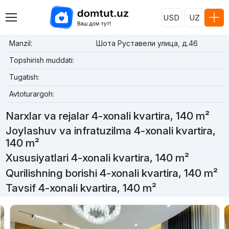
USD
UZ
Manzil:
Шота Руставели улица, д.46
Topshirish muddati:
Tugatish:
Avtoturargoh:
Narxlar va rejalar 4-xonali kvartira, 140 m²
Joylashuv va infratuzilma 4-xonali kvartira,
140 m²
Xususiyatlari 4-xonali kvartira, 140 m²
Qurilishning borishi 4-xonali kvartira, 140 m²
Tavsif 4-xonali kvartira, 140 m²