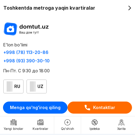
Toshkentda metroga yaqin kvartiralar
E'lon bo'limi
+998 (78) 113-20-86
+998 (93) 390-30-10
Пн-Пт. С 9:30 до 18:00
RU
UZ
Kontaktlar
Menga qo'ng'iroq qiling
Kontaktlar
loyiha haqida
Webnow © loyihasi
Yangi binolar
Kvartiralar
Qo'shish
Ipoteka
Xarita