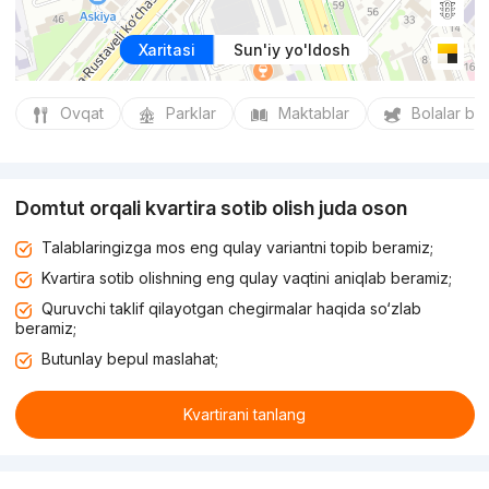
Xaritasi
Sun'iy yo'ldosh
Ovqat
Parklar
Maktablar
Bolalar bo
Domtut orqali kvartira sotib olish juda oson
Talablaringizga mos eng qulay variantni topib beramiz;
Kvartira sotib olishning eng qulay vaqtini aniqlab beramiz;
Quruvchi taklif qilayotgan chegirmalar haqida so‘zlab
beramiz;
Butunlay bepul maslahat;
Kvartirani tanlang