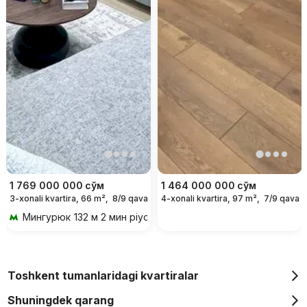
1 769 000 000
сўм
1 464 000 000
сўм
3-xonali kvartira, 66 m²,
8/9 qavat
4-xonali kvartira, 97 m²,
7/9 qavat
Мингурюк
132 м 2 мин piyoda
Toshkent tumanlaridagi kvartiralar
Shuningdek qarang