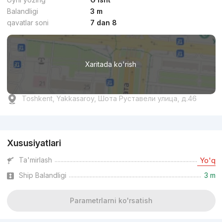
Balandligi
3 m
qavatlar soni
7 dan 8
Xaritada ko'rish
Toshkent, Yakkasaroy, Шота Руставели улица, д.46
Reklama
Xususiyatlari
Ta'mirlash
Yo'q
Ship Balandligi
3 m
Parametrlarni ko'rsatish