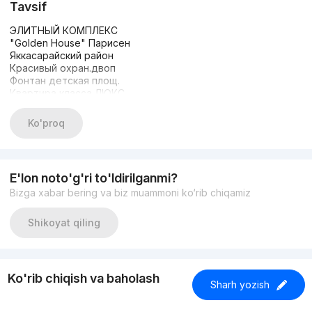
Tavsif
ЭЛИТНЫЙ КОМПЛЕКС
"Golden House" Парисен
Яккасарайский район
Красивый охран.двоп
Фонтан детская площ.
Квартира класса ЛЮКС
Мебелью и ТЕХНИКОЙ
Комнат : 4
Ko'proq
Этаж : 7
Этажность : 8
площадь 140м2
ЦЕНА: 330 000у.е /торг
E'lon noto'g'ri to'ldirilganmi?
Bizga xabar bering va biz muammoni ko‘rib chiqamiz
Shikoyat qiling
Ko'rib chiqish va baholash
Sharh yozish