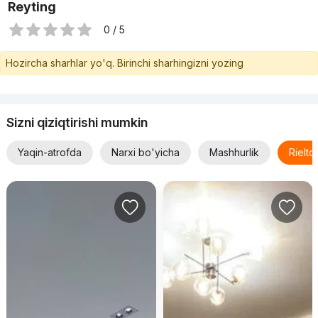
Reyting
0 / 5
Hozircha sharhlar yo'q. Birinchi sharhingizni yozing
Sizni qiziqtirishi mumkin
Yaqin-atrofda
Narxi bo'yicha
Mashhurlik
Rielt