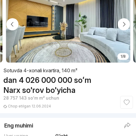
1/8
Sotuvda 4-xonali kvartira, 140 m²
dan
4 026 000 000
soʻm
Narx so'rov bo'yicha
28 757 143
soʻm
m² uchun
Chop etilgan 12.06.2024
Eng muhimi
Uyni yozing
G'isht