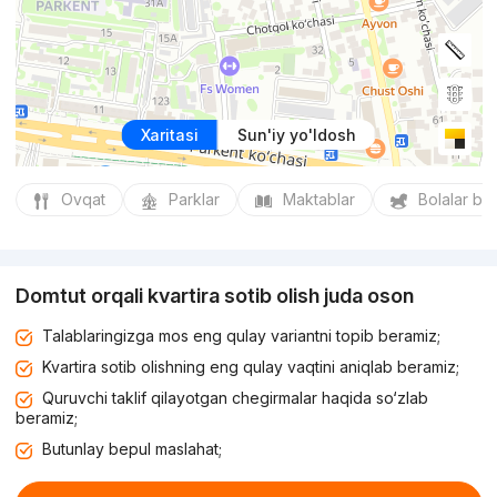
Xaritasi
Sun'iy yo'ldosh
Ovqat
Parklar
Maktablar
Bolalar bo
Domtut orqali kvartira sotib olish juda oson
Talablaringizga mos eng qulay variantni topib beramiz;
Kvartira sotib olishning eng qulay vaqtini aniqlab beramiz;
Quruvchi taklif qilayotgan chegirmalar haqida so‘zlab
beramiz;
Butunlay bepul maslahat;