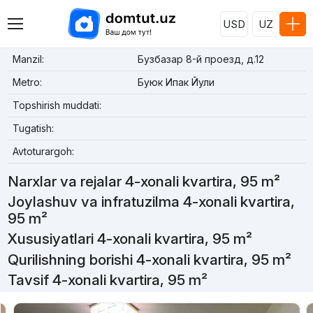
USD
UZ
Manzil:
Бузбазар 8-й проезд, д.12
Metro:
Буюк Ипак Йули
Topshirish muddati:
Tugatish:
Avtoturargoh:
Narxlar va rejalar 4-xonali kvartira, 95 m²
Joylashuv va infratuzilma 4-xonali kvartira,
95 m²
Xususiyatlari 4-xonali kvartira, 95 m²
Qurilishning borishi 4-xonali kvartira, 95 m²
Tavsif 4-xonali kvartira, 95 m²