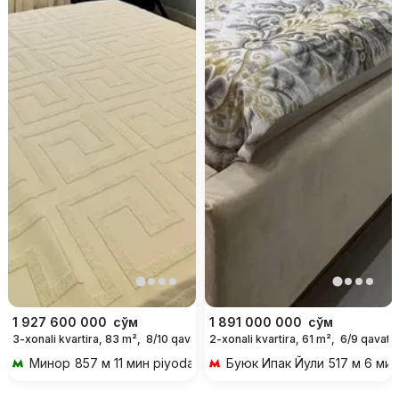
1 927 600 000
сўм
1 891 000 000
сўм
3-xonali kvartira, 83 m²,
8/10 qavat
2-xonali kvartira, 61 m²,
6/9 qavat
Минор
857 м 11 мин piyoda
Буюк Ипак Йули
517 м 6 мин