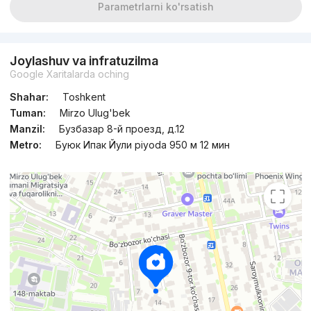
Parametrlarni ko'rsatish
Joylashuv va infratuzilma
Google Xaritalarda oching
Shahar:
Toshkent
Tuman:
Mirzo Ulug'bek
Manzil:
Бузбазар 8-й проезд, д.12
Metro:
Буюк Ипак Йули piyoda 950 м 12 мин