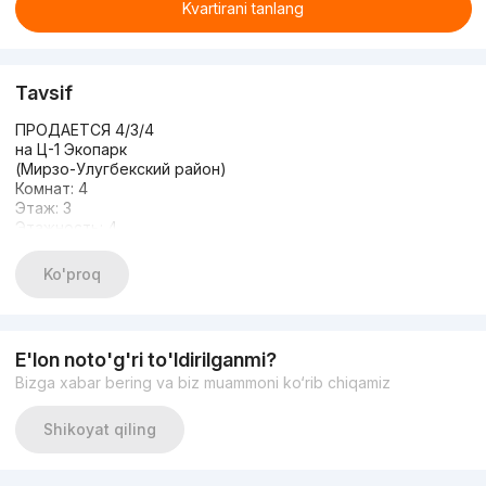
Kvartirani tanlang
Tavsif
ПРОДАЕТСЯ 4/3/4
на Ц-1 Экопарк
(Мирзо-Улугбекский район)
Комнат: 4
Этаж: 3
Этажность: 4
Общая площадь: 95м2
Два(2) санузла
Ko'proq
Состояние: евроремонт
С МЕБЕЛЬЮ И ТЕХНИКОЙ
Цена: 168 000 у.е./Мини торг
Тел+998980077884
E'lon noto'g'ri to'ldirilganmi?
Bizga xabar bering va biz muammoni ko‘rib chiqamiz
Shikoyat qiling