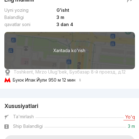
Uyni yozing
G'isht
Balandligi
3 m
qavatlar soni
3 dan 4
Xaritada ko'rish
Toshkent, Mirzo Ulug'bek, Бузбазар 8-й проезд, д.12
Буюк Ипак Йули
950 м 12 мин
Reklama
Xususiyatlari
Ta'mirlash
Yo'q
Ship Balandligi
3 m