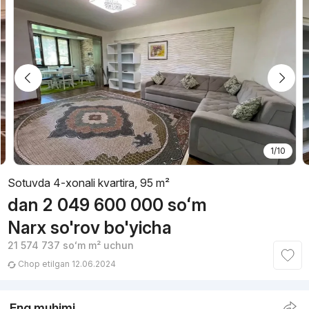
1/10
Sotuvda 4-xonali kvartira, 95 m²
dan
2 049 600 000
soʻm
Narx so'rov bo'yicha
21 574 737
soʻm
m² uchun
Chop etilgan 12.06.2024
Eng muhimi