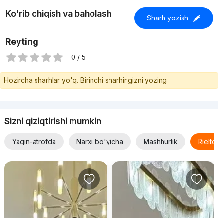
Ko'rib chiqish va baholash
Sharh yozish
Reyting
0 / 5
Hozircha sharhlar yo'q. Birinchi sharhingizni yozing
Sizni qiziqtirishi mumkin
Yaqin-atrofda
Narxi bo'yicha
Mashhurlik
Rielt