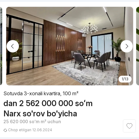
1/13
Sotuvda 3-xonali kvartira, 100 m²
dan
2 562 000 000
soʻm
Narx so'rov bo'yicha
25 620 000
soʻm
m² uchun
Chop etilgan 12.06.2024