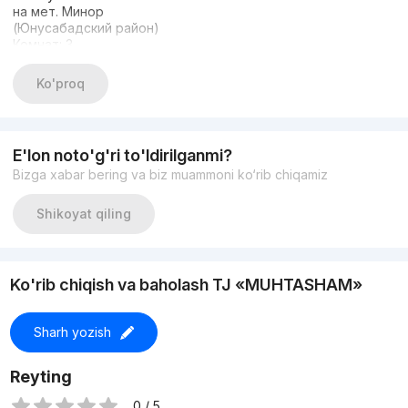
на мет. Минор
(Юнусабадский район)
Комнат: 3
Этаж: 8
Этажность: 9
Ko'proq
Общая площадь: 100м2
Два санузела
Состояние: авторский ремонт
С МЕБЕЛЬЮ И ТЕХНИКОЙ
E'lon noto'g'ri to'ldirilganmi?
ЦЕНА: 210 000 у.е.
Bizga xabar bering va biz muammoni ko‘rib chiqamiz
Тел+998980077884
Shikoyat qiling
Ko'rib chiqish va baholash TJ «MUHTASHAM»
Sharh yozish
Reyting
0 / 5