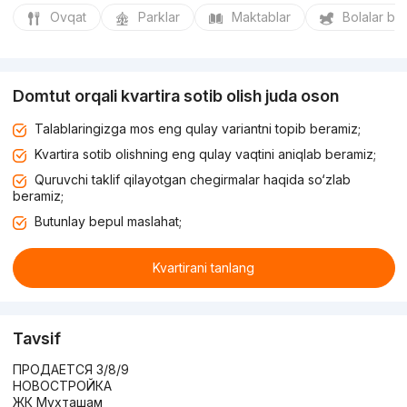
Ovqat
Parklar
Maktablar
Bolalar bo
Domtut orqali kvartira sotib olish juda oson
Talablaringizga mos eng qulay variantni topib beramiz;
Kvartira sotib olishning eng qulay vaqtini aniqlab beramiz;
Quruvchi taklif qilayotgan chegirmalar haqida so‘zlab
beramiz;
Butunlay bepul maslahat;
Kvartirani tanlang
Tavsif
ПРОДАЕТСЯ 3/8/9
НОВОСТРОЙКА
ЖК Мухташам