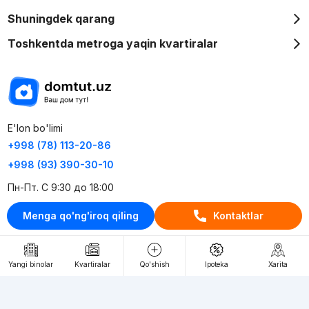
Shuningdek qarang
Toshkentda metroga yaqin kvartiralar
E'lon bo'limi
+998 (78) 113-20-86
+998 (93) 390-30-10
Пн-Пт. С 9:30 до 18:00
Menga qo'ng'iroq qiling
Kontaktlar
RU
UZ
Kontaktlar
Yangi binolar
Kvartiralar
Qo'shish
Ipoteka
Xarita
loyiha haqida