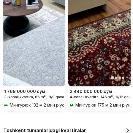
1 769 000 000
сўм
2 440 000 000
сўм
3-xonali kvartira, 66 m²,
8/9 qavat
4-xonali kvartira, 146 m²,
6/12 qava
Мингурюк
132 м 2 мин piyoda
Мингурюк
175 м 2 мин piyo
Toshkent tumanlaridagi kvartiralar