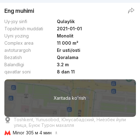
Eng muhimi
Uy-joy sinfi
Qulaylik
Topshirish muddati
2021-01-01
Uyni yozing
Monolit
Complex area
11 000 m²
avtoturargoh
Er usti/osti
Bezatish
Qoralama
Balandligi
3.2 m
qavatlar soni
8 dan 11
Xaritada ko'rish
Toshkent, Yunusobod, Юнусабадский, Ниёзбек йули
улица, Буюк Турон махалля
Minor
305 м 4 мин