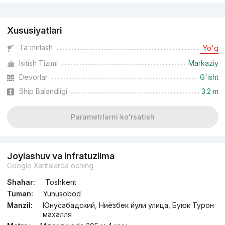
Reklama
Xususiyatlari
Ta'mirlash
Yo'q
Isitish Tizimi
Markaziy
Devorlar
G'isht
Ship Balandligi
3.2 m
Parametrlarni ko'rsatish
Joylashuv va infratuzilma
Google Xaritalarda oching
Shahar:
Toshkent
Tuman:
Yunusobod
Manzil:
Юнусабадский, Ниёзбек йули улица, Буюк Турон
махалля