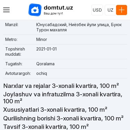
USD
UZ
Manzil:
Юнусабадский, Ниёзбек йули улица, Буюк
Турон махалля
Metro:
Minor
Topshirish
2021-01-01
muddati:
Tugatish:
Qoralama
Avtoturargoh:
ochiq
Narxlar va rejalar 3-xonali kvartira, 100 m²
Joylashuv va infratuzilma 3-xonali kvartira,
100 m²
Xususiyatlari 3-xonali kvartira, 100 m²
Qurilishning borishi 3-xonali kvartira, 100 m²
Tavsif 3-xonali kvartira, 100 m²