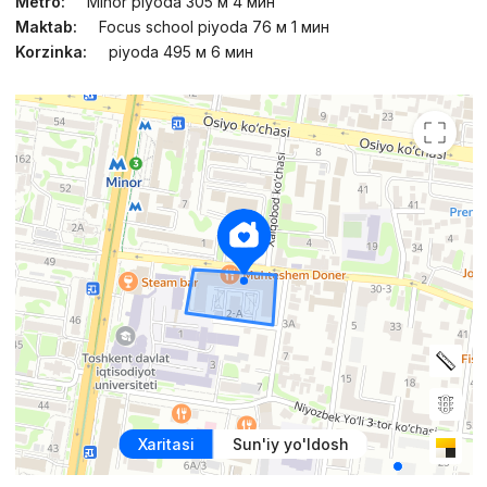
Metro:
Minor piyoda 305 м 4 мин
Maktab:
Focus school piyoda 76 м 1 мин
Korzinka:
piyoda 495 м 6 мин
Xaritasi
Sun'iy yo'ldosh