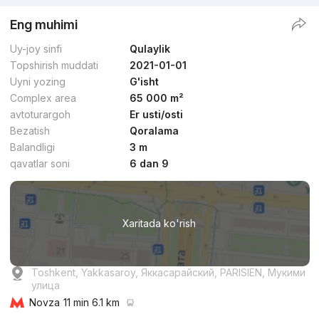
Eng muhimi
Uy-joy sinfi
Qulaylik
Topshirish muddati
2021-01-01
Uyni yozing
G'isht
Complex area
65 000 m²
avtoturargoh
Er usti/osti
Bezatish
Qoralama
Balandligi
3 m
qavatlar soni
6 dan 9
Xaritada ko'rish
Toshkent, Yakkasaroy, Яккасарайский, PARISIEN, Мукими
улица
Novza
11 min 6.1 km