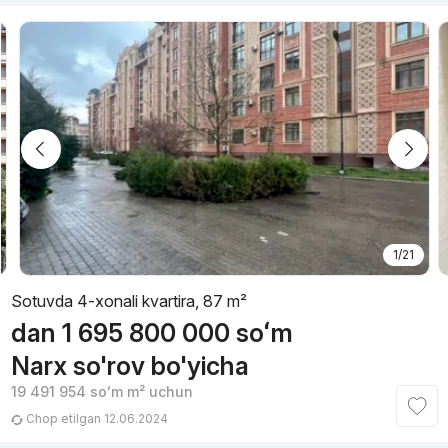
1/21
Sotuvda 4-xonali kvartira, 87 m²
dan
1 695 800 000
soʻm
Narx so'rov bo'yicha
19 491 954
soʻm
m² uchun
Chop etilgan 12.06.2024