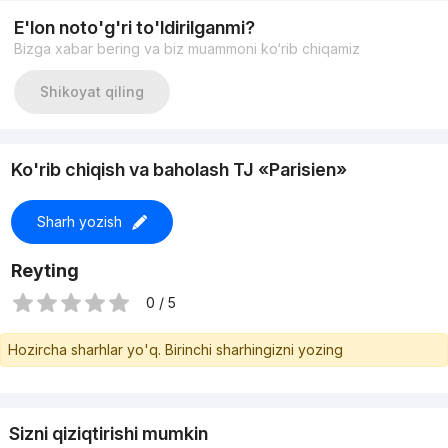
E'lon noto'g'ri to'ldirilganmi?
Bizga xabar bering va biz muammoni ko‘rib chiqamiz
Shikoyat qiling
Ko'rib chiqish va baholash TJ «Parisien»
Sharh yozish
Reyting
0 / 5
Hozircha sharhlar yo'q. Birinchi sharhingizni yozing
Sizni qiziqtirishi mumkin