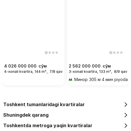
4 026 000 000
сўм
2 562 000 000
сўм
4-xonali kvartira, 144 m²,
7/8 qavat
3-xonali kvartira, 133 m²,
8/9 qavat
Минор
305 м 4 мин piyoda
Toshkent tumanlaridagi kvartiralar
Shuningdek qarang
Toshkentda metroga yaqin kvartiralar