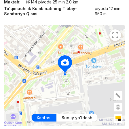
Maktab:
№144 piyoda 25 min 2.0 km
Toʻqimachilik Kombinatining Tibbiy-
piyoda 12 min
Sanitariya Qismi:
950 m
Xaritasi
Sun'iy yo'ldosh