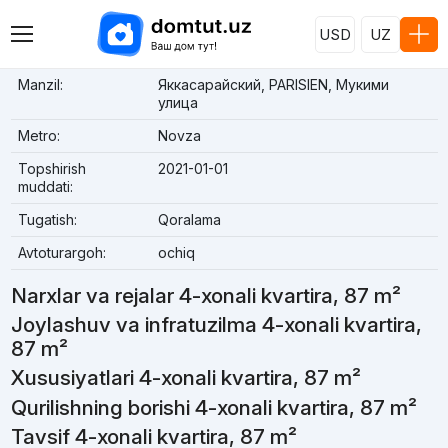
USD
UZ
Manzil:
Яккасарайский, PARISIEN, Мукими
улица
Metro:
Novza
Topshirish
2021-01-01
muddati:
Tugatish:
Qoralama
Avtoturargoh:
ochiq
Narxlar va rejalar 4-xonali kvartira, 87 m²
Joylashuv va infratuzilma 4-xonali kvartira,
87 m²
Xususiyatlari 4-xonali kvartira, 87 m²
Qurilishning borishi 4-xonali kvartira, 87 m²
Tavsif 4-xonali kvartira, 87 m²