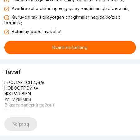
Kvartira sotib olishning eng qulay vaqtini aniqlab beramiz;
Quruvchi taklif qilayotgan chegirmalar haqida so‘zlab
beramiz;
Butunlay bepul maslahat;
Kvartirani tanlang
Tavsif
ПРОДАЕТСЯ 4/6/8
НОВОСТРОЙКА
ЖК PARISIEN
Ул. Мукимий
(Яккасарайский район)
Комнат: 4
Этаж: 6
Этажность: 8
Ko'proq
Общая площадь: 87 м2
Состояние: качественный ремонт
ЦЕНА: 139 000 у.е