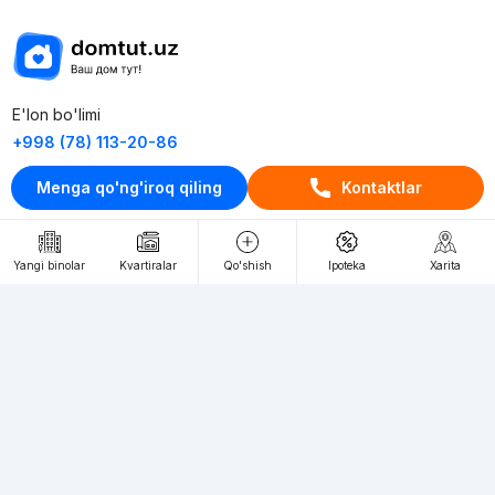
E'lon bo'limi
+998 (78) 113-20-86
+998 (93) 390-30-10
Menga qo'ng'iroq qiling
Kontaktlar
Пн-Пт. С 9:30 до 18:00
RU
UZ
Yangi binolar
Kvartiralar
Qo'shish
Ipoteka
Xarita
Kontaktlar
loyiha haqida
Webnow © loyihasi
Foydalanish shartlari
Maxfiylik siyosati