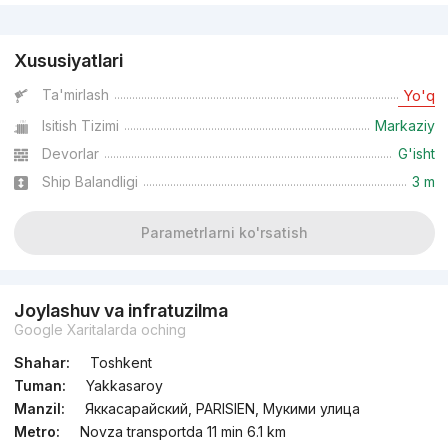
Reklama
Xususiyatlari
Ta'mirlash
Yo'q
Isitish Tizimi
Markaziy
Devorlar
G'isht
Ship Balandligi
3 m
Parametrlarni ko'rsatish
Joylashuv va infratuzilma
Google Xaritalarda oching
Shahar:
Toshkent
Tuman:
Yakkasaroy
Manzil:
Яккасарайский, PARISIEN, Мукими улица
Metro:
Novza transportda 11 min 6.1 km