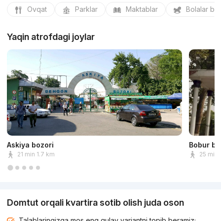
Ovqat
Parklar
Maktablar
Bolalar bo
Yaqin atrofdagi joylar
Askiya bozori
Bobur bo
21 min 1.7 km
25 min 
Domtut orqali kvartira sotib olish juda oson
Talablaringizga mos eng qulay variantni topib beramiz;