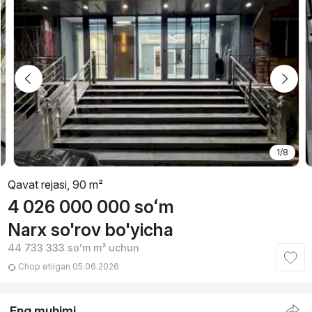
1/8
Qavat rejasi, 90 m²
4 026 000 000
soʻm
Narx so'rov bo'yicha
44 733 333
soʻm
m² uchun
Chop etilgan 05.06.2026
Eng muhimi