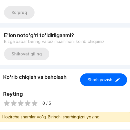
+998933373776
Другие варианты: nejiloy_uzz
Ko'proq
E'lon noto'g'ri to'ldirilganmi?
Bizga xabar bering va biz muammoni ko‘rib chiqamiz
Shikoyat qiling
Ko'rib chiqish va baholash
Sharh yozish
Reyting
0 / 5
Hozircha sharhlar yo'q. Birinchi sharhingizni yozing