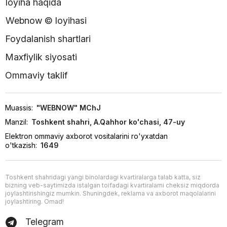
loyiha haqida
Webnow © loyihasi
Foydalanish shartlari
Maxfiylik siyosati
Ommaviy taklif
Muassis:
"WEBNOW" MChJ
Manzil:
Toshkent shahri, A.Qahhor ko'chasi, 47-uy
Elektron ommaviy axborot vositalarini ro'yxatdan
o'tkazish:
1649
Toshkent shahridagi yangi binolardagi kvartiralarga talab katta, siz
bizning veb-saytimizda istalgan toifadagi kvartiralarni cheksiz miqdorda
joylashtirishingiz mumkin. Shuningdek, reklama va axborot maqolalarini
joylashtiring. Omad!
Telegram