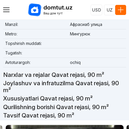
USD
UZ
Manzil:
Афрасиаб улица
Metro:
Мингурюк
Topshirish muddati:
Tugatish:
Avtoturargoh:
ochiq
Narxlar va rejalar Qavat rejasi, 90 m²
Joylashuv va infratuzilma Qavat rejasi, 90
m²
Xususiyatlari Qavat rejasi, 90 m²
Qurilishning borishi Qavat rejasi, 90 m²
Tavsif Qavat rejasi, 90 m²