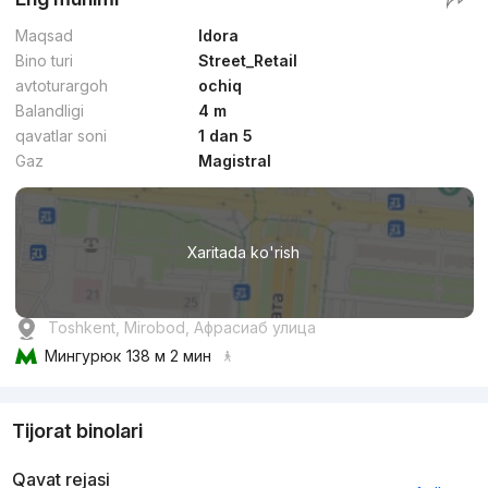
Maqsad
Idora
Bino turi
Street_Retail
avtoturargoh
ochiq
Balandligi
4 m
qavatlar soni
1 dan 5
Gaz
Magistral
Xaritada ko'rish
Toshkent, Mirobod, Афрасиаб улица
Мингурюк
138 м 2 мин
Tijorat binolari
Qavat rejasi