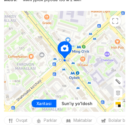
Xaritasi
Sun'iy yo'ldosh
Ovqat
Parklar
Maktablar
Bolalar bo