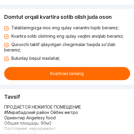
Domtut orqali kvartira sotib olish juda oson
Talablaringizga mos eng qulay variantni topib beramiz;
Kvartira sotib olishning eng qulay vaqtini aniqlab beramiz;
Quruvchi taklif qilayotgan chegirmalar haqida so‘zlab
beramiz;
Butunlay bepul maslahat;
Kvartirani tanlang
Tavsif
ПРОДАЁТСЯ НЕЖИЛОЕ ПОМЕЩЕНИЕ
#Мирабадский район Ойбек метро
Ориентир Angelesy food
Общая площадь: 90м2
Состояние: евроремонт
ЦЕНА: 330.000$