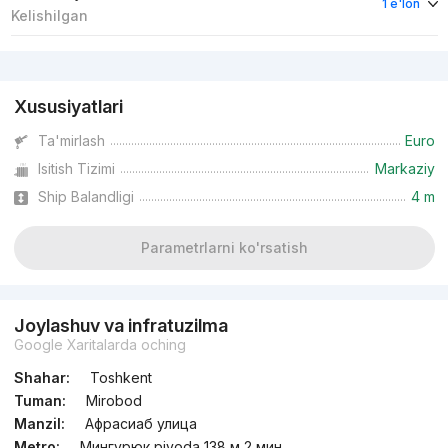
1 e'lon
Kelishilgan
Reklama
Xususiyatlari
Ta'mirlash
Euro
Isitish Tizimi
Markaziy
Ship Balandligi
4 m
Parametrlarni ko'rsatish
Joylashuv va infratuzilma
Google Xaritalarda oching
Shahar:
Toshkent
Tuman:
Mirobod
Manzil:
Афрасиаб улица
Metro:
Мингурюк piyoda 138 м 2 мин