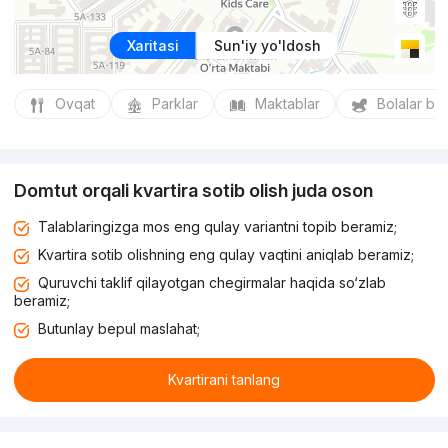
Xaritasi
Sun'iy yo'ldosh
Ovqat
Parklar
Maktablar
Bolalar bo
Domtut orqali kvartira sotib olish juda oson
Talablaringizga mos eng qulay variantni topib beramiz;
Kvartira sotib olishning eng qulay vaqtini aniqlab beramiz;
Quruvchi taklif qilayotgan chegirmalar haqida so‘zlab
beramiz;
Butunlay bepul maslahat;
Kvartirani tanlang