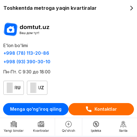
Toshkentda metroga yaqin kvartiralar
E'lon bo'limi
+998 (78) 113-20-86
+998 (93) 390-30-10
Пн-Пт. С 9:30 до 18:00
RU
UZ
Kontaktlar
Menga qo'ng'iroq qiling
Kontaktlar
loyiha haqida
Webnow © loyihasi
Yangi binolar
Kvartiralar
Qo'shish
Ipoteka
Xarita