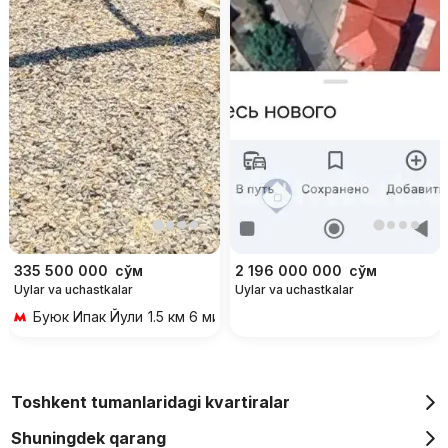
335 500 000
сўм
2 196 000 000
сўм
Uylar va uchastkalar
Uylar va uchastkalar
Буюк Ипак Йули
1.5 км 6 мин transportda
Toshkent tumanlaridagi kvartiralar
Shuningdek qarang