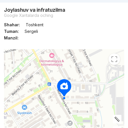
Joylashuv va infratuzilma
Google Xaritalarda oching
Shahar:
Toshkent
Tuman:
Sergeli
Manzil: