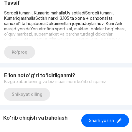
Tavsif
Sergeli tumani, Kumariq mahallaUy sotiladiSergeli tumani,
Kumariq mahallaSotish narxi: 3.105 ta xona + oshxona1 ta
sanuzel1 ta hojatxonaDokumentlari joyidaJoylashuv: Kum Arik
masjid yonidaYon atrofida sport zal, maktab, bolalar bog`chasi,
o`quv markazi, supermarket va barcha turdagi dokonlar
joylashganNarxi: 90.000$Kontaktlar: 778005445, 944165445,
333035445
Ko'proq
E'lon noto'g'ri to'ldirilganmi?
Bizga xabar bering va biz muammoni ko‘rib chiqamiz
Shikoyat qiling
Ko'rib chiqish va baholash
Sharh yozish