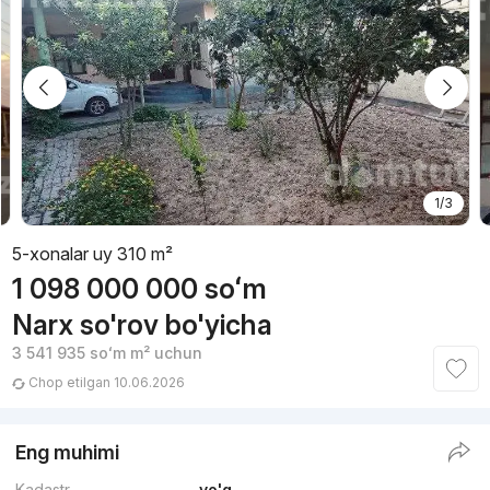
1/3
5-xonalar uy 310 m²
1 098 000 000
soʻm
Narx so'rov bo'yicha
3 541 935
soʻm
m² uchun
Chop etilgan 10.06.2026
Eng muhimi
Kadastr
yo'q