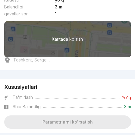
Balandligi
3 m
qavatlar soni
1
Xaritada ko'rish
Toshkent, Sergeli,
Reklama
Xususiyatlari
Ta'mirlash
Yo'q
Ship Balandligi
3 m
Parametrlarni ko'rsatish