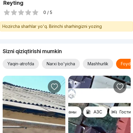
Reyting
0 / 5
Hozircha sharhlar yo'q. Birinchi sharhingizni yozing
Sizni qiziqtirishi mumkin
Yaqin-atrofda
Narxi bo'yicha
Mashhurlik
Foyda