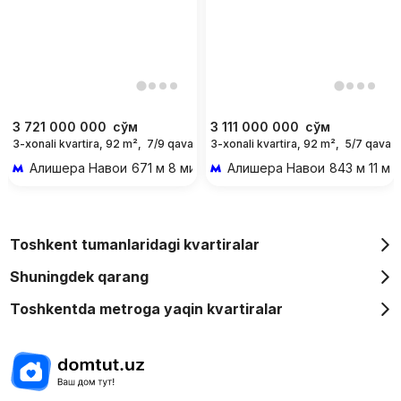
3 721 000 000
сўм
3 111 000 000
сўм
3-xonali kvartira, 92 m²,
7/9 qavat
3-xonali kvartira, 92 m²,
5/7 qavat
Алишера Навои
671 м 8 мин piyoda
Алишера Навои
843 м 11 ми
Toshkent tumanlaridagi kvartiralar
Shuningdek qarang
Toshkentda metroga yaqin kvartiralar