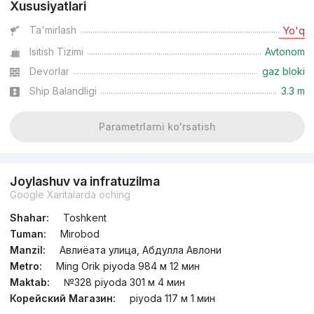
Xususiyatlari
Ta'mirlash
Yo'q
Isitish Tizimi
Avtonom
Devorlar
gaz bloki
Ship Balandligi
3.3 m
Parametrlarni ko'rsatish
Joylashuv va infratuzilma
Google Xaritalarda oching
Shahar:
Toshkent
Tuman:
Mirobod
Manzil:
Авлиёата улица, Абдулла Авлони
Metro:
Ming Orik piyoda 984 м 12 мин
Maktab:
№328 piyoda 301 м 4 мин
Корейский Магазин:
piyoda 117 м 1 мин