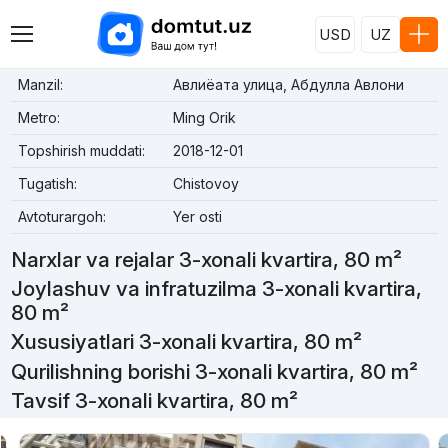
USD
UZ
Manzil:
Авлиёата улица, Абдулла Авлони
Metro:
Ming Orik
Topshirish muddati:
2018-12-01
Tugatish:
Chistovoy
Avtoturargoh:
Yer osti
Narxlar va rejalar 3-xonali kvartira, 80 m²
Joylashuv va infratuzilma 3-xonali kvartira,
80 m²
Xususiyatlari 3-xonali kvartira, 80 m²
Qurilishning borishi 3-xonali kvartira, 80 m²
Tavsif 3-xonali kvartira, 80 m²