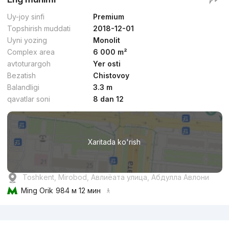
Uy-joy sinfi
Premium
Topshirish muddati
2018-12-01
Uyni yozing
Monolit
Complex area
6 000 m²
avtoturargoh
Yer osti
Bezatish
Chistovoy
Balandligi
3.3 m
qavatlar soni
8 dan 12
Xaritada ko'rish
Toshkent, Mirobod, Авлиёата улица, Абдулла Авлони
Ming Orik
984 м 12 мин
Reklama