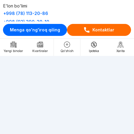
E'lon bo'limi
+998 (78) 113-20-86
+998 (93) 390-30-10
Menga qo'ng'iroq qiling
Kontaktlar
Пн-Пт. С 9:30 до 18:00
RU
UZ
Yangi binolar
Kvartiralar
Qo'shish
Ipoteka
Xarita
Kontaktlar
loyiha haqida
Webnow © loyihasi
Foydalanish shartlari
Maxfiylik siyosati
Ommaviy taklif