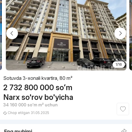
1/16
Sotuvda 3-xonali kvartira, 80 m²
2 732 800 000
soʻm
Narx so'rov bo'yicha
34 160 000
soʻm
m² uchun
Chop etilgan 31.05.2025
Eng muhimi