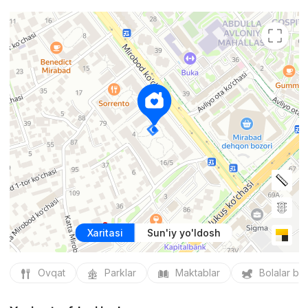
Xaritasi
Sun'iy yo'ldosh
Ovqat
Parklar
Maktablar
Bolalar bo