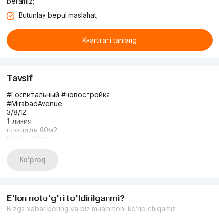
beramiz;
Butunlay bepul maslahat;
Kvartirani tanlang
Tavsif
#Госпитальный #новостройка
#MirabadAvenue
3/8/12
1-линия
площадь 80м2
Вид на Двор
Цена 224000
+998949913377
Ko'proq
Telegram user name: RieltorShirin
E'lon noto'g'ri to'ldirilganmi?
Bizga xabar bering va biz muammoni ko‘rib chiqamiz