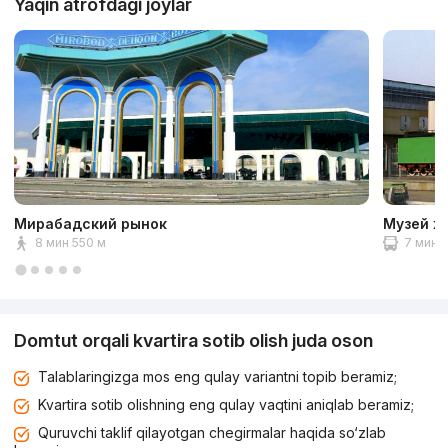
Yaqin atrofdagi joylar
Мирабадский рынок
Музей ж
8 мин 550 м
7 мин 2
Domtut orqali kvartira sotib olish juda oson
Talablaringizga mos eng qulay variantni topib beramiz;
Kvartira sotib olishning eng qulay vaqtini aniqlab beramiz;
Quruvchi taklif qilayotgan chegirmalar haqida so‘zlab