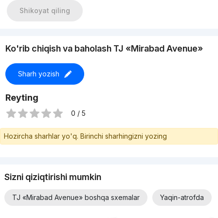
Shikoyat qiling
Ko'rib chiqish va baholash TJ «Mirabad Avenue»
Sharh yozish
Reyting
0 / 5
Hozircha sharhlar yo'q. Birinchi sharhingizni yozing
Sizni qiziqtirishi mumkin
TJ «Mirabad Avenue» boshqa sxemalar
Yaqin-atrofda