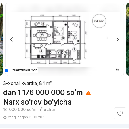
1/6
Litsenziyasi bor
3-xonali kvartira, 84 m²
dan
1 176 000 000
soʻm
Narx so'rov bo'yicha
14 000 000
soʻm
m² uchun
Yangilangan 11.03.2026