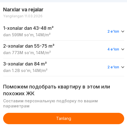
Narxlar va rejalar
Yangilangan 11.03.2026
1-xonalar
dan 43-48 m²
2 e'lon
dan
599M
soʻm
,
14M
/m²
2-xonalar
dan 55-75 m²
4 e'lon
dan
773M
soʻm
,
14M
/m²
3-xonalar
dan 84 m²
2 e'lon
dan
1.2B
soʻm
,
14M
/m²
Поможем подобрать квартиру в этом или
похожих ЖК
Составим персональную подборку по вашим
параметрам
Tanlang