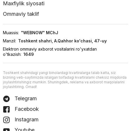
Maxfiylik siyosati
Ommaviy taklif
Muassis:
"WEBNOW" MChJ
Manzil:
Toshkent shahri, A.Qahhor ko'chasi, 47-uy
Elektron ommaviy axborot vositalarini ro'yxatdan
o'tkazish:
1649
Toshkent shahridagi yangi binolardagi kvartiralarga talab katta, siz
bizning veb-saytimizda istalgan toifadagi kvartiralarni cheksiz miqdorda
joylashtirishingiz mumkin. Shuningdek, reklama va axborot maqolalarini
joylashtiring. Omad!
Telegram
Facebook
Instagram
Youtube