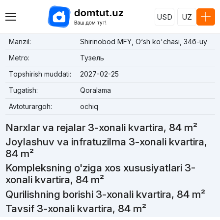
USD
UZ
Manzil:
Shirinobod MFY, O‘sh ko'chasi, 34б-uy
Metro:
Тузель
Topshirish muddati:
2027-02-25
Tugatish:
Qoralama
Avtoturargoh:
ochiq
Narxlar va rejalar 3-xonali kvartira, 84 m²
Joylashuv va infratuzilma 3-xonali kvartira,
84 m²
Kompleksning o'ziga xos xususiyatlari 3-
xonali kvartira, 84 m²
Qurilishning borishi 3-xonali kvartira, 84 m²
Tavsif 3-xonali kvartira, 84 m²