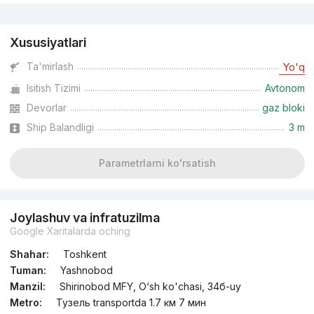
Reklama
Xususiyatlari
Ta'mirlash
Yo'q
Isitish Tizimi
Avtonom
Devorlar
gaz bloki
Ship Balandligi
3 m
Parametrlarni ko'rsatish
Joylashuv va infratuzilma
Google Xaritalarda oching
Shahar:
Toshkent
Tuman:
Yashnobod
Manzil:
Shirinobod MFY, O‘sh ko'chasi, 34б-uy
Metro:
Тузель transportda 1.7 км 7 мин