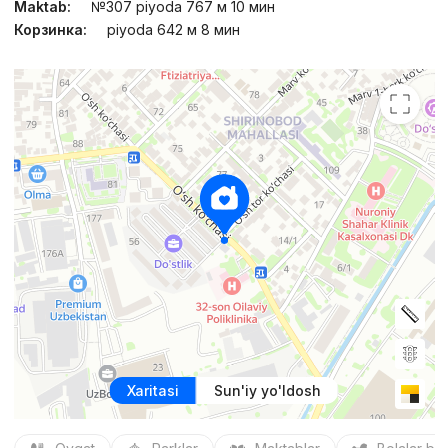
Maktab:
№307 piyoda 767 м 10 мин
Корзинка:
piyoda 642 м 8 мин
Xaritasi
Sun'iy yo'ldosh