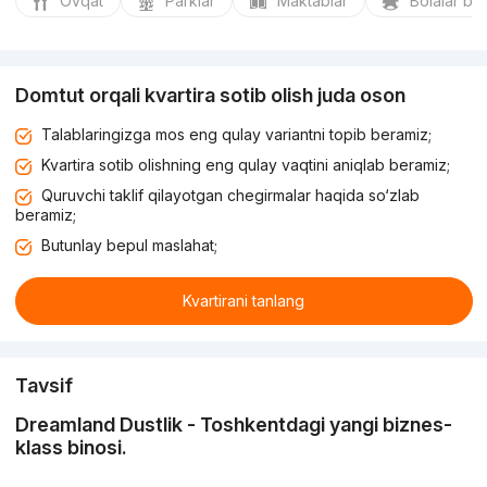
Ovqat
Parklar
Maktablar
Bolalar bo
Domtut orqali kvartira sotib olish juda oson
Talablaringizga mos eng qulay variantni topib beramiz;
Kvartira sotib olishning eng qulay vaqtini aniqlab beramiz;
Quruvchi taklif qilayotgan chegirmalar haqida so‘zlab
beramiz;
Butunlay bepul maslahat;
Kvartirani tanlang
Tavsif
Dreamland Dustlik - Toshkentdagi yangi biznes-
klass binosi.