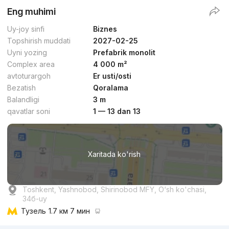
Eng muhimi
Uy-joy sinfi
Biznes
Topshirish muddati
2027-02-25
Uyni yozing
Prefabrik monolit
Complex area
4 000 m²
avtoturargoh
Er usti/osti
Bezatish
Qoralama
Balandligi
3 m
qavatlar soni
1 — 13 dan 13
Xaritada ko'rish
Toshkent, Yashnobod, Shirinobod MFY, O‘sh ko'chasi,
34б-uy
Тузель
1.7 км 7 мин