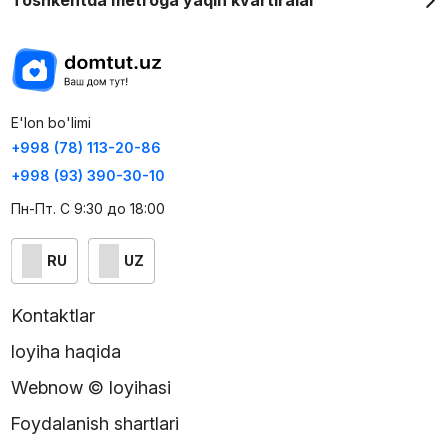
Toshkentda metroga yaqin kvartiralar
E'lon bo'limi
+998 (78) 113-20-86
+998 (93) 390-30-10
Пн-Пт. С 9:30 до 18:00
RU
UZ
Kontaktlar
loyiha haqida
Webnow © loyihasi
Foydalanish shartlari