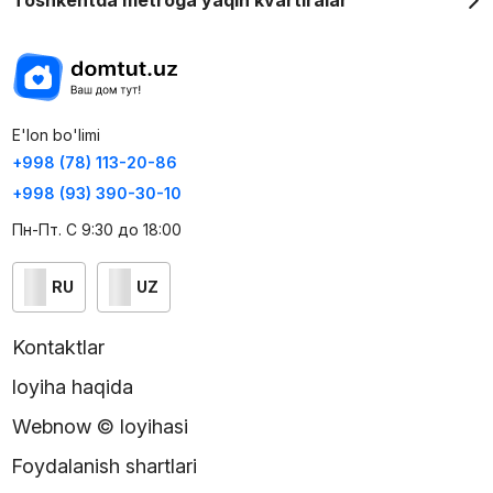
Toshkentda metroga yaqin kvartiralar
E'lon bo'limi
+998 (78) 113-20-86
+998 (93) 390-30-10
Пн-Пт. С 9:30 до 18:00
RU
UZ
Kontaktlar
loyiha haqida
Webnow © loyihasi
Foydalanish shartlari