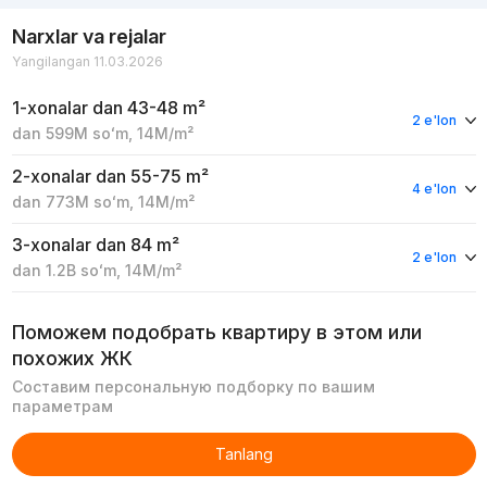
Narxlar va rejalar
Yangilangan 11.03.2026
1-xonalar
dan 43-48 m²
2 e'lon
dan
599M
soʻm
,
14M
/m²
2-xonalar
dan 55-75 m²
4 e'lon
dan
773M
soʻm
,
14M
/m²
3-xonalar
dan 84 m²
2 e'lon
dan
1.2B
soʻm
,
14M
/m²
Поможем подобрать квартиру в этом или
похожих ЖК
Составим персональную подборку по вашим
параметрам
Tanlang