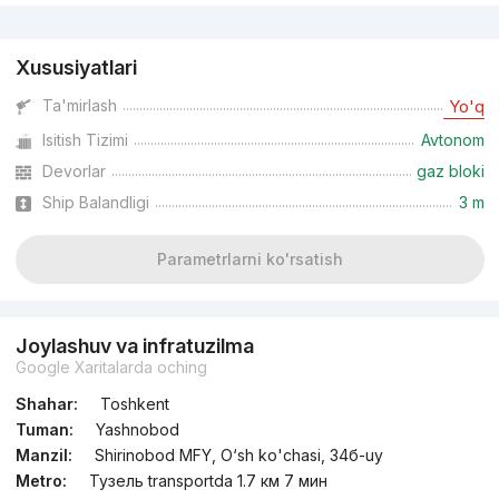
Reklama
Xususiyatlari
Ta'mirlash
Yo'q
Isitish Tizimi
Avtonom
Devorlar
gaz bloki
Ship Balandligi
3 m
Parametrlarni ko'rsatish
Joylashuv va infratuzilma
Google Xaritalarda oching
Shahar:
Toshkent
Tuman:
Yashnobod
Manzil:
Shirinobod MFY, O‘sh ko'chasi, 34б-uy
Metro:
Тузель transportda 1.7 км 7 мин