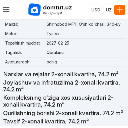
USD
UZ
Manzil:
Shirinobod MFY, O‘sh ko'chasi, 34б-uy
Metro:
Тузель
Topshirish muddati:
2027-02-25
Tugatish:
Qoralama
Avtoturargoh:
ochiq
Narxlar va rejalar 2-xonali kvartira, 74.2 m²
Joylashuv va infratuzilma 2-xonali kvartira,
74.2 m²
Kompleksning o'ziga xos xususiyatlari 2-
xonali kvartira, 74.2 m²
Qurilishning borishi 2-xonali kvartira, 74.2 m²
Tavsif 2-xonali kvartira, 74.2 m²