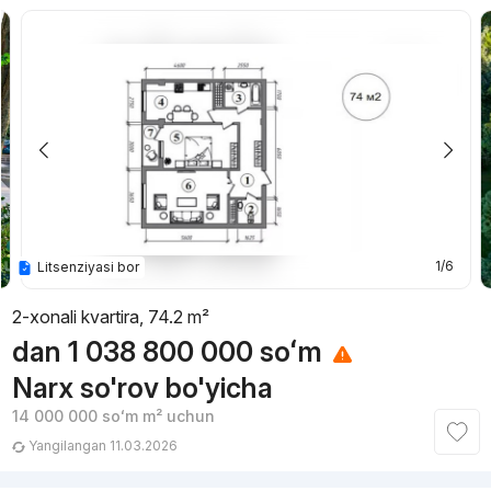
1/6
Litsenziyasi bor
2-xonali kvartira, 74.2 m²
dan
1 038 800 000
soʻm
Narx so'rov bo'yicha
14 000 000
soʻm
m² uchun
Yangilangan 11.03.2026