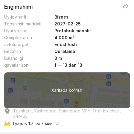
Eng muhimi
Uy-joy sinfi
Biznes
Topshirish muddati
2027-02-25
Uyni yozing
Prefabrik monolit
Complex area
4 000 m²
avtoturargoh
Er usti/osti
Bezatish
Qoralama
Balandligi
3 m
qavatlar soni
1 — 13 dan 13
Xaritada ko'rish
Toshkent, Yashnobod, Shirinobod MFY, O‘sh ko'chasi,
34б-uy
Тузель
1.7 км 7 мин