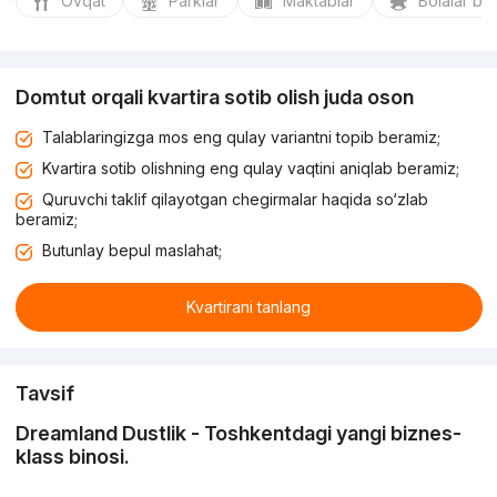
Ovqat
Parklar
Maktablar
Bolalar bo
Domtut orqali kvartira sotib olish juda oson
Talablaringizga mos eng qulay variantni topib beramiz;
Kvartira sotib olishning eng qulay vaqtini aniqlab beramiz;
Quruvchi taklif qilayotgan chegirmalar haqida so‘zlab
beramiz;
Butunlay bepul maslahat;
Kvartirani tanlang
Tavsif
Dreamland Dustlik - Toshkentdagi yangi biznes-
klass binosi.