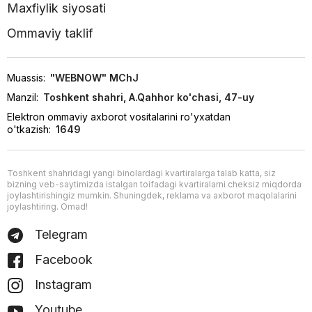
Maxfiylik siyosati
Ommaviy taklif
Muassis:
"WEBNOW" MChJ
Manzil:
Toshkent shahri, A.Qahhor ko'chasi, 47-uy
Elektron ommaviy axborot vositalarini ro'yxatdan
o'tkazish:
1649
Toshkent shahridagi yangi binolardagi kvartiralarga talab katta, siz
bizning veb-saytimizda istalgan toifadagi kvartiralarni cheksiz miqdorda
joylashtirishingiz mumkin. Shuningdek, reklama va axborot maqolalarini
joylashtiring. Omad!
Telegram
Facebook
Instagram
Youtube