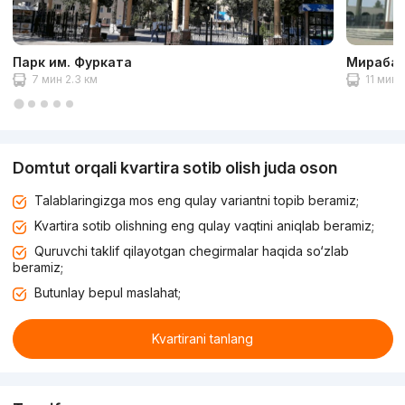
Парк им. Фурката
Мирабад
7 мин 2.3 км
11 мин 
Domtut orqali kvartira sotib olish juda oson
Talablaringizga mos eng qulay variantni topib beramiz;
Kvartira sotib olishning eng qulay vaqtini aniqlab beramiz;
Quruvchi taklif qilayotgan chegirmalar haqida so‘zlab
beramiz;
Butunlay bepul maslahat;
Kvartirani tanlang