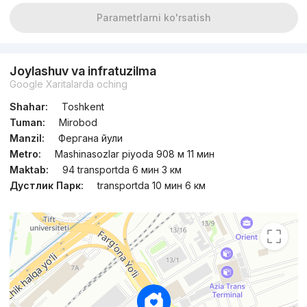
Parametrlarni ko'rsatish
Joylashuv va infratuzilma
Google Xaritalarda oching
Shahar:
Toshkent
Tuman:
Mirobod
Manzil:
Фергана йули
Metro:
Mashinasozlar piyoda 908 м 11 мин
Maktab:
94 transportda 6 мин 3 км
Дустлик Парк:
transportda 10 мин 6 км