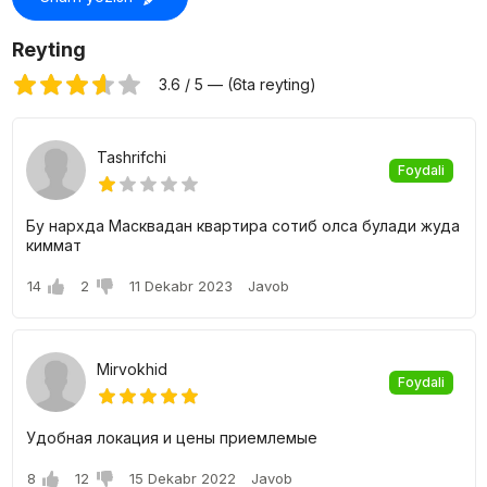
O'Z MAKON ASOSIYA majmuadagi kvartiralarning
narxi
Reyting
28 dan 75 kvadrat metrli sotib olish, 1, 2 va undan ortiq
3.6 / 5 — (6ta reyting)
xonadonlar mavjud. O'zingiz uchun aniq kvartirani aniq tanlash
imkoniyati mavjud bo'lgan turli xil rejalashtirish echimlari mavjud.
Tashrifchi
Foydali
Бу нархда Масквадан квартира сотиб олса булади жуда
киммат
14
2
11 Dekabr 2023
Javob
Mirvokhid
Foydali
Удобная локация и цены приемлемые
8
12
15 Dekabr 2022
Javob