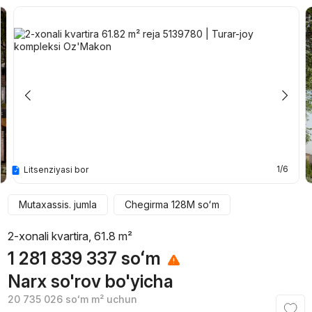
1/6
Litsenziyasi bor
Mutaxassis. jumla
Chegirma
128M
soʻm
2-xonali kvartira, 61.8 m²
1 281 839 337
soʻm
Narx so'rov bo'yicha
20 735 026
soʻm
m² uchun