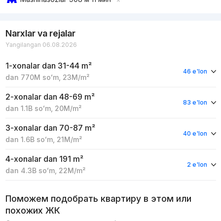
Narxlar va rejalar
Yangilangan 06.08.2026
1-xonalar
dan 31-44 m²
46 e'lon
dan
770M
soʻm
,
23M
/m²
2-xonalar
dan 48-69 m²
83 e'lon
dan
1.1B
soʻm
,
20M
/m²
3-xonalar
dan 70-87 m²
40 e'lon
dan
1.6B
soʻm
,
21M
/m²
4-xonalar
dan 191 m²
2 e'lon
dan
4.3B
soʻm
,
22M
/m²
Поможем подобрать квартиру в этом или
похожих ЖК