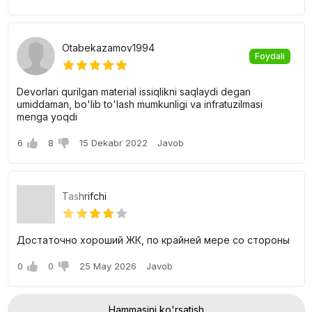
Otabekazamov1994
Foydali
Devorlari qurilgan material issiqlikni saqlaydi degan
umiddaman, bo'lib to'lash mumkunligi va infratuzilmasi
menga yoqdi
6
8
15 Dekabr 2022
Javob
Tashrifchi
Достаточно хороший ЖК, по крайней мере со стороны
0
0
25 May 2026
Javob
Hammasini ko'rsatish