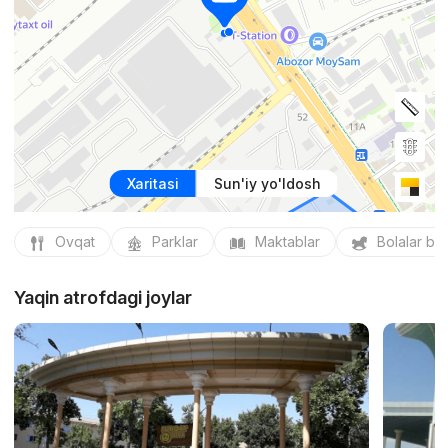
Xaritasi
Sun'iy yo'ldosh
Ovqat
Parklar
Maktablar
Bolalar bo
Yaqin atrofdagi joylar