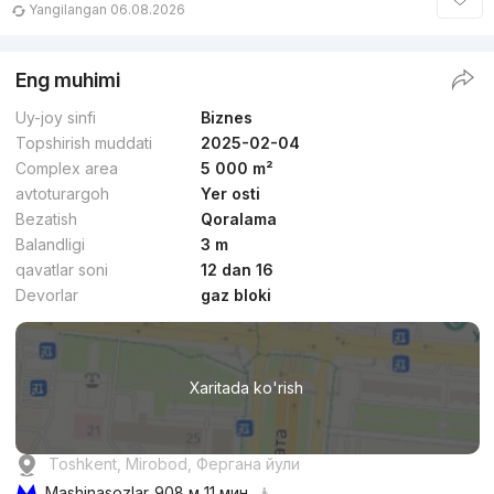
Yangilangan 06.08.2026
Eng muhimi
Uy-joy sinfi
Biznes
Topshirish muddati
2025-02-04
Complex area
5 000 m²
avtoturargoh
Yer osti
Bezatish
Qoralama
Balandligi
3 m
qavatlar soni
12 dan 16
Devorlar
gaz bloki
Xaritada ko'rish
Toshkent, Mirobod, Фергана йули
Mashinasozlar
908 м 11 мин