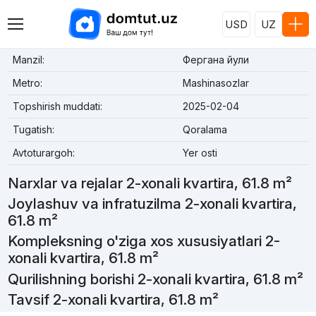
USD
UZ
Manzil:
Фергана йули
Metro:
Mashinasozlar
Topshirish muddati:
2025-02-04
Tugatish:
Qoralama
Avtoturargoh:
Yer osti
Narxlar va rejalar 2-xonali kvartira, 61.8 m²
Joylashuv va infratuzilma 2-xonali kvartira,
61.8 m²
Kompleksning o'ziga xos xususiyatlari 2-
xonali kvartira, 61.8 m²
Qurilishning borishi 2-xonali kvartira, 61.8 m²
Tavsif 2-xonali kvartira, 61.8 m²