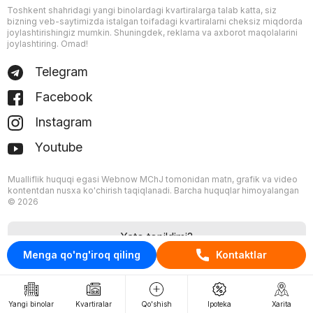
Toshkent shahridagi yangi binolardagi kvartiralarga talab katta, siz
bizning veb-saytimizda istalgan toifadagi kvartiralarni cheksiz miqdorda
joylashtirishingiz mumkin. Shuningdek, reklama va axborot maqolalarini
joylashtiring. Omad!
Telegram
Facebook
Instagram
Youtube
Mualliflik huquqi egasi Webnow MChJ tomonidan matn, grafik va video
kontentdan nusxa ko'chirish taqiqlanadi. Barcha huquqlar himoyalangan
© 2026
Xato topildimi?
Menga qo'ng'iroq qiling
Kontaktlar
Yangi binolar
Kvartiralar
Qo'shish
Ipoteka
Xarita