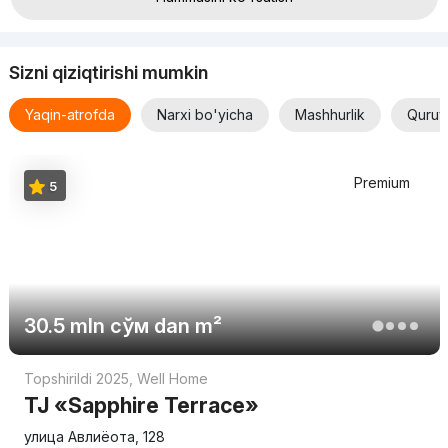
Sizni qiziqtirishi mumkin
Yaqin-atrofda
Narxi bo'yicha
Mashhurlik
Quruv
Premium
5
30.5 mln
сўм
dan m²
Topshirildi 2025
,
Well Home
TJ «Sapphire Terrace»
улица Авлиёота, 128