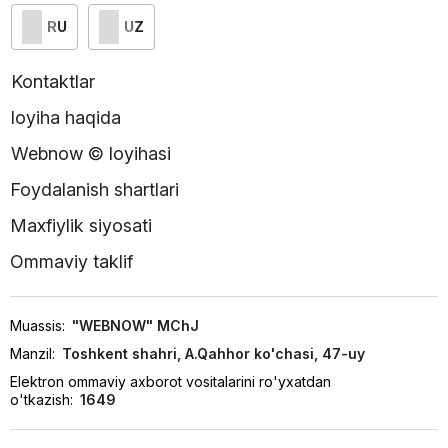
RU
UZ
Kontaktlar
loyiha haqida
Webnow © loyihasi
Foydalanish shartlari
Maxfiylik siyosati
Ommaviy taklif
Muassis:
"WEBNOW" MChJ
Manzil:
Toshkent shahri, A.Qahhor ko'chasi, 47-uy
Elektron ommaviy axborot vositalarini ro'yxatdan
o'tkazish:
1649