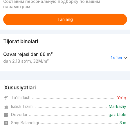
Составим персональную подборку по вашим
параметрам
Tanlang
Tijorat binolari
Qavat rejasi
dan 66 m²
1 e'lon
dan
2.1B
soʻm
,
32M
/m²
Reklama
Xususiyatlari
Ta'mirlash
Yo'q
Isitish Tizimi
Markaziy
Devorlar
gaz bloki
Ship Balandligi
3 m