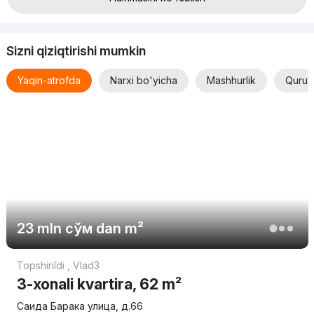
Sizni qiziqtirishi mumkin
Yaqin-atrofda
Narxi bo'yicha
Mashhurlik
Quruv
23 mln
сўм
dan m²
Topshirildi
,
Vlad3
3-xonali kvartira, 62 m²
Саида Барака улица, д.66