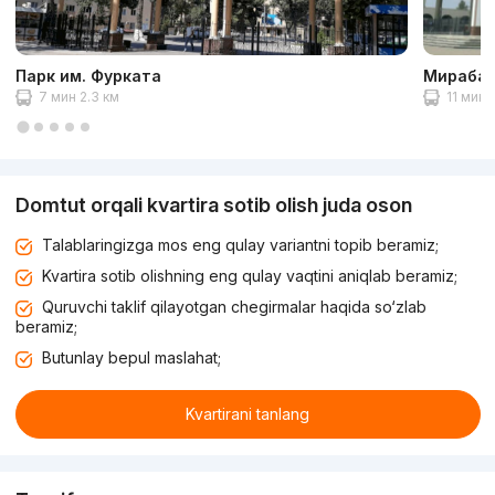
Парк им. Фурката
Мирабад
7 мин 2.3 км
11 мин 
Domtut orqali kvartira sotib olish juda oson
Talablaringizga mos eng qulay variantni topib beramiz;
Kvartira sotib olishning eng qulay vaqtini aniqlab beramiz;
Quruvchi taklif qilayotgan chegirmalar haqida so‘zlab
beramiz;
Butunlay bepul maslahat;
Kvartirani tanlang