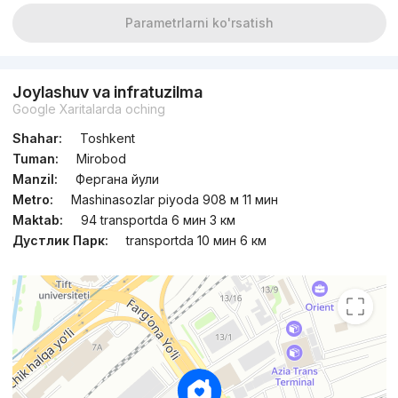
Parametrlarni ko'rsatish
Joylashuv va infratuzilma
Google Xaritalarda oching
Shahar:
Toshkent
Tuman:
Mirobod
Manzil:
Фергана йули
Metro:
Mashinasozlar piyoda 908 м 11 мин
Maktab:
94 transportda 6 мин 3 км
Дустлик Парк:
transportda 10 мин 6 км