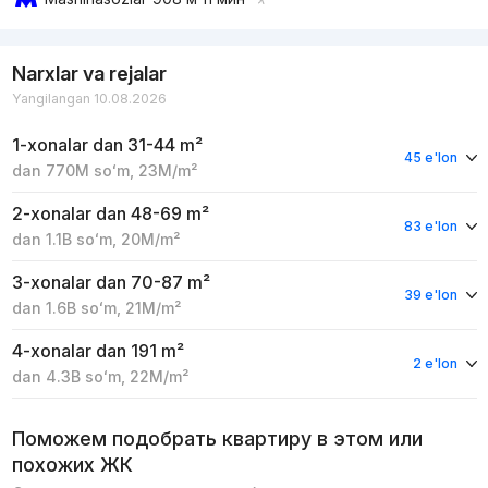
Narxlar va rejalar
Yangilangan 10.08.2026
1-xonalar
dan 31-44 m²
45 e'lon
dan
770M
soʻm
,
23M
/m²
2-xonalar
dan 48-69 m²
83 e'lon
dan
1.1B
soʻm
,
20M
/m²
3-xonalar
dan 70-87 m²
39 e'lon
dan
1.6B
soʻm
,
21M
/m²
4-xonalar
dan 191 m²
2 e'lon
dan
4.3B
soʻm
,
22M
/m²
Поможем подобрать квартиру в этом или
похожих ЖК