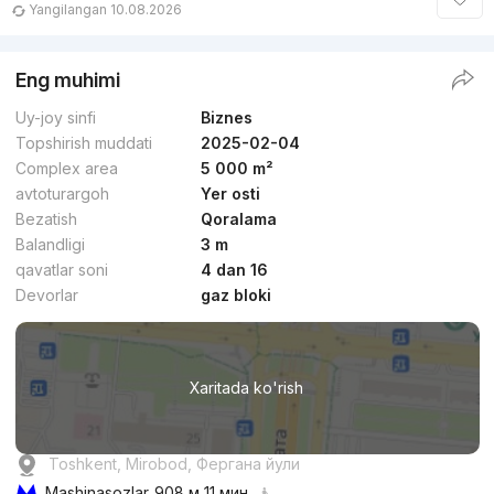
Yangilangan 10.08.2026
Eng muhimi
Uy-joy sinfi
Biznes
Topshirish muddati
2025-02-04
Complex area
5 000 m²
avtoturargoh
Yer osti
Bezatish
Qoralama
Balandligi
3 m
qavatlar soni
4 dan 16
Devorlar
gaz bloki
Xaritada ko'rish
Toshkent, Mirobod, Фергана йули
Mashinasozlar
908 м 11 мин