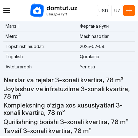
USD
UZ
Manzil:
Фергана йули
Metro:
Mashinasozlar
Topshirish muddati:
2025-02-04
Tugatish:
Qoralama
Avtoturargoh:
Yer osti
Narxlar va rejalar 3-xonali kvartira, 78 m²
Joylashuv va infratuzilma 3-xonali kvartira,
78 m²
Kompleksning o'ziga xos xususiyatlari 3-
xonali kvartira, 78 m²
Qurilishning borishi 3-xonali kvartira, 78 m²
Tavsif 3-xonali kvartira, 78 m²