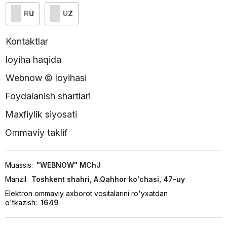
RU
UZ
Kontaktlar
loyiha haqida
Webnow © loyihasi
Foydalanish shartlari
Maxfiylik siyosati
Ommaviy taklif
Muassis:
"WEBNOW" MChJ
Manzil:
Toshkent shahri, A.Qahhor ko'chasi, 47-uy
Elektron ommaviy axborot vositalarini ro'yxatdan
o'tkazish:
1649