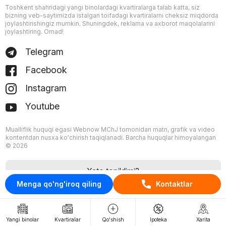
Toshkent shahridagi yangi binolardagi kvartiralarga talab katta, siz
bizning veb-saytimizda istalgan toifadagi kvartiralarni cheksiz miqdorda
joylashtirishingiz mumkin. Shuningdek, reklama va axborot maqolalarini
joylashtiring. Omad!
Telegram
Facebook
Instagram
Youtube
Mualliflik huquqi egasi Webnow MChJ tomonidan matn, grafik va video
kontentdan nusxa ko'chirish taqiqlanadi. Barcha huquqlar himoyalangan
© 2026
Xato topildimi?
Menga qo'ng'iroq qiling
Kontaktlar
Yangi binolar
Kvartiralar
Qo'shish
Ipoteka
Xarita