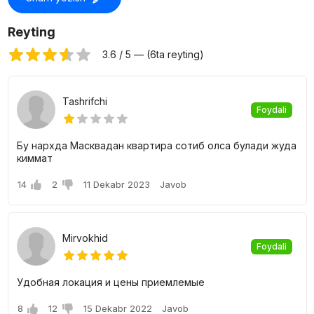
O'Z MAKON ASOSIYA majmuadagi kvartiralarning
narxi
Reyting
28 dan 75 kvadrat metrli sotib olish, 1, 2 va undan ortiq
3.6 / 5 — (6ta reyting)
xonadonlar mavjud. O'zingiz uchun aniq kvartirani aniq tanlash
imkoniyati mavjud bo'lgan turli xil rejalashtirish echimlari mavjud.
Tashrifchi
Foydali
Бу нархда Масквадан квартира сотиб олса булади жуда
киммат
14
2
11 Dekabr 2023
Javob
Mirvokhid
Foydali
Удобная локация и цены приемлемые
8
12
15 Dekabr 2022
Javob