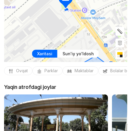
Xaritasi
Sun'iy yo'ldosh
Ovqat
Parklar
Maktablar
Bolalar bo
Yaqin atrofdagi joylar