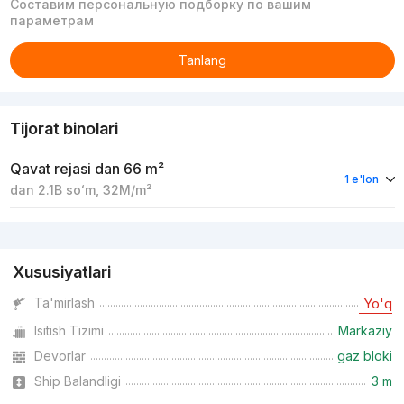
Составим персональную подборку по вашим
параметрам
Tanlang
Tijorat binolari
Qavat rejasi
dan 66 m²
1 e'lon
dan
2.1B
soʻm
,
32M
/m²
Reklama
Xususiyatlari
Ta'mirlash
Yo'q
Isitish Tizimi
Markaziy
Devorlar
gaz bloki
Ship Balandligi
3 m