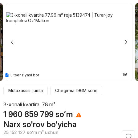
1/6
Litsenziyasi bor
Mutaxassis. jumla
Chegirma
196M
soʻm
3-xonali kvartira, 78 m²
1 960 859 799
soʻm
Narx so'rov bo'yicha
25 152 127
soʻm
m² uchun