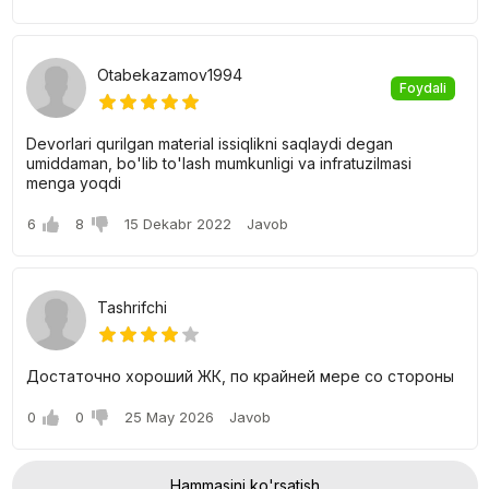
Otabekazamov1994
Foydali
Devorlari qurilgan material issiqlikni saqlaydi degan
umiddaman, bo'lib to'lash mumkunligi va infratuzilmasi
menga yoqdi
6
8
15 Dekabr 2022
Javob
Tashrifchi
Достаточно хороший ЖК, по крайней мере со стороны
0
0
25 May 2026
Javob
Hammasini ko'rsatish