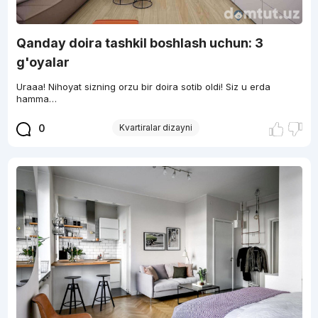
Qanday doira tashkil boshlash uchun: 3
g'oyalar
Uraaa! Nihoyat sizning orzu bir doira sotib oldi! Siz u erda
hamma…
0
Kvartiralar dizayni