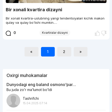
Bir xonali kvartira dizayni
Bir xonali kvartira-uslubning yangi tendentsiyalari kichik makon
qulay va qulay bo'lishi mumkin.…
0
Kvartiralar dizayni
«
1
2
»
Oxirgi muhokamalar
Dunyodagi eng baland osmono'par…
Bu juda zoʻr maʼlumot boʻldi
Tashrifchi
15.04.2025 07:14