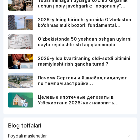
Topshirilmagan uylarga ko‘chib kirganlik
uchun jinoiy javobgarlik: "noqonuniy"…
2026-yilning birinchi yarmida O‘zbekiston
ko‘chmas mulk bozori: fundamental…
O‘zbekistonda 50 yoshdan oshgan uylarni
qayta rejalashtirish taqiqlanmoqda
2026-yilda kvartiraning oldi-sotdi bitimini
rasmiylashtirish qancha turadi?
Почему Сергели и Яшнабад лидируют
по темпам застройки…
Целевые ипотечные депозиты в
Узбекистане 2026: как накопить…
Blog toifalari
Foydali maslahatlar