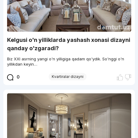
Kelgusi o'n yilliklarda yashash xonasi dizayni
qanday o'zgaradi?
Biz XXI asrning yangi o'n yilligiga qadam qo'ydik. So'nggi o'n
yillikdan keyin…
0
Kvartiralar dizayni