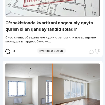
O'zbekistonda kvartirani noqonuniy qayta
qurish bilan qanday tahdid soladi?
Снос стены, объединение кухни с залом или превращение
коридора в гардеробную —…
0
Kvartiralar dizayni