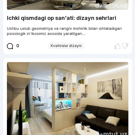
Ichki qismdagi op san'ati: dizayn sehrlari
Ushbu uslub geometriya va rangni mohirlik bilan ishlatadigan
psixologik in'ikosimiz asosida yaratilgan.…
0
Kvartiralar dizayni