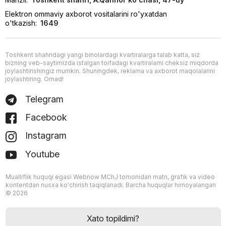
Elektron ommaviy axborot vositalarini ro'yxatdan
o'tkazish:
1649
Toshkent shahridagi yangi binolardagi kvartiralarga talab katta, siz
bizning veb-saytimizda istalgan toifadagi kvartiralarni cheksiz miqdorda
joylashtirishingiz mumkin. Shuningdek, reklama va axborot maqolalarini
joylashtiring. Omad!
Telegram
Facebook
Instagram
Youtube
Mualliflik huquqi egasi Webnow MChJ tomonidan matn, grafik va video
kontentdan nusxa ko'chirish taqiqlanadi. Barcha huquqlar himoyalangan
© 2026
Xato topildimi?