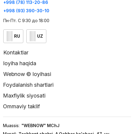
+998 (78) 113-20-86
+998 (93) 390-30-10
Пн-Пт. С 9:30 до 18:00
RU
UZ
Kontaktlar
loyiha haqida
Webnow © loyihasi
Foydalanish shartlari
Maxfiylik siyosati
Ommaviy taklif
Muassis:
"WEBNOW" MChJ
Manzil:
Toshkent shahri, A.Qahhor ko'chasi, 47-uy