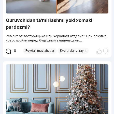
Quruvchidan ta’mirlashmi yoki xomaki
pardozmi?
Ремонт от застройщика или черновая отделка? При покупке
новостройки перед будущими владельцами…
0
Foydali maslahatlar
Kvartiralar dizayni