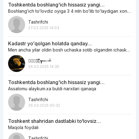
Toshkentda boshlang'ich hissasiz yangi…
Boshlangʻich toʻlovdiz oyiga 3 4 mln boʻlib toʻlaydigan xonadonlar bormi
Tashrifchi
27.03.2025 14:03
Kadastr yoʻqolgan holatda qanday…
Men ancha yilar oldin bosh uchaska sotib olgandim ichaskani egasi otoxon edi…
︻┳ั芫ี┳═─┵
26.03.2025 14:35
Toshkentda boshlang'ich hissasiz yangi…
Assalomu alaykum.xa buldi narxilari qanaqa
Tashrifchi
26.03.2025 00:32
Toshkent shahridan dastlabki to‘lovsiz…
Maqola foydali
Tashrifchi