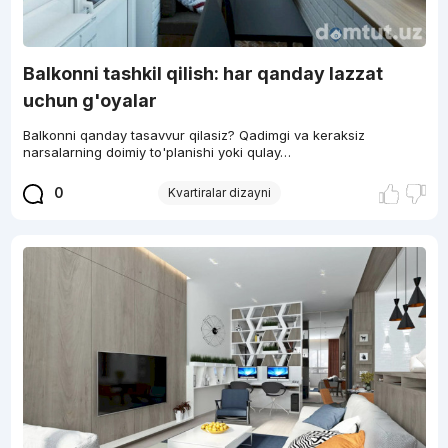
Balkonni tashkil qilish: har qanday lazzat
uchun g'oyalar
Balkonni qanday tasavvur qilasiz? Qadimgi va keraksiz
narsalarning doimiy to'planishi yoki qulay…
0
Kvartiralar dizayni