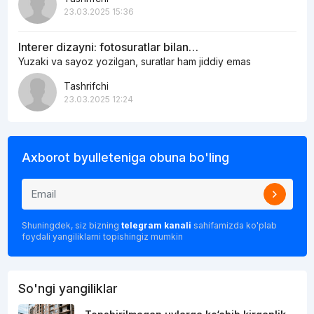
23.03.2025 15:36
Interer dizayni: fotosuratlar bilan…
Yuzaki va sayoz yozilgan, suratlar ham jiddiy emas
Tashrifchi
23.03.2025 12:24
Axborot byulleteniga obuna bo'ling
Shuningdek, siz bizning
telegram kanali
sahifamizda ko'plab
foydali yangiliklarni topishingiz mumkin
So'ngi yangiliklar