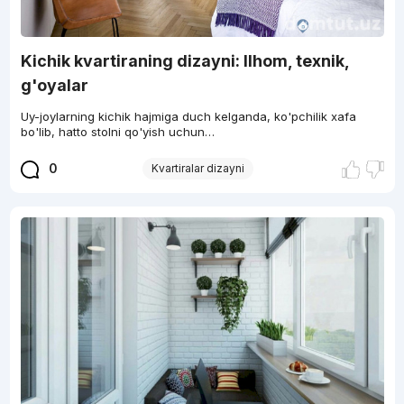
Kichik kvartiraning dizayni: Ilhom, texnik,
g'oyalar
Uy-joylarning kichik hajmiga duch kelganda, ko'pchilik xafa
bo'lib, hatto stolni qo'yish uchun…
0
Kvartiralar dizayni